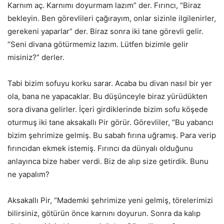
Karnım aç. Karnımı doyurmam lazım” der. Fırıncı, “Biraz
bekleyin. Ben görevlileri çağırayım, onlar sizinle ilgilenirler,
gerekeni yaparlar” der. Biraz sonra iki tane görevli gelir.
“Seni divana götürmemiz lazım. Lütfen bizimle gelir
misiniz?” derler.
Tabi bizim sofuyu korku sarar. Acaba bu divan nasıl bir yer
ola, bana ne yapacaklar. Bu düşünceyle biraz yürüdükten
sora divana gelirler. İçeri girdiklerinde bizim sofu köşede
oturmuş iki tane aksakallı Pir görür. Görevliler, “Bu yabancı
bizim şehrimize gelmiş. Bu sabah fırına uğramış. Para verip
fırıncıdan ekmek istemiş. Fırıncı da dünyalı olduğunu
anlayınca bize haber verdi. Biz de alıp size getirdik. Bunu
ne yapalım?
Aksakallı Pir, “Mademki şehrimize yeni gelmiş, törelerimizi
bilirsiniz, götürün önce karnını doyurun. Sonra da kalıp