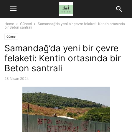
Home
Güncel
Samandağ’da yeni bir çevre felaketi: Kentin ortasında
bir Beton santrali
Güncel
Samandağ’da yeni bir çevre
felaketi: Kentin ortasında bir
Beton santrali
23 Nisan 2024