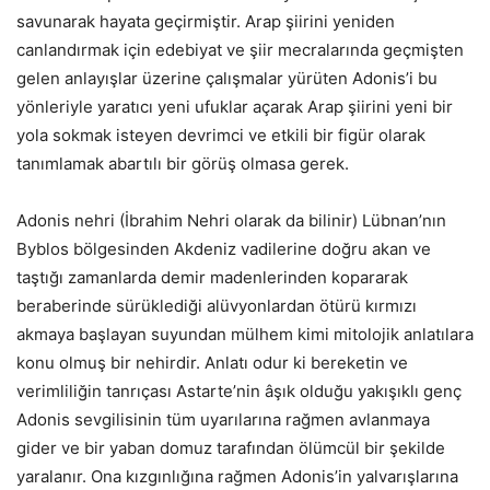
savunarak hayata geçirmiştir. Arap şiirini yeniden
canlandırmak için edebiyat ve şiir mecralarında geçmişten
gelen anlayışlar üzerine çalışmalar yürüten Adonis’i bu
yönleriyle yaratıcı yeni ufuklar açarak Arap şiirini yeni bir
yola sokmak isteyen devrimci ve etkili bir figür olarak
tanımlamak abartılı bir görüş olmasa gerek.
Adonis nehri (İbrahim Nehri olarak da bilinir) Lübnan’nın
Byblos bölgesinden Akdeniz vadilerine doğru akan ve
taştığı zamanlarda demir madenlerinden kopararak
beraberinde sürüklediği alüvyonlardan ötürü kırmızı
akmaya başlayan suyundan mülhem kimi mitolojik anlatılara
konu olmuş bir nehirdir. Anlatı odur ki bereketin ve
verimliliğin tanrıçası Astarte’nin âşık olduğu yakışıklı genç
Adonis sevgilisinin tüm uyarılarına rağmen avlanmaya
gider ve bir yaban domuz tarafından ölümcül bir şekilde
yaralanır. Ona kızgınlığına rağmen Adonis’in yalvarışlarına