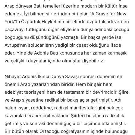
Arap dünyası Batı temelleri üzerine modern bir kültür inşa
edemez. İyi bilinen şiirlerinden biri olan “A Grave for New
York”ta Özgürlük Heykelinin bir elinde özgürlük adı verilen
paçavrayı tuttuğunu diğer eliyle ise dünya adındaki çocuğu
boğduğunu düşündüğünü yazmıştı. Bir başka yerde ise
Avrupa’nın solucanların yediği bir ceset olduğunu ifade
eder. Yine de Adonis Batı konusunda her zaman karmaşık
ve çelişkili duygular içinde olmuştur diyebiliriz.
Nihayet Adonis İkinci Dünya Savaşı sonrası dönemin en
önemli Arap yazarlarından biridir. Hem bir şair hem
edebiyat teorisyeni hem de tastamam bir devrimcidir. Şiire
ve Arap siyasetine radikal bir bakış açısı getirmiştir. Adı
halen isyan, reddetme, radikal manifestolar gibi pek çok
kavramla beraber anılmaktadır. Şiirleri bu alana radikallik
getirmiş ve sonraki dönemi güçlü bir biçimde etkilemiştir.
Bir bütün olarak Ortadoğu coğrafyasının içinde bulunduğu