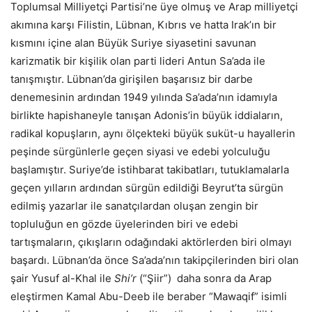
Toplumsal Milliyetçi Partisi’ne üye olmuş ve Arap milliyetçi
akımına karşı Filistin, Lübnan, Kıbrıs ve hatta Irak’ın bir
kısmını içine alan Büyük Suriye siyasetini savunan
karizmatik bir kişilik olan parti lideri Antun Sa’ada ile
tanışmıştır. Lübnan’da girişilen başarısız bir darbe
denemesinin ardından 1949 yılında Sa’ada’nın idamıyla
birlikte hapishaneyle tanışan Adonis’in büyük iddiaların,
radikal kopuşların, aynı ölçekteki büyük suküt-u hayallerin
peşinde sürgünlerle geçen siyasi ve edebi yolculuğu
başlamıştır. Suriye’de istihbarat takibatları, tutuklamalarla
geçen yılların ardından sürgün edildiği Beyrut’ta sürgün
edilmiş yazarlar ile sanatçılardan oluşan zengin bir
topluluğun en gözde üyelerinden biri ve edebi
tartışmaların, çıkışların odağındaki aktörlerden biri olmayı
başardı. Lübnan’da önce Sa’ada’nın takipçilerinden biri olan
şair Yusuf al-Khal ile
Shi’r
(“Şiir”) daha sonra da Arap
eleştirmen Kamal Abu-Deeb ile beraber “Mawaqif” isimli