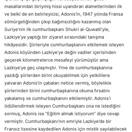
masallarından biriymiş hissi uyandıran alametlerinden ilk
ve belki de en belirleyicisi, Adonis’in, 1947 yılında Fransa
sömürgeliğinden çıkıp bağımsızlığını kazanmış olan
Suriye’nin ilk cumhurbaşkanı Shukri al-Quwatli’yle,
Lazkiye’ye yaptığı bir ziyaret sırasındaki tanışma
hikâyesidir. Şiirleriyle cumhurbaşkanını etkilemek isteyen
Adonis köyünden Lazkiye’ye değin vadiler içerisinden
geçerek kilometrelerce mesafeyi yürümüştür ama
Lazkiye’ye geç ulaşmıştır. Yine de cumhurbaşkanına
yazdığı şiirlerden birini okuyabilmek için yetkililere
yalvaran Adonis’in çabaları netice vermiş, böylelikle
şiirlerinden birini cumhurbaşkanına okuma fırsatını
yakalamış ve cumhurbaşkanını etkilemiştir. Adonis’i
ödüllendirmek isteyen Cumhurbaşkanı ona ne istediğini
sormuş, Adonis ise “Eğitim almak istiyorum” diye cevap
vermiştir. Cumhurbaşkanı’nın emriyle Lazkiye’de bir
Fransız lisesine kaydedilen Adonis için mistik sayılabilecek