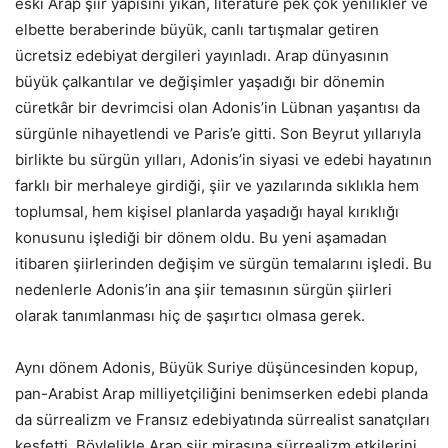
eski Arap şiir yapısını yıkan, literatüre pek çok yenilikler ve
elbette beraberinde büyük, canlı tartışmalar getiren
ücretsiz edebiyat dergileri yayınladı. Arap dünyasının
büyük çalkantılar ve değişimler yaşadığı bir dönemin
cüretkâr bir devrimcisi olan Adonis’in Lübnan yaşantısı da
sürgünle nihayetlendi ve Paris’e gitti. Son Beyrut yıllarıyla
birlikte bu sürgün yılları, Adonis’in siyasi ve edebi hayatının
farklı bir merhaleye girdiği, şiir ve yazılarında sıklıkla hem
toplumsal, hem kişisel planlarda yaşadığı hayal kırıklığı
konusunu işlediği bir dönem oldu. Bu yeni aşamadan
itibaren şiirlerinden değişim ve sürgün temalarını işledi. Bu
nedenlerle Adonis’in ana şiir temasının sürgün şiirleri
olarak tanımlanması hiç de şaşırtıcı olmasa gerek.
Aynı dönem Adonis, Büyük Suriye düşüncesinden kopup,
pan-Arabist Arap milliyetçiliğini benimserken edebi planda
da sürrealizm ve Fransız edebiyatında sürrealist sanatçıları
keşfetti. Böylelikle Arap şiir mirasına sürrealizm etkilerini