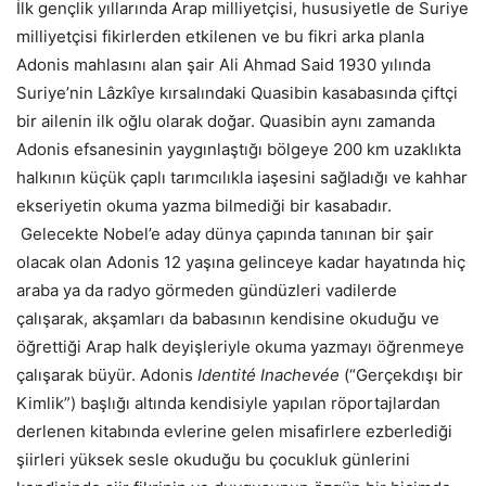
İlk gençlik yıllarında Arap milliyetçisi, hususiyetle de Suriye
milliyetçisi fikirlerden etkilenen ve bu fikri arka planla
Adonis mahlasını alan şair Ali Ahmad Said 1930 yılında
Suriye’nin Lâzkîye kırsalındaki Quasibin kasabasında çiftçi
bir ailenin ilk oğlu olarak doğar. Quasibin aynı zamanda
Adonis efsanesinin yaygınlaştığı bölgeye 200 km uzaklıkta
halkının küçük çaplı tarımcılıkla iaşesini sağladığı ve kahhar
ekseriyetin okuma yazma bilmediği bir kasabadır.
Gelecekte Nobel’e aday dünya çapında tanınan bir şair
olacak olan Adonis 12 yaşına gelinceye kadar hayatında hiç
araba ya da radyo görmeden gündüzleri vadilerde
çalışarak, akşamları da babasının kendisine okuduğu ve
öğrettiği Arap halk deyişleriyle okuma yazmayı öğrenmeye
çalışarak büyür. Adonis
Identité Inachevée
(“Gerçekdışı bir
Kimlik”) başlığı altında kendisiyle yapılan röportajlardan
derlenen kitabında evlerine gelen misafirlere ezberlediği
şiirleri yüksek sesle okuduğu bu çocukluk günlerini