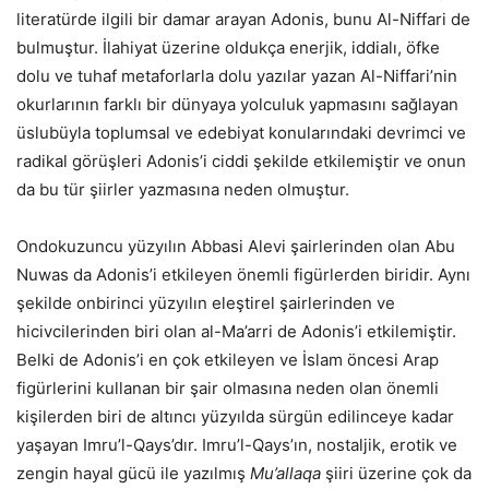
literatürde ilgili bir damar arayan Adonis, bunu Al-Niffari de
bulmuştur. İlahiyat üzerine oldukça enerjik, iddialı, öfke
dolu ve tuhaf metaforlarla dolu yazılar yazan Al-Niffari’nin
okurlarının farklı bir dünyaya yolculuk yapmasını sağlayan
üslubüyla toplumsal ve edebiyat konularındaki devrimci ve
radikal görüşleri Adonis’i ciddi şekilde etkilemiştir ve onun
da bu tür şiirler yazmasına neden olmuştur.
Ondokuzuncu yüzyılın Abbasi Alevi şairlerinden olan Abu
Nuwas da Adonis’i etkileyen önemli figürlerden biridir. Aynı
şekilde onbirinci yüzyılın eleştirel şairlerinden ve
hicivcilerinden biri olan al-Ma’arri de Adonis’i etkilemiştir.
Belki de Adonis’i en çok etkileyen ve İslam öncesi Arap
figürlerini kullanan bir şair olmasına neden olan önemli
kişilerden biri de altıncı yüzyılda sürgün edilinceye kadar
yaşayan Imru’l-Qays’dır. Imru’l-Qays’ın, nostaljik, erotik ve
zengin hayal gücü ile yazılmış
Mu’allaqa
şiiri üzerine çok da