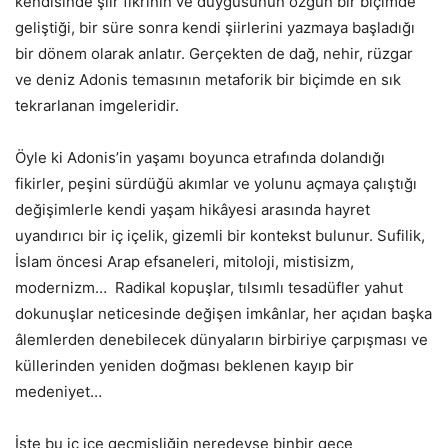
kendisinde şiir fikrinin ve duygusunun özgün bir biçimde
geliştiği, bir süre sonra kendi şiirlerini yazmaya başladığı
bir dönem olarak anlatır. Gerçekten de dağ, nehir, rüzgar
ve deniz Adonis temasının metaforik bir biçimde en sık
tekrarlanan imgeleridir.
Öyle ki Adonis’in yaşamı boyunca etrafında dolandığı
fikirler, peşini sürdüğü akımlar ve yolunu açmaya çalıştığı
değişimlerle kendi yaşam hikâyesi arasında hayret
uyandırıcı bir iç içelik, gizemli bir kontekst bulunur. Sufilik,
İslam öncesi Arap efsaneleri, mitoloji, mistisizm,
modernizm… Radikal kopuşlar, tılsımlı tesadüfler yahut
dokunuşlar neticesinde değişen imkânlar, her açıdan başka
âlemlerden denebilecek dünyaların birbiriye çarpışması ve
küllerinden yeniden doğması beklenen kayıp bir
medeniyet…
İşte bu iç içe geçmişliğin neredeyse binbir gece