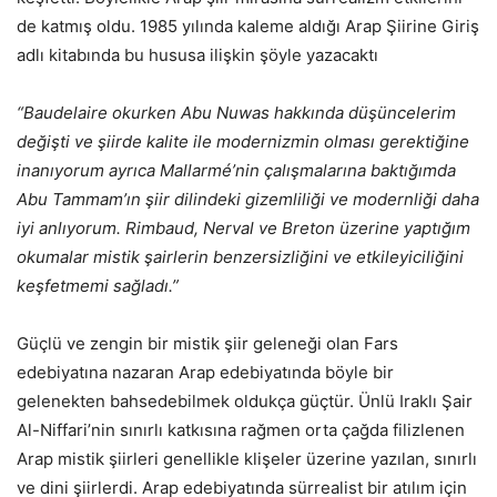
de katmış oldu. 1985 yılında kaleme aldığı Arap Şiirine Giriş
adlı kitabında bu hususa ilişkin şöyle yazacaktı
“Baudelaire okurken Abu Nuwas hakkında düşüncelerim
değişti ve şiirde kalite ile modernizmin olması gerektiğine
inanıyorum ayrıca Mallarmé’nin çalışmalarına baktığımda
Abu Tammam’ın şiir dilindeki gizemliliği ve modernliği daha
iyi anlıyorum. Rimbaud, Nerval ve Breton üzerine yaptığım
okumalar mistik şairlerin benzersizliğini ve etkileyiciliğini
keşfetmemi sağladı.”
Güçlü ve zengin bir mistik şiir geleneği olan Fars
edebiyatına nazaran Arap edebiyatında böyle bir
gelenekten bahsedebilmek oldukça güçtür. Ünlü Iraklı Şair
Al-Niffari’nin sınırlı katkısına rağmen orta çağda filizlenen
Arap mistik şiirleri genellikle klişeler üzerine yazılan, sınırlı
ve dini şiirlerdi. Arap edebiyatında sürrealist bir atılım için