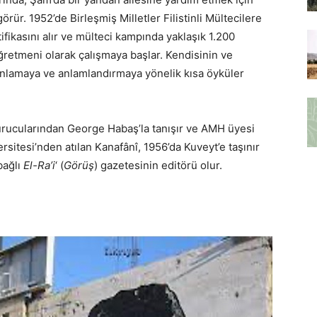
rür. 1952’de Birleşmiş Milletler Filistinli Mültecilere
fikasını alır ve mülteci kampında yaklaşık 1.200
ğretmeni olarak çalışmaya başlar. Kendisinin ve
anlamaya ve anlamlandırmaya yönelik kısa öyküler
rucularından George Habaş’la tanışır ve AMH üyesi
ersitesi’nden atılan Kanafânî, 1956’da Kuveyt’e taşınır
bağlı
El-Ra’i
‘ (
Görüş
) gazetesinin editörü olur.