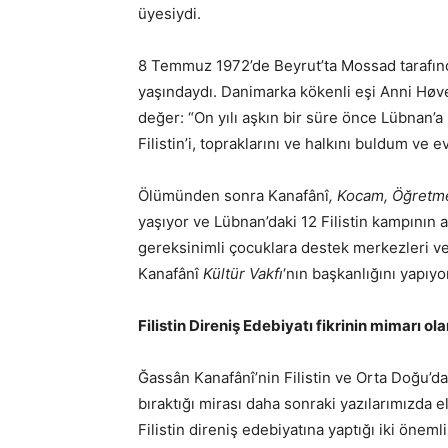
üyesiydi.
8 Temmuz 1972’de Beyrut’ta Mossad tarafın
yaşındaydı. Danimarka kökenli eşi Anni Høver
değer: “On yılı aşkın bir süre önce Lübnan’a
Filistin’i, topraklarını ve halkını buldum ve e
Ölümünden sonra Kanafânî
, Kocam, Öğret
yaşıyor ve Lübnan’daki 12 Filistin kampının a
gereksinimli çocuklara destek merkezleri ve
Kanafânî
Kültür Vakfı
‘nın başkanlığını yapıyo
Filistin Direniş Edebiyatı fikrinin mimarı o
Ğassân Kanafânî’nin Filistin ve Orta Doğu’dak
bıraktığı mirası daha sonraki yazılarımızda 
Filistin direniş edebiyatına yaptığı iki önem