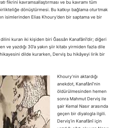
atı
fikrini kavramsallaştırması ve bu kavramı tüm
r birlikteliğe dönüştürmesi. Bu katkıyı bağlama oturtmak
len isimlerinden Elias Khoury’den bir saptama ve bir
dilini kuran iki kişiden biri Ğassân Kanafânî’dir; diğeri
len ve yazdığı 30’a yakın şiir kitabı yirmiden fazla dile
hikayesini dilde kurarken, Derviş bu hikâyeyi lirik bir
Khoury’nin aktardığı
anekdot, Kanafânî’nin
öldürülmesinden hemen
sonra Mahmut Derviş ile
şair Kemal Nasır arasında
geçen bir diyalogla ilgili.
Derviş’in Kanafânî için