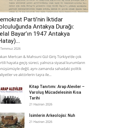
emokrat Parti’nin İktidar
olculuğunda Antakya Durağı:
elal Bayar’ın 1947 Antakya
Hatay)...
 Temmuz 2026
kan Mertcan & Mahsuni Gül Giriş Türkiye’de çok
rtili hayata geçiş süreci, yalnızca siyasal kurumların
nüşümüyle değil, aynı zamanda sahadaki politik
aliyetler ve aktörlerin taşra ile...
Kitap Tanıtımı: Arap Aleviler –
Varoluş Mücadelesinin Kısa
Tarihi
21 Haziran 2026
İsimlerin Arkeolojisi: Nuh
21 Haziran 2026