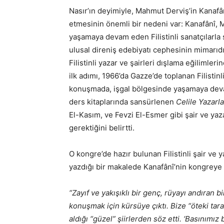
Nasır’ın deyimiyle, Mahmut Derviş’in Kanafânî
etmesinin önemli bir nedeni var: Kanafânî, Ma
yaşamaya devam eden Filistinli sanatçılarla 
ulusal direniş edebiyatı cephesinin mimarıd
Filistinli yazar ve şairleri dışlama eğiliml
ilk adımı, 1966’da Gazze’de toplanan Filistin
konuşmada, işgal bölgesinde yaşamaya deva
ders kitaplarında sansürlenen
Celile Yazarla
El-Kasım, ve Fevzi El-Esmer gibi şair ve yaza
gerektiğini belirtti.
O kongre’de hazır bulunan Filistinli şair ve
yazdığı bir makalede Kanafânî’nin kongreye g
“Zayıf ve yakışıklı bir genç, rüyayı andıran b
konuşmak için kürsüye çıktı. Bize “öteki tara
aldığı “güzel” şiirlerden söz etti. ‘Basınımı