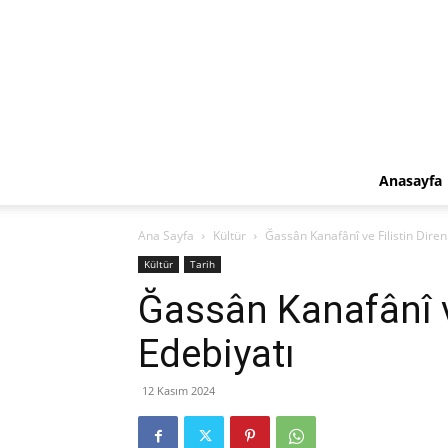
Anasayfa
Ana Sayfa
Kültür
Ğassân Kanafânî ve Filistin Diren
Kültür
Tarih
Ğassân Kanafânî ve
Edebiyatı
12 Kasım 2024