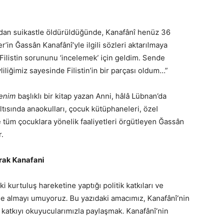
dan suikastle öldürüldüğünde, Kanafânî henüz 36
’in Ğassân Kanafânî’yle ilgili sözleri aktarılmaya
 Filistin sorununu ‘incelemek’ için geldim. Sende
vliliğimiz sayesinde Filistin’in bir parçası oldum…”
menim
başlıklı bir kitap yazan Anni, hâlâ Lübnan’da
ltısında anaokulları, çocuk kütüphaneleri, özel
 tüm çocuklara yönelik faaliyetleri örgütleyen Ğassân
r.
larak Kanafani
i kurtuluş hareketine yaptığı politik katkıları ve
ele almayı umuyoruz. Bu yazıdaki amacımız, Kanafânî’nin
li katkıyı okuyucularımızla paylaşmak. Kanafânî’nin