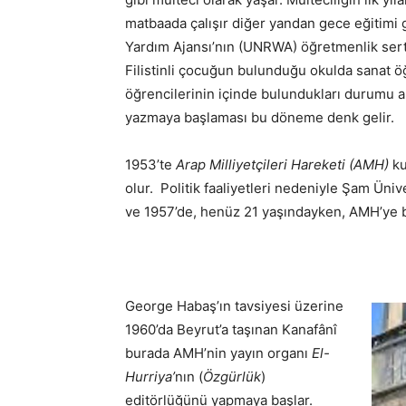
matbaada çalışır diğer yandan gece eğitimi gö
Yardım Ajansı’nın (UNRWA) öğretmenlik serti
Filistinli çocuğun bulunduğu okulda sanat ö
öğrencilerinin içinde bulundukları durumu 
yazmaya başlaması bu döneme denk gelir.
1953’te
Arap Milliyetçileri Hareketi (AMH)
ku
olur. Politik faaliyetleri nedeniyle Şam Üniv
ve 1957’de, henüz 21 yaşındayken, AMH’ye 
George Habaş’ın tavsiyesi üzerine
1960’da Beyrut’a taşınan Kanafânî
burada AMH’nin yayın organı
El-
Hurriya’
nın (
Özgürlük
)
editörlüğünü yapmaya başlar.