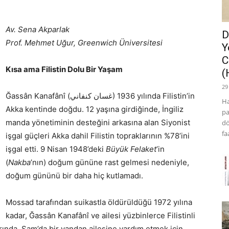
Av. Sena Akparlak
D
Prof. Mehmet Uğur, Greenwich Üniversitesi
Y
C
Kısa ama Filistin Dolu Bir Yaşam
(
29
Ğassân Kanafânî (غسان كنفاني) 1936 yılında Filistin’in
Ha
Akka kentinde doğdu. 12 yaşına girdiğinde, İngiliz
pa
manda yönetiminin desteğini arkasına alan Siyonist
dö
fa
işgal güçleri Akka dahil Filistin topraklarının %78’ini
işgal etti. 9 Nisan 1948’deki
Büyük Felaket
’in
(
Nakba
’nın) doğum gününe rast gelmesi nedeniyle,
doğum gününü bir daha hiç kutlamadı.
Mossad tarafından suikastla öldürüldüğü 1972 yılına
kadar, Ğassân Kanafânî ve ailesi yüzbinlerce Filistinli
ılarında, Şam’da bir yandan ailesine yardım etmek için