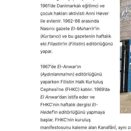
1961’de Danimarkalı eğitimci ve
çocuk hakları aktivisti Anni Høver
ile evlenir. 1962-66 arasında
Nasırcı gazete
El-Muharrir
‘in
(
Kurtarıcı
) ve bu gazetenin haftalık
eki
Filastin
’in (
Filistin
) editörlüğünü
yapar.
1967’de
El-Anwar
‘ın
(
Aydınlanma’
nın) editörlüğünü
yaparken Filistin Halk Kurtuluş
Cephesi’ne (FHKC) katılır. 1969’da
El Anwar
’dan istifa eder ve
FHKC’nin haftalık dergisi
El-
Hedef
‘in editörlüğünü yapmaya
başlar. FHKC’nin kuruluş
manifestosunu kaleme alan Kanafânî, aynı 