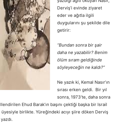
yazdığı ağıtı okuyan Nasır,
Derviş’i evinde ziyaret
eder ve ağıtla ilgili
duygularını şu şekilde dile
getirir:
“Bundan sonra bir şair
daha ne yazabilir? Benim
ölüm sıram geldiğinde
söyleyeceğin ne kaldı?”
Ne yazık ki, Kemal Nasır’ın
sırası erken geldi. Bir yıl
sonra, 1973’te, daha sonra
lendirilen Ehud Barak’ın başını çektiği başka bir Israil
h üyesiyle birlikte. Yüreğindeki acıyı şiire döken Derviş
 yazdı.