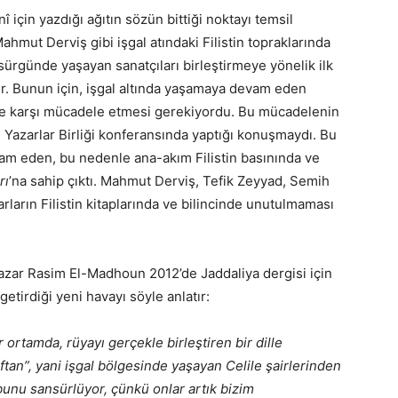
 için yazdığı ağıtın sözün bittiği noktayı temsil
hmut Derviş gibi işgal atındaki Filistin topraklarında
sürgünde yaşayan sanatçıları birleştirmeye yönelik ilk
ır. Bunun için, işgal altında yaşamaya devam eden
erine karşı mücadele etmesi gerekiyordu. Bu mücadelenin
li Yazarlar Birliği konferansında yaptığı konuşmaydı. Bu
m eden, bu nedenle ana-akım Filistin basınında ve
rı
’na sahip çıktı. Mahmut Derviş, Tefik Zeyyad, Semih
rların Filistin kitaplarında ve bilincinde unutulmaması
 yazar Rasim El-Madhoun 2012’de Jaddaliya dergisi için
etirdiği yeni havayı söyle anlatır:
ir ortamda, rüyayı gerçekle birleştiren bir dille
ftan”, yani işgal bölgesinde yaşayan Celile şairlerinden
z bunu sansürlüyor, çünkü onlar artık bizim