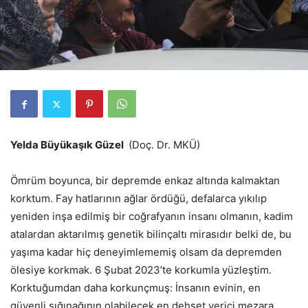
Yelda Büyükaşık Güzel
(Doç. Dr. MKÜ)
Ömrüm boyunca, bir depremde enkaz altında kalmaktan
korktum. Fay hatlarının ağlar ördüğü, defalarca yıkılıp
yeniden inşa edilmiş bir coğrafyanın insanı olmanın, kadim
atalardan aktarılmış genetik bilinçaltı mirasıdır belki de, bu
yaşıma kadar hiç deneyimlememiş olsam da depremden
ölesiye korkmak. 6 Şubat 2023’te korkumla yüzleştim.
Korktuğumdan daha korkunçmuş: İnsanın evinin, en
güvenli sığınağının olabilecek en dehşet verici mezara