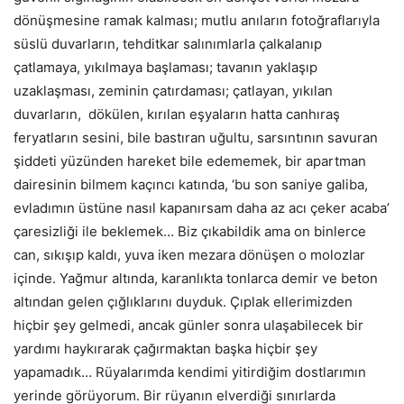
dönüşmesine ramak kalması; mutlu anıların fotoğraflarıyla
süslü duvarların, tehditkar salınımlarla çalkalanıp
çatlamaya, yıkılmaya başlaması; tavanın yaklaşıp
uzaklaşması, zeminin çatırdaması; çatlayan, yıkılan
duvarların, dökülen, kırılan eşyaların hatta canhıraş
feryatların sesini, bile bastıran uğultu, sarsıntının savuran
şiddeti yüzünden hareket bile edememek, bir apartman
dairesinin bilmem kaçıncı katında, ‘bu son saniye galiba,
evladımın üstüne nasıl kapanırsam daha az acı çeker acaba’
çaresizliği ile beklemek… Biz çıkabildik ama on binlerce
can, sıkışıp kaldı, yuva iken mezara dönüşen o molozlar
içinde. Yağmur altında, karanlıkta tonlarca demir ve beton
altından gelen çığlıklarını duyduk. Çıplak ellerimizden
hiçbir şey gelmedi, ancak günler sonra ulaşabilecek bir
yardımı haykırarak çağırmaktan başka hiçbir şey
yapamadık… Rüyalarımda kendimi yitirdiğim dostlarımın
yerinde görüyorum. Bir rüyanın elverdiği sınırlarda