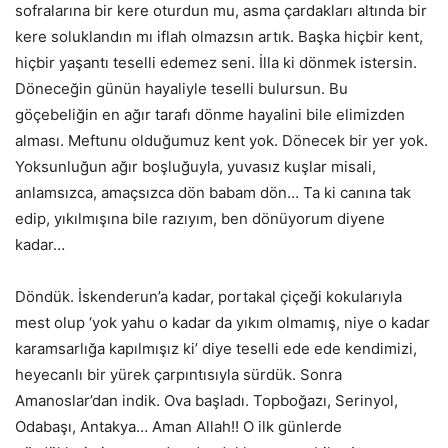
sofralarına bir kere oturdun mu, asma çardakları altında bir
kere soluklandın mı iflah olmazsın artık. Başka hiçbir kent,
hiçbir yaşantı teselli edemez seni. İlla ki dönmek istersin.
Döneceğin günün hayaliyle teselli bulursun. Bu
göçebeliğin en ağır tarafı dönme hayalini bile elimizden
alması. Meftunu olduğumuz kent yok. Dönecek bir yer yok.
Yoksunluğun ağır boşluğuyla, yuvasız kuşlar misali,
anlamsızca, amaçsızca dön babam dön… Ta ki canına tak
edip, yıkılmışına bile razıyım, ben dönüyorum diyene
kadar…
Döndük. İskenderun’a kadar, portakal çiçeği kokularıyla
mest olup ‘yok yahu o kadar da yıkım olmamış, niye o kadar
karamsarlığa kapılmışız ki’ diye teselli ede ede kendimizi,
heyecanlı bir yürek çarpıntısıyla sürdük. Sonra
Amanoslar’dan indik. Ova başladı. Topboğazı, Serinyol,
Odabaşı, Antakya… Aman Allah!! O ilk günlerde