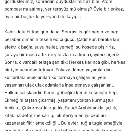
gördüklerimiz, sonradan duyduklarımız az bile. Atom
bombası mı atılmış, yer tersyüz mü olmuş? Öyle bir enkaz,
öyle bir boşluk ki yer-yön bile kayıp…
Kahır dolu birkaç gün daha. Sonrası iş görmenin ve hep
beraber olmanın teselli edici gücü. Çadır kur, baraka kur,
elektrik bağla, suyu hallet, yemeği şu köşede pişiririz,
şuraya bir masa attık mı yıldızların altında çayımızı içeriz…
Sonra, civardaki telaşa şahitlik: Herkes karınca gibi, herkes
bir işin ucundan tutuyor. Enkaza dönen yaşamlardan
kurtarılabilecek anıları kurtarmaya çalışanlar, yeni
yaşamları ufak ufak adımlarla inşa etmeye çalışanlar…
Halkım çalışkandır. Kendi göbeğini kendi kesmiştir hep.
Ekmeğini taştan çıkarmış, yaşamını yoktan kurmuştur:
Amik’te, Çukurova’da ırgatlık, Suudi Arabistan’da işçilik,
kitabına defterine sarılıp, alınteriyle en iyi okulları
kazanarak fikir emekçiliği… Bu evleri tuğla tuğla emeğiyle
örmüştür. Bu çardakları, bu bahçeleri emeğiyle kurmuştur.