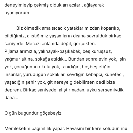
deneyimleyip çekmiş oldukları acıları, ağlayarak
uyanıyorum…
Biz ölmedik ama sıcacık yataklarımızdan koparılıp,
bildiğimiz, alıştığımız yaşamların dışına savrulduk birkaç
saniyede. Mecazi anlamda değil, gerçekten:
Pijamalarımızla, yalınayak-başıkabak, beş kuruşsuz,
yağmur altına, sokağa atıldık… Bundan sonra evin yok, işin
yok, çocuğunun okulu yok, tanıdığın, hoşbeş etiğin
insanlar, yürüdüğün sokaklar, sevdiğin kebapçı, künefeci,
yaşadığın şehir yok, git nereye gidebilirsen dedi bize
deprem. Birkaç saniyede, alıştırmadan, uyku sersemiydik
daha…
O gün bugündür göçebeyiz.
Memleketim bağımlılık yapar. Havasını bir kere soludun mu,