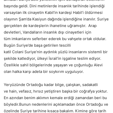
başında geldi. Dini metinlerde insanlık tarihinde işlendiği
varsayılan ilk cinayetin Kabil’in kardeşi Habil’i öldürmesi
olayının Şam’da Kasiyun dağında işlendiğine inanılır. Suriye
gerçekten de kardeşlerin ihanetine uğramıştır. Arap
devletleri, Vandalların insanlık dışı cinayetleri için
tüm imkanlarını seferber ederek bu vahşete ortak oldular.
Bugün Suriye’de başa getirilen tescilli
katil Colani Suriye’nin aydınlık yüzlü insanlarını sistemli bir
şekilde katlediyor, ülkeyi İsrail’in işgaline teslim ediyor.
Özellikle sahil bölgelerinde yaşayan ve çoğunluğu Alevi
olan halka karşı adeta bir soykırım uyguluyor.
Yeryüzünde Ortadoğu kadar bilge, çalışkan, sadakatli
ve hain, vefasız, hırsız yetiştiren başka bir coğrafya yoktur.
En azından benim aklımın kemale erdiği zamandan beri bu
böyledir.Bunun nedenlerini açıklamadan önce Ortadoğu ve
özelinde Suriye tarihine kısaca bakalım. Kimine göre tarih