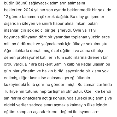
bütünlüğünü sağlayacak adımların atılmasını
beklerken 2024 yılının son ayında beklenmedik bir şekilde
12 günde tamamen çökerek dağıldı. Bu olay gelişmeleri
dışarıdan izleyen ve sınırlı haber alma imkanı bulan
insanlar için şok edici bir gelişmeydi. Öyle ya, 11 yıl
boyunca dünyanın dört bir yanından toplanan yüzbinlerce
militan öldürmek ve yağmalamak için ülkeye sokulmuştu.
Ağır silahlarla donatılmış, özel eğitimli ve adına cihatçı
denen profesyonel katillerin tüm saldırılarına direnen bir
ordu vardı. Bir ara başkent Şam’ın kalbine kadar ulaşan bu
güruhlar yönetim ve halkın birliği sayesinde bir kısmı yok
edilmiş, diğer kısmı ise anlaşma gereği ülkenin
kuzeyindeki İdlib şehrine gönderilmişti. Bu zaman zarfında
Türkiye’nin tutumu hep tartışmalı olmuştur. Özellikle kendi
sınırlarını cihatçılara açtığı konusunda sürekli suçlanmış ve
eldeki veriler sadece sınırı açmakla kalmayıp ülke içinde
eğitim kampları açarak –kendi değimi ile isyancıları-