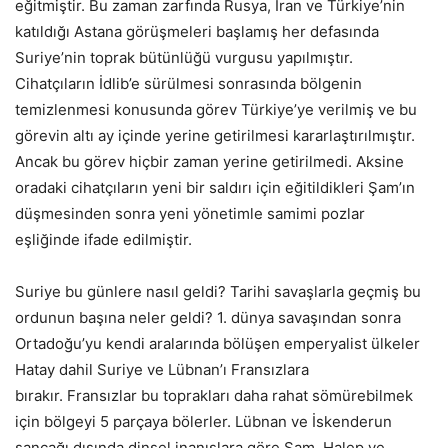
eğitmiştir. Bu zaman zarfında Rusya, İran ve Türkiye’nin
katıldığı Astana görüşmeleri başlamış her defasında
Suriye’nin toprak bütünlüğü vurgusu yapılmıştır.
Cihatçıların İdlib’e sürülmesi sonrasında bölgenin
temizlenmesi konusunda görev Türkiye’ye verilmiş ve bu
görevin altı ay içinde yerine getirilmesi kararlaştırılmıştır.
Ancak bu görev hiçbir zaman yerine getirilmedi. Aksine
oradaki cihatçıların yeni bir saldırı için eğitildikleri Şam’ın
düşmesinden sonra yeni yönetimle samimi pozlar
eşliğinde ifade edilmiştir.
Suriye bu günlere nasıl geldi? Tarihi savaşlarla geçmiş bu
ordunun başına neler geldi? 1. dünya savaşından sonra
Ortadoğu’yu kendi aralarında bölüşen emperyalist ülkeler
Hatay dahil Suriye ve Lübnan’ı Fransızlara
bırakır. Fransızlar bu toprakları daha rahat sömürebilmek
için bölgeyi 5 parçaya bölerler. Lübnan ve İskenderun
sancağı dışında dinsel inanışlara göre Şam, Halep ve