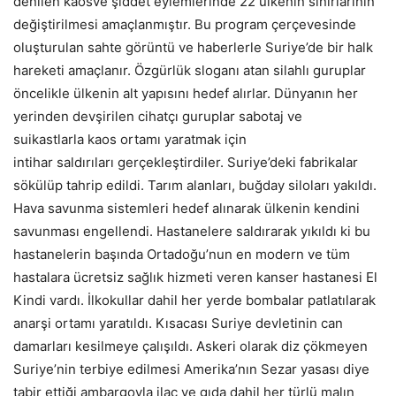
denilen kaosve şiddet eylemlerinde 22 ülkenin sınırlarının
değiştirilmesi amaçlanmıştır. Bu program çerçevesinde
oluşturulan sahte görüntü ve haberlerle Suriye’de bir halk
hareketi amaçlanır. Özgürlük sloganı atan silahlı guruplar
öncelikle ülkenin alt yapısını hedef alırlar. Dünyanın her
yerinden devşirilen cihatçı guruplar sabotaj ve
suikastlarla kaos ortamı yaratmak için
intihar saldırıları gerçekleştirdiler. Suriye’deki fabrikalar
sökülüp tahrip edildi. Tarım alanları, buğday siloları yakıldı.
Hava savunma sistemleri hedef alınarak ülkenin kendini
savunması engellendi. Hastanelere saldırarak yıkıldı ki bu
hastanelerin başında Ortadoğu’nun en modern ve tüm
hastalara ücretsiz sağlık hizmeti veren kanser hastanesi El
Kindi vardı. İlkokullar dahil her yerde bombalar patlatılarak
anarşi ortamı yaratıldı. Kısacası Suriye devletinin can
damarları kesilmeye çalışıldı. Askeri olarak diz çökmeyen
Suriye’nin terbiye edilmesi Amerika’nın Sezar yasası diye
tabir ettiği ambargoyla ilaç ve gıda dahil her türlü malın