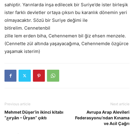
sahiptir. Yarınlarda inşa edilecek bir Suriye’de ister birleşik
ister farklı devletler ortaya çıksın bu karanlık dönemin yeri
olmayacaktır. Sözü bir Suriye değimi ile
bitirelim. Cennetenbil
zille lem erden biha, Cehennemen bil ğiz ehsen menzele.
(Cennette zül altında yaşayacağıma, Cehen
nemde özgürce
yaşamak isterim)
Previous article
Next article
Mehmet Düşer’in ikinci kitabı
Avrupa Arap Alevileri
“عıryân – Üryan” çıktı
Federasyonu’ndan Kınama
ve Acil Çağrı