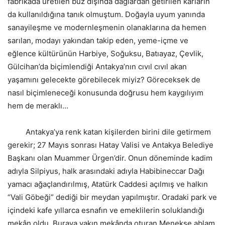
fabrikada üretilen buz dışında dağlardan getirilen karların
da kullanıldığına tanık olmuştum. Doğayla uyum yanında
sanayileşme ve modernleşmenin olanaklarına da hemen
sarılan, modayı yakından takip eden, yeme-içme ve
eğlence kültürünün Harbiye, Soğuksu, Batıayaz, Çevlik,
Gülcihan’da biçimlendiği Antakya’nın cıvıl cıvıl akan
yaşamını gelecekte görebilecek miyiz? Göreceksek de
nasıl biçimleneceği konusunda doğrusu hem kaygılıyım
hem de meraklı…
Antakya’ya renk katan kişilerden birini dile getirmem
gerekir; 27 Mayıs sonrası Hatay Valisi ve Antakya Belediye
Başkanı olan Muammer Ürgen’dir. Onun döneminde kadim
adıyla Silpiyus, halk arasındaki adıyla Habibineccar Dağı
yamacı ağaçlandırılmış, Atatürk Caddesi açılmış ve halkın
“Vali Göbeği” dediği bir meydan yapılmıştır. Oradaki park ve
içindeki kafe yıllarca esnafın ve emeklilerin soluklandığı
mekân oldu. Buraya yakın mekânda oturan Menekşe ablam