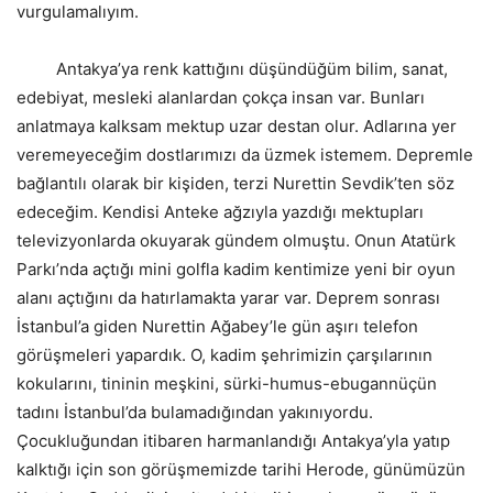
vurgulamalıyım.
Antakya’ya renk kattığını düşündüğüm bilim, sanat,
edebiyat, mesleki alanlardan çokça insan var. Bunları
anlatmaya kalksam mektup uzar destan olur. Adlarına yer
veremeyeceğim dostlarımızı da üzmek istemem. Depremle
bağlantılı olarak bir kişiden, terzi Nurettin Sevdik’ten söz
edeceğim. Kendisi Anteke ağzıyla yazdığı mektupları
televizyonlarda okuyarak gündem olmuştu. Onun Atatürk
Parkı’nda açtığı mini golfla kadim kentimize yeni bir oyun
alanı açtığını da hatırlamakta yarar var. Deprem sonrası
İstanbul’a giden Nurettin Ağabey’le gün aşırı telefon
görüşmeleri yapardık. O, kadim şehrimizin çarşılarının
kokularını, tininin meşkini, sürki-humus-ebugannüçün
tadını İstanbul’da bulamadığından yakınıyordu.
Çocukluğundan itibaren harmanlandığı Antakya’yla yatıp
kalktığı için son görüşmemizde tarihi Herode, günümüzün