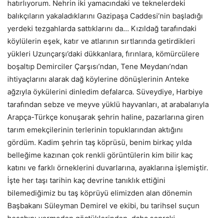
hatırlıyorum. Nehrin iki yamacındaki ve teknelerdeki
balıkçıların yakaladıklarını Gazipaşa Caddesi’nin başladığı
yerdeki tezgahlarda sattıklarını da… Kızıldağ tarafındaki
köylülerin eşek, katır ve atlarının sırtlarında getirdikleri
yükleri Uzunçarşı’daki dükkanlara, fırınlara, kömürcülere
boşaltıp Demirciler Çarşısı’ndan, Tene Meydanı’ndan
ihtiyaçlarını alarak dağ köylerine dönüşlerinin Anteke
ağzıyla öykülerini dinledim defalarca. Süveydiye, Harbiye
tarafından sebze ve meyve yüklü hayvanları, at arabalarıyla
Arapça-Türkçe konuşarak şehrin haline, pazarlarına giren
tarım emekçilerinin terlerinin topuklarından aktığını
gördüm. Kadim şehrin taş köprüsü, benim birkaç yılda
belleğime kazınan çok renkli görüntülerin kim bilir kaç
katını ve farklı örneklerini duvarlarına, ayaklarına işlemiştir.
İşte her taşı tarihin kaç devrine tanıklık ettiğini
bilemediğimiz bu taş köprüyü elimizden alan dönemin
Başbakanı Süleyman Demirel ve ekibi, bu tarihsel suçun