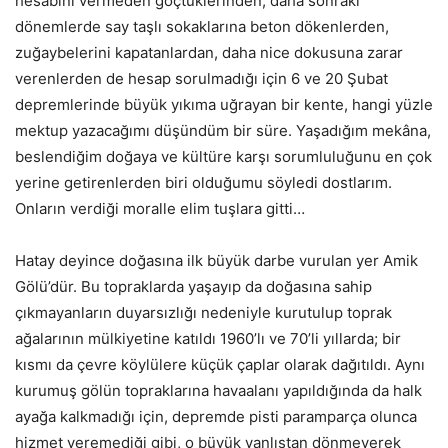
hesabını vermeden göçtüklerinden, daha sonraki
dönemlerde say taşlı sokaklarına beton dökenlerden,
zuğaybelerini kapatanlardan, daha nice dokusuna zarar
verenlerden de hesap sorulmadığı için 6 ve 20 Şubat
depremlerinde büyük yıkıma uğrayan bir kente, hangi yüzle
mektup yazacağımı düşündüm bir süre. Yaşadığım mekâna,
beslendiğim doğaya ve kültüre karşı sorumluluğunu en çok
yerine getirenlerden biri olduğumu söyledi dostlarım.
Onların verdiği moralle elim tuşlara gitti…
Hatay deyince doğasına ilk büyük darbe vurulan yer Amik
Gölü’dür. Bu topraklarda yaşayıp da doğasına sahip
çıkmayanların duyarsızlığı nedeniyle kurutulup toprak
ağalarının mülkiyetine katıldı 1960’lı ve 70’li yıllarda; bir
kısmı da çevre köylülere küçük çaplar olarak dağıtıldı. Aynı
kurumuş gölün topraklarına havaalanı yapıldığında da halk
ayağa kalkmadığı için, depremde pisti paramparça olunca
hizmet veremediği gibi, o büyük yanlıştan dönmeyerek