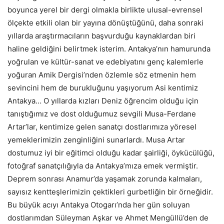
boyunca yerel bir dergi olmakla birlikte ulusal-evrensel
ölçekte etkili olan bir yayına dönüştüğünü, daha sonraki
yıllarda araştırmacıların başvurduğu kaynaklardan biri
haline geldiğini belirtmek isterim. Antakya’nın hamurunda
yoğrulan ve kültür-sanat ve edebiyatını genç kalemlerle
yoğuran Amik Dergisi’nden özlemle söz etmenin hem
sevincini hem de burukluğunu yaşıyorum Asi kentimiz
Antakya… O yıllarda kızları Deniz öğrencim olduğu için
tanıştığımız ve dost olduğumuz sevgili Musa-Ferdane
Artar’lar, kentimize gelen sanatçı dostlarımıza yöresel
yemeklerimizin zenginliğini sunarlardı. Musa Artar
dostumuz iyi bir eğitimci olduğu kadar şairliği, öykücülüğü,
fotoğraf sanatçılığıyla da Antakya’mıza emek vermiştir.
Deprem sonrası Anamur’da yaşamak zorunda kalmaları,
sayısız kentteşlerimizin çektikleri gurbetliğin bir örneğidir.
Bu büyük acıyı Antakya Otogarı’nda her gün soluyan
dostlarımdan Süleyman Aşkar ve Ahmet Mengüllü’den de