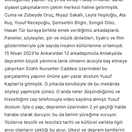
siyaset çalışmalarının çekim merkezi haline getirmiştik.
Cuma ve Zübeyde Oruç, Niyazi Sakallı, Leyla Yeşiloğlu, Ata
Kuş, Yusuf Recepoğlu, Şemsettin Bilgin, Songül Dibo,
Hasan Tür buraya birlikte emek verdiğimiz arkadaşlardı.
Paneller, söyleşiler, şiir ve müzik dinletileri, tiyatro ve film
gösterimleriyle çok sayıda insanın kültürlenme ortamıydı.
15 Nisan 2023’te Ankara’dan 12 arkadaşımızla Antakya’da
depremin büyük yıkımına tanık olmanın acısıyla baş etmeye
çalışırken Silahlı Kuvvetler Caddesi üzerindeki bu
parçalanmış yapının önüne şair-yazar dostum Yusuf
Kaptan’la gitmiştik. O yıllarda kendisiyle de bu mekânda
söyleşi yapmıştık çünkü. O anda neler düşündüğümü ve
hissettiğimi cep telefonuyla video kaydına almıştı Yusuf
dostum. İşte o yapı, depremin üzerinden 2 yıl geçtiği halde
harabe olarak duruyor, bu da benim yüreğime vuruyor.
Yüzlerce tescilli ve tescilsiz tarihi ve kültürel varlıkla ilgili
anısı olanların çektiği bu acıyı, ülkeyi ve deprem kentlerini