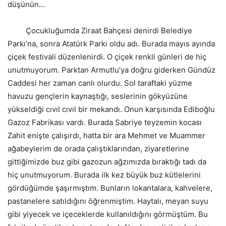
düşünün…
Çocukluğumda Ziraat Bahçesi denirdi Belediye
Parkı’na, sonra Atatürk Parkı oldu adı. Burada mayıs ayında
çiçek festivali düzenlenirdi. O çiçek renkli günleri de hiç
unutmuyorum. Parktan Armutlu’ya doğru giderken Gündüz
Caddesi her zaman canlı olurdu. Sol taraftaki yüzme
havuzu gençlerin kaynaştığı, seslerinin gökyüzüne
yükseldiği cıvıl cıvıl bir mekandı. Onun karşısında Ediboğlu
Gazoz Fabrikası vardı. Burada Sabriye teyzemin kocası
Zahit enişte çalışırdı, hatta bir ara Mehmet ve Muammer
ağabeylerim de orada çalıştıklarından, ziyaretlerine
gittiğimizde buz gibi gazozun ağzımızda bıraktığı tadı da
hiç unutmuyorum. Burada ilk kez büyük buz kütlelerini
gördüğümde şaşırmıştım. Bunların lokantalara, kahvelere,
pastanelere satıldığını öğrenmiştim. Haytalı, meyan suyu
gibi yiyecek ve içeceklerde kullanıldığını görmüştüm. Bu