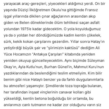
yarayacak araç-gereçleri, yiyecekleri aldığımız yerdi. On bir
yaşında Düziçi İlköğretmen Okulu’na gittiğimde Fransız
işgal yıllarında dikilen çınar ağaçlarının arasından akıp
giden ve Belen döneklerinde ölüm tehlikesi saçan asfalt
yolundan 1975’e kadar gidecektim. O yola koyulduğumuz
ya da o yoldan her döndüğümüzde kadim kentin çökelek,
sürk, kekik kokan çarşılarını gezerdim. Yıllar sonra Hatay’ın
yetiştirdiği büyük şair ve “şiirimizin kaktüsü” dediğim Ali
Yüce Hocamızın “Antakya Çarşıları” kitabında yeniden
yeniden okuyup güncelleyecektim. Aynı biçimde Süleyman
Okay’ın, Ayla Kutlu’nun, Burhan Günel’in, Mahmut Kuru’nun
yazdıklarından da beslendiğimi teslim etmeliyim. Kim bilir
benim gibi nice Hataylı benzer ya da farklı duygulanımlarla
bu atmosferi yaşamıştır. Şimdilerde toza toprağa bulanan,
her tarafından inşaat vinçlerinin canavar kolları gibi
yükseldiği, kentin betona boğulduğu bir ortamda, bu
anılarımızı canlı tutmanın ne kadar zor olduğunu varın siz