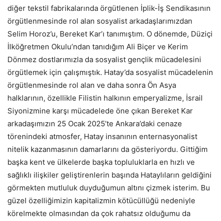
diğer tekstil fabrikalarında örgütlenen İplik-İş Sendikasının
örgütlenmesinde rol alan sosyalist arkadaşlarımızdan
Selim Horoz’u, Bereket Kar’ı tanımıştım. O dönemde, Düziçi
İlköğretmen Okulu’ndan tanıdığım Ali Biçer ve Kerim
Dönmez dostlarımızla da sosyalist gençlik mücadelesini
örgütlemek için çalışmıştık. Hatay’da sosyalist mücadelenin
örgütlenmesinde rol alan ve daha sonra Ön Asya
halklarının, özellikle Filistin halkının emperyalizme, İsrail
Siyonizmine karşı mücadelede öne çıkan Bereket Kar
arkadaşımızın 25 Ocak 2025’te Ankara’daki cenaze
törenindeki atmosfer, Hatay insanının enternasyonalist
nitelik kazanmasının damarlarını da gösteriyordu. Gittiğim
başka kent ve ülkelerde başka topluluklarla en hızlı ve
sağlıklı ilişkiler geliştirenlerin başında Hataylıların geldiğini
görmekten mutluluk duyduğumun altını çizmek isterim. Bu
güzel özelliğimizin kapitalizmin kötücüllüğü nedeniyle
körelmekte olmasından da çok rahatsız olduğumu da