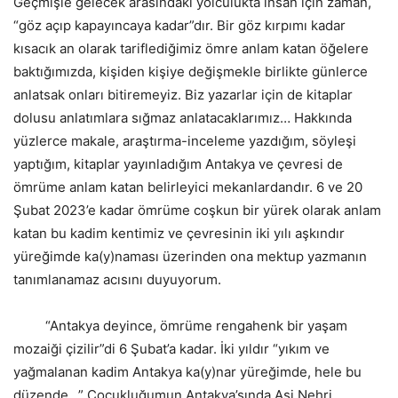
Geçmişle gelecek arasındaki yolculukta insan için zaman,
“göz açıp kapayıncaya kadar”dır. Bir göz kırpımı kadar
kısacık an olarak tariflediğimiz ömre anlam katan öğelere
baktığımızda, kişiden kişiye değişmekle birlikte günlerce
anlatsak onları bitiremeyiz. Biz yazarlar için de kitaplar
dolusu anlatımlara sığmaz anlatacaklarımız… Hakkında
yüzlerce makale, araştırma-inceleme yazdığım, söyleşi
yaptığım, kitaplar yayınladığım Antakya ve çevresi de
ömrüme anlam katan belirleyici mekanlardandır. 6 ve 20
Şubat 2023’e kadar ömrüme coşkun bir yürek olarak anlam
katan bu kadim kentimiz ve çevresinin iki yılı aşkındır
yüreğimde ka(y)naması üzerinden ona mektup yazmanın
tanımlanamaz acısını duyuyorum.
“Antakya deyince, ömrüme rengahenk bir yaşam
mozaiği çizilir”di 6 Şubat’a kadar. İki yıldır “yıkım ve
yağmalanan kadim Antakya ka(y)nar yüreğimde, hele bu
düzende…” Çocukluğumun Antakya’sında Asi Nehri