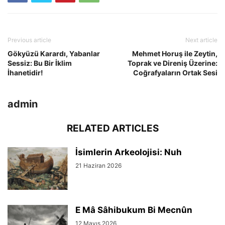
Previous article
Next article
Gökyüzü Karardı, Yabanlar
Mehmet Horuş ile Zeytin,
Sessiz: Bu Bir İklim
Toprak ve Direniş Üzerine:
İhanetidir!
Coğrafyaların Ortak Sesi
admin
RELATED ARTICLES
İsimlerin Arkeolojisi: Nuh
21 Haziran 2026
E Mâ Sâhibukum Bi Mecnûn
12 Mayıs 2026