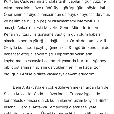
Kurtuluş Caddesi’nin altındaki tarihi yapıların gün yüzüne
çıkarılması için müze müdürüyle görüştüğünü söylemişti.
Önerisinin ciddiye alınmasından da büyük heyecan duymuş
ve benim de bu işin peşini bırakmamamı istemişti. Bu
amaçla Ankara’da eski Müzeler Genel Müdürlerinden
Kenan Yurttagül’le görüşme yaptığım gün ölüm haberini
almak da benim yüreğimi dağlamıştı. Ortak dostumuz Arif
Okay’la bu haberi paylaştığımda kızı Songül’ün kendisini de
haberdar ettiğini söylemişti. Depremde yakınlarını
kaybetmenin acısıyla baş etmek yanında Nurettin Ağabey
gibi dostlarımızın acısını da yüklenmenin ne kadar zor
olduğunu Arif’le birlikte yaşamaya devam ediyoruz.
Beni Antakya’da en çok etkileyen mekanlardan biri de
Silahlı Kuvvetler Caddesi üzerindeki Fransız işgalinde
konsolosluk binası olarak kullanılan ve bizim Mayıs 1995’te
İnsancıl Dergisi Antakya Temsilciliği olarak faaliyete
soktuğumuz yapıdır. Üç yıl bu binayı Hatay’ın kültür-sanat-