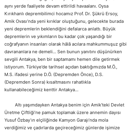
aynı yerde faaliyete devam ettirildi havaalanı. Oysa
Kırıkhanlı deprembilimci hocamız Prof. Dr. Şükrü Ersoy,
Amik Ovası’nda yeni kırıklar oluştuğunu, gelecekte burada
yeni depremlerin beklendiğini defalarca anlattı. Büyük
depremlerin ve yıkımların bu kadar çok yaşandığı bir
coğrafyanın insanları olarak hâlâ acılara mahkummuşuz gibi
davrananlara ne demeli… Sen bunun yanıtını düşünürken
sevgili Antakya, ben bir saptamamı hemen dile getirmek
istiyorum. Türkiye’de tarihsel açıdan baktığımızda M.Ö.,
M.S. ifadesi yerine D.Ö. (Depremden Önce), D.S.
(Depremden Sonra) kısaltmasını rahatlıkla
kullanabileceğimiz kenttir Antakya…
Altı yaşımdayken Antakya benim için Amik’teki Devlet
Üretme Çiftliği’ne pamuk toplamak üzere annemin dayısı
Yusuf Özbay’ın elçiliğinde Kamyon Garajı’nda mola
verdiğimiz ve çadırlarda geçireceğimiz günlerde işimize