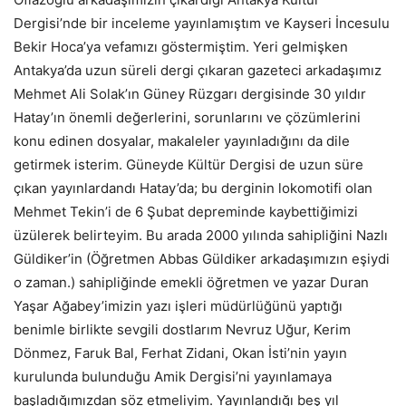
Dergisi’nde bir inceleme yayınlamıştım ve Kayseri İncesulu
Bekir Hoca’ya vefamızı göstermiştim. Yeri gelmişken
Antakya’da uzun süreli dergi çıkaran gazeteci arkadaşımız
Mehmet Ali Solak’ın Güney Rüzgarı dergisinde 30 yıldır
Hatay’ın önemli değerlerini, sorunlarını ve çözümlerini
konu edinen dosyalar, makaleler yayınladığını da dile
getirmek isterim. Güneyde Kültür Dergisi de uzun süre
çıkan yayınlardandı Hatay’da; bu derginin lokomotifi olan
Mehmet Tekin’i de 6 Şubat depreminde kaybettiğimizi
üzülerek belirteyim. Bu arada 2000 yılında sahipliğini Nazlı
Güldiker’in (Öğretmen Abbas Güldiker arkadaşımızın eşiydi
o zaman.) sahipliğinde emekli öğretmen ve yazar Duran
Yaşar Ağabey’imizin yazı işleri müdürlüğünü yaptığı
benimle birlikte sevgili dostlarım Nevruz Uğur, Kerim
Dönmez, Faruk Bal, Ferhat Zidani, Okan İsti’nin yayın
kurulunda bulunduğu Amik Dergisi’ni yayınlamaya
başladığımızdan söz etmeliyim. Yayınlandığı beş yıl