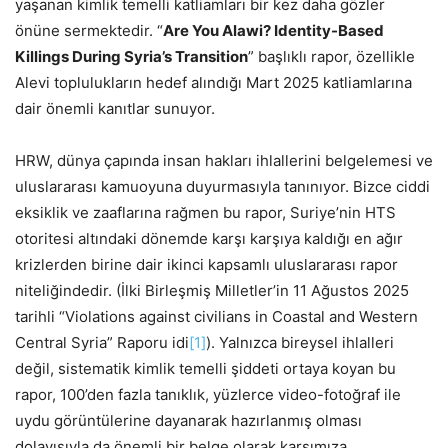
yaşanan kimlik temelli katliamları bir kez daha gözler
önüne sermektedir. “
Are You Alawi? Identity-Based
Killings During Syria’s Transition
” başlıklı rapor, özellikle
Alevi toplulukların hedef alındığı Mart 2025 katliamlarına
dair önemli kanıtlar sunuyor.
HRW, dünya çapında insan hakları ihlallerini belgelemesi ve
uluslararası kamuoyuna duyurmasıyla tanınıyor. Bizce ciddi
eksiklik ve zaaflarına rağmen bu rapor, Suriye’nin HTS
otoritesi altındaki dönemde karşı karşıya kaldığı en ağır
krizlerden birine dair ikinci kapsamlı uluslararası rapor
niteliğindedir. (İlki Birleşmiş Milletler’in 11 Ağustos 2025
tarihli “Violations against civilians in Coastal and Western
Central Syria” Raporu idi
[1]
). Yalnızca bireysel ihlalleri
değil, sistematik kimlik temelli şiddeti ortaya koyan bu
rapor, 100’den fazla tanıklık, yüzlerce video-fotoğraf ile
uydu görüntülerine dayanarak hazırlanmış olması
dolayısıyla da önemli bir belge olarak karşımıza