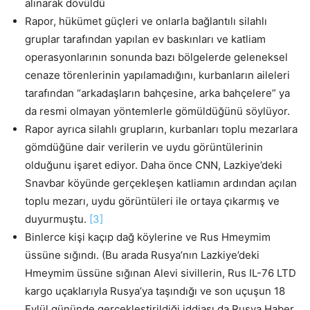
alınarak dövüldü
Rapor, hükümet güçleri ve onlarla bağlantılı silahlı
gruplar tarafından yapılan ev baskınları ve katliam
operasyonlarının sonunda bazı bölgelerde geleneksel
cenaze törenlerinin yapılamadığını, kurbanların aileleri
tarafından “arkadaşların bahçesine, arka bahçelere” ya
da resmi olmayan yöntemlerle gömüldüğünü söylüyor.
Rapor ayrıca silahlı grupların, kurbanları toplu mezarlara
gömdüğüne dair verilerin ve uydu görüntülerinin
olduğunu işaret ediyor. Daha önce CNN, Lazkiye’deki
Snavbar köyünde gerçekleşen katliamın ardından açılan
toplu mezarı, uydu görüntüleri ile ortaya çıkarmış ve
duyurmuştu.
[3]
Binlerce kişi kaçıp dağ köylerine ve Rus Hmeymim
üssüne sığındı. (Bu arada Rusya’nın Lazkiye’deki
Hmeymim üssüne sığınan Alevi sivillerin, Rus IL-76 LTD
kargo uçaklarıyla Rusya’ya taşındığı ve son uçuşun 18
Eylül gününde gerçekleştirildiği iddiası da Rusya Haber