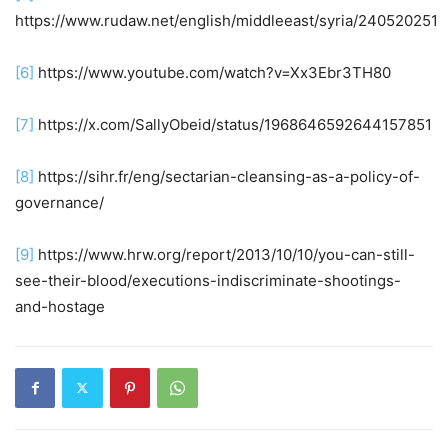
https://www.rudaw.net/english/middleeast/syria/240520251
[6]
https://www.youtube.com/watch?v=Xx3Ebr3TH80
[7]
https://x.com/SallyObeid/status/1968646592644157851
[8]
https://sihr.fr/eng/sectarian-cleansing-as-a-policy-of-
governance/
[9]
https://www.hrw.org/report/2013/10/10/you-can-still-
see-their-blood/executions-indiscriminate-shootings-
and-hostage