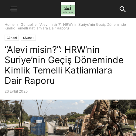
Home
Güncel
“Alevi misin?”: HRW’nin Suriye’nin Geçiş Döneminde
Kimlik Temelli Katliamlara Dair Raporu
Güncel
Siyaset
“Alevi misin?”: HRW’nin
Suriye’nin Geçiş Döneminde
Kimlik Temelli Katliamlara
Dair Raporu
26 Eylül 2025