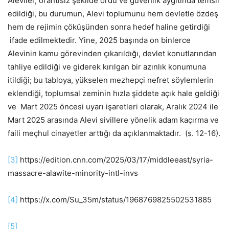
Aleviler, orantısız şekilde ordu ve güvenlik aygıtında temsil
edildiği, bu durumun, Alevi toplumunu hem devletle özdeş
hem de rejimin çöküşünden sonra hedef haline getirdiği
ifade edilmektedir. Yine, 2025 başında on binlerce
Alevinin kamu görevinden çıkarıldığı, devlet konutlarından
tahliye edildiği ve giderek kırılgan bir azınlık konumuna
itildiği; bu tabloya, yükselen mezhepçi nefret söylemlerin
eklendiği, toplumsal zeminin hızla şiddete açık hale geldiği
ve Mart 2025 öncesi uyarı işaretleri olarak, Aralık 2024 ile
Mart 2025 arasında Alevi sivillere yönelik adam kaçırma ve
faili meçhul cinayetler arttığı da açıklanmaktadır. (s. 12-16).
[3]
https://edition.cnn.com/2025/03/17/middleeast/syria-
massacre-alawite-minority-intl-invs
[4]
https://x.com/Su_35m/status/1968769825502531885
[5]