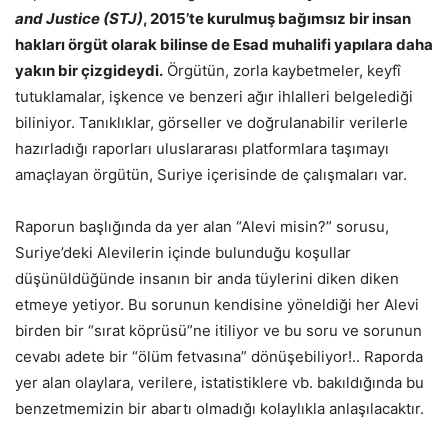
and Justice (STJ)
, 2015’te kurulmuş bağımsız bir insan
hakları örgüt olarak bilinse de Esad muhalifi yapılara daha
yakın bir çizgideydi.
Örgütün, zorla kaybetmeler, keyfî
tutuklamalar, işkence ve benzeri ağır ihlalleri belgelediği
biliniyor. Tanıklıklar, görseller ve doğrulanabilir verilerle
hazırladığı raporları uluslararası platformlara taşımayı
amaçlayan örgütün, Suriye içerisinde de çalışmaları var.
Raporun başlığında da yer alan “Alevi misin?” sorusu,
Suriye’deki Alevilerin içinde bulunduğu koşullar
düşünüldüğünde insanın bir anda tüylerini diken diken
etmeye yetiyor. Bu sorunun kendisine yöneldiği her Alevi
birden bir “sırat köprüsü”ne itiliyor ve bu soru ve sorunun
cevabı adete bir “ölüm fetvasına” dönüşebiliyor!.. Raporda
yer alan olaylara, verilere, istatistiklere vb. bakıldığında bu
benzetmemizin bir abartı olmadığı kolaylıkla anlaşılacaktır.