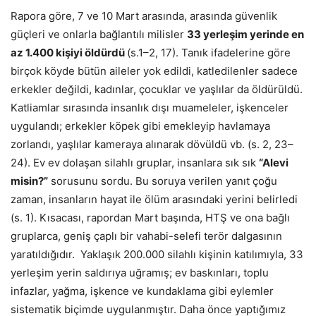
Rapora göre, 7 ve 10 Mart arasında, arasında güvenlik
güçleri ve onlarla bağlantılı milisler
33 yerleşim yerinde en
az 1.400 kişiyi öldürdü
(s.1–2, 17). Tanık ifadelerine göre
birçok köyde bütün aileler yok edildi, katledilenler sadece
erkekler değildi, kadınlar, çocuklar ve yaşlılar da öldürüldü.
Katliamlar sırasında insanlık dışı muameleler, işkenceler
uygulandı; erkekler köpek gibi emekleyip havlamaya
zorlandı, yaşlılar kameraya alınarak dövüldü vb. (s. 2, 23–
24). Ev ev dolaşan silahlı gruplar, insanlara sık sık
“Alevi
misin?”
sorusunu sordu. Bu soruya verilen yanıt çoğu
zaman, insanların hayat ile ölüm arasındaki yerini belirledi
(s. 1). Kısacası, rapordan Mart başında, HTŞ ve ona bağlı
gruplarca, geniş çaplı bir vahabi-selefi terör dalgasının
yaratıldığıdır. Yaklaşık 200.000 silahlı kişinin katılımıyla, 33
yerleşim yerin saldırıya uğramış; ev baskınları, toplu
infazlar, yağma, işkence ve kundaklama gibi eylemler
sistematik biçimde uygulanmıştır. Daha önce yaptığımız