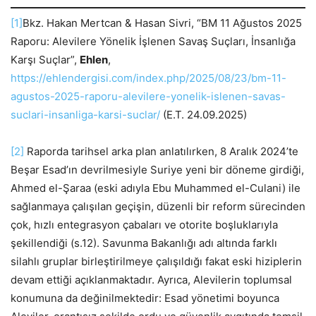
[1]
Bkz. Hakan Mertcan & Hasan Sivri, “BM 11 Ağustos 2025
Raporu: Alevilere Yönelik İşlenen Savaş Suçları, İnsanlığa
Karşı Suçlar”,
Ehlen
,
https://ehlendergisi.com/index.php/2025/08/23/bm-11-
agustos-2025-raporu-alevilere-yonelik-islenen-savas-
suclari-insanliga-karsi-suclar/
(E.T. 24.09.2025)
[2]
Raporda tarihsel arka plan anlatılırken, 8 Aralık 2024’te
Beşar Esad’ın devrilmesiyle Suriye yeni bir döneme girdiği,
Ahmed el-Şaraa (eski adıyla Ebu Muhammed el-Culani) ile
sağlanmaya çalışılan geçişin, düzenli bir reform sürecinden
çok, hızlı entegrasyon çabaları ve otorite boşluklarıyla
şekillendiği (s.12). Savunma Bakanlığı adı altında farklı
silahlı gruplar birleştirilmeye çalışıldığı fakat eski hiziplerin
devam ettiği açıklanmaktadır. Ayrıca, Alevilerin toplumsal
konumuna da değinilmektedir: Esad yönetimi boyunca