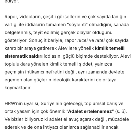
ediyor.
Rapor, videoların, çeşitli görsellerin ve çok sayıda tanığın
varlığı ile iddiaların tamamen “söylenti” olmadığını; sahada
belgelenmiş, teyit edilmiş gerçek olaylar olduğunu
gösteriyor. Sonuç itibariyle, rapor
nicel
ve
nitel
çok sayıda
kanıtı bir araya getirerek Alevilere yönelik
kimlik temelli
sistematik saldırı
iddiasını güçlü biçimde destekliyor. Alevi
topluluklara yönelen kimlik temelli şiddet, yalnızca
geçmişin intikamcı nefretini değil, aynı zamanda devlete
egemen olan güçlerin ideolojik karakterini de ortaya
koymaktadır.
HRW’nin uyarısı, Suriye’nin geleceği, toplumsal barış ve
ortak yasam için çok önemli:
“Adalet ertelenemez”
(s. 6).
Ve bizler biliyoruz ki adalet el avuç açarak değil, mücadele
ederek ve de ona ihtiyacı olanlarca sağlanabilir ancak!