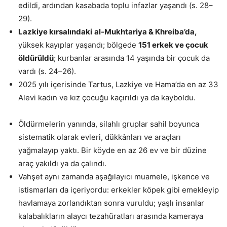
edildi, ardından kasabada toplu infazlar yaşandı (s. 28–
29).
Lazkiye kırsalındaki
al-Mukhtariya & Khreiba’da,
yüksek kayıplar yaşandı; bölgede
151 erkek ve çocuk
öldürüldü
; kurbanlar arasında 14 yaşında bir çocuk da
vardı (s. 24–26).
2025 yılı içerisinde Tartus, Lazkiye ve Hama’da en az 33
Alevi kadın ve kız çocuğu kaçırıldı ya da kayboldu.
Öldürmelerin yanında, silahlı gruplar sahil boyunca
sistematik olarak evleri, dükkânları ve araçları
yağmalayıp yaktı. Bir köyde en az 26 ev ve bir düzine
araç yakıldı ya da çalındı.
Vahşet aynı zamanda aşağılayıcı muamele, işkence ve
istismarları da içeriyordu: erkekler köpek gibi emekleyip
havlamaya zorlandıktan sonra vuruldu; yaşlı insanlar
kalabalıkların alaycı tezahüratları arasında kameraya