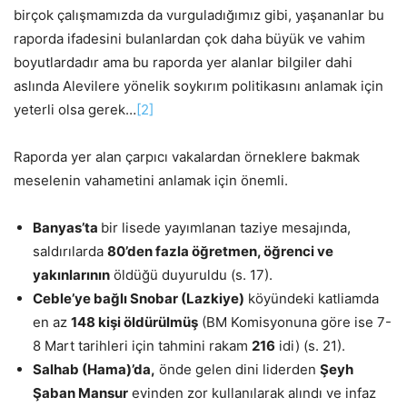
birçok çalışmamızda da vurguladığımız gibi, yaşananlar bu
raporda ifadesini bulanlardan çok daha büyük ve vahim
boyutlardadır ama bu raporda yer alanlar bilgiler dahi
aslında Alevilere yönelik soykırım politikasını anlamak için
yeterli olsa gerek…
[2]
Raporda yer alan çarpıcı vakalardan örneklere bakmak
meselenin vahametini anlamak için önemli.
Banyas’ta
bir lisede yayımlanan taziye mesajında,
saldırılarda
80’den fazla öğretmen, öğrenci ve
yakınlarının
öldüğü duyuruldu (s. 17).
Ceble’ye bağlı Snobar (Lazkiye)
köyündeki katliamda
en az
148 kişi öldürülmüş
(BM Komisyonuna göre ise 7-
8 Mart tarihleri için tahmini rakam
216
idi) (s. 21).
Salhab (Hama)’da,
önde gelen dini liderden
Şeyh
Şaban Mansur
evinden zor kullanılarak alındı ve infaz