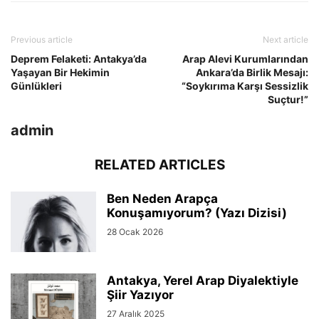
Previous article
Next article
Deprem Felaketi: Antakya’da
Arap Alevi Kurumlarından
Yaşayan Bir Hekimin
Ankara’da Birlik Mesajı:
Günlükleri
“Soykırıma Karşı Sessizlik
Suçtur!”
admin
RELATED ARTICLES
Ben Neden Arapça
Konuşamıyorum? (Yazı Dizisi)
28 Ocak 2026
Antakya, Yerel Arap Diyalektiyle
Şiir Yazıyor
27 Aralık 2025