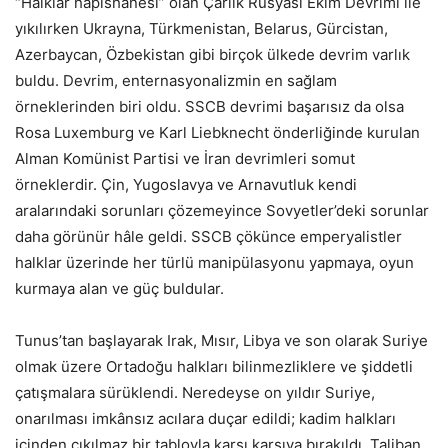
“Halklar hapishanesi” olan Çarlık Rusyası Ekim Devrimi ile
yıkılırken Ukrayna, Türkmenistan, Belarus, Gürcistan,
Azerbaycan, Özbekistan gibi birçok ülkede devrim varlık
buldu. Devrim, enternasyonalizmin en sağlam
örneklerinden biri oldu. SSCB devrimi başarısız da olsa
Rosa Luxemburg ve Karl Liebknecht önderliğinde kurulan
Alman Komünist Partisi ve İran devrimleri somut
örneklerdir. Çin, Yugoslavya ve Arnavutluk kendi
aralarındaki sorunları çözemeyince Sovyetler’deki sorunlar
daha görünür hâle geldi. SSCB çökünce emperyalistler
halklar üzerinde her türlü manipülasyonu yapmaya, oyun
kurmaya alan ve güç buldular.
Tunus’tan başlayarak Irak, Mısır, Libya ve son olarak Suriye
olmak üzere Ortadoğu halkları bilinmezliklere ve şiddetli
çatışmalara sürüklendi. Neredeyse on yıldır Suriye,
onarılması imkânsız acılara duçar edildi; kadim halkları
içinden çıkılmaz bir tabloyla karşı karşıya bırakıldı. Taliban