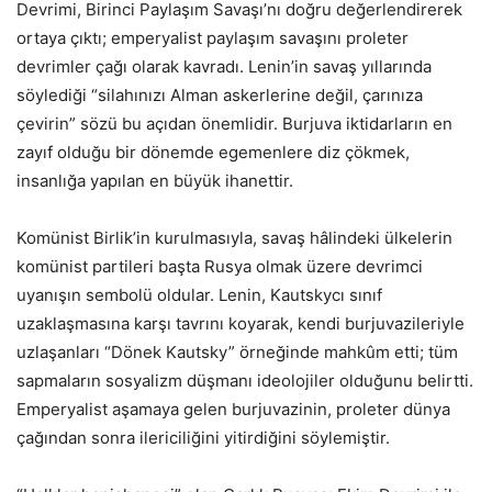
Devrimi, Birinci Paylaşım Savaşı’nı doğru değerlendirerek
ortaya çıktı; emperyalist paylaşım savaşını proleter
devrimler çağı olarak kavradı. Lenin’in savaş yıllarında
söylediği “silahınızı Alman askerlerine değil, çarınıza
çevirin” sözü bu açıdan önemlidir. Burjuva iktidarların en
zayıf olduğu bir dönemde egemenlere diz çökmek,
insanlığa yapılan en büyük ihanettir.
Komünist Birlik’in kurulmasıyla, savaş hâlindeki ülkelerin
komünist partileri başta Rusya olmak üzere devrimci
uyanışın sembolü oldular. Lenin, Kautskycı sınıf
uzaklaşmasına karşı tavrını koyarak, kendi burjuvazileriyle
uzlaşanları “Dönek Kautsky” örneğinde mahkûm etti; tüm
sapmaların sosyalizm düşmanı ideolojiler olduğunu belirtti.
Emperyalist aşamaya gelen burjuvazinin, proleter dünya
çağından sonra ilericiliğini yitirdiğini söylemiştir.