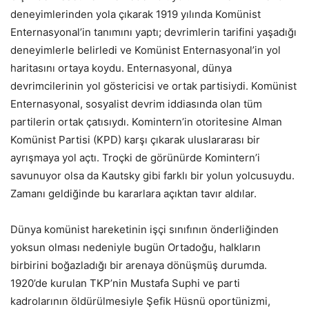
deneyimlerinden yola çıkarak 1919 yılında Komünist
Enternasyonal’in tanımını yaptı; devrimlerin tarifini yaşadığı
deneyimlerle belirledi ve Komünist Enternasyonal’in yol
haritasını ortaya koydu. Enternasyonal, dünya
devrimcilerinin yol göstericisi ve ortak partisiydi. Komünist
Enternasyonal, sosyalist devrim iddiasında olan tüm
partilerin ortak çatısıydı. Komintern’in otoritesine Alman
Komünist Partisi (KPD) karşı çıkarak uluslararası bir
ayrışmaya yol açtı. Troçki de görünürde Komintern’i
savunuyor olsa da Kautsky gibi farklı bir yolun yolcusuydu.
Zamanı geldiğinde bu kararlara açıktan tavır aldılar.
Dünya komünist hareketinin işçi sınıfının önderliğinden
yoksun olması nedeniyle bugün Ortadoğu, halkların
birbirini boğazladığı bir arenaya dönüşmüş durumda.
1920’de kurulan TKP’nin Mustafa Suphi ve parti
kadrolarının öldürülmesiyle Şefik Hüsnü oportünizmi,