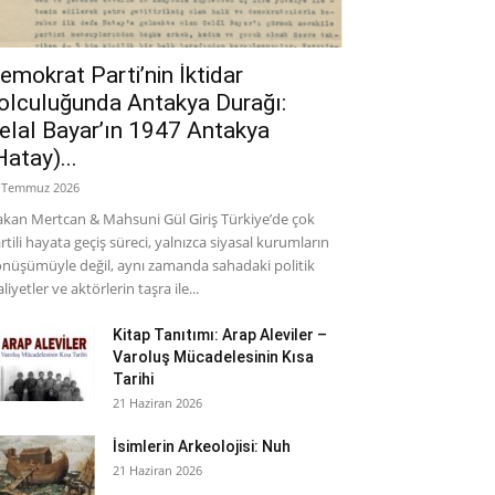
emokrat Parti’nin İktidar
olculuğunda Antakya Durağı:
elal Bayar’ın 1947 Antakya
Hatay)...
 Temmuz 2026
kan Mertcan & Mahsuni Gül Giriş Türkiye’de çok
rtili hayata geçiş süreci, yalnızca siyasal kurumların
nüşümüyle değil, aynı zamanda sahadaki politik
aliyetler ve aktörlerin taşra ile...
Kitap Tanıtımı: Arap Aleviler –
Varoluş Mücadelesinin Kısa
Tarihi
21 Haziran 2026
İsimlerin Arkeolojisi: Nuh
21 Haziran 2026