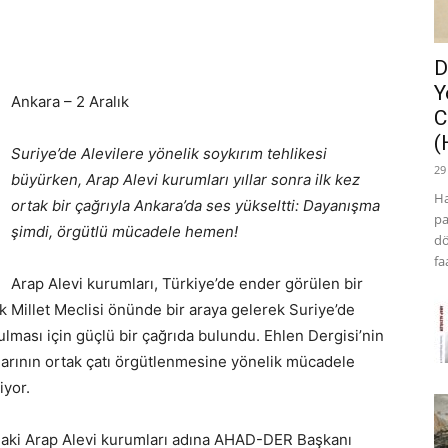
D
Y
Ankara – 2 Aralık
C
(
Suriye’de Alevilere yönelik soykırım tehlikesi
29
büyürken, Arap Alevi kurumları yıllar sonra ilk kez
Ha
ortak bir çağrıyla Ankara’da ses yükseltti: Dayanışma
pa
şimdi, örgütlü mücadele hemen!
dö
fa
Arap Alevi kurumları, Türkiye’de ender görülen bir
 Millet Meclisi önünde bir araya gelerek Suriye’de
ulması için güçlü bir çağrıda bulundu. Ehlen Dergisi’nin
larının ortak çatı örgütlenmesine yönelik mücadele
iyor.
daki Arap Alevi kurumları adına AHAD-DER Başkanı