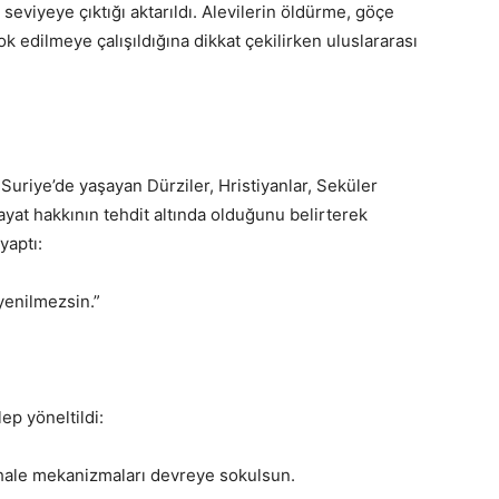
t seviyeye çıktığı aktarıldı. Alevilerin öldürme, göçe
k edilmeye çalışıldığına dikkat çekilirken uluslararası
; Suriye’de yaşayan Dürziler, Hristiyanlar, Seküler
hayat hakkının tehdit altında olduğunu belirterek
yaptı:
 yenilmezsin.”
ep yöneltildi:
ahale mekanizmaları devreye sokulsun.