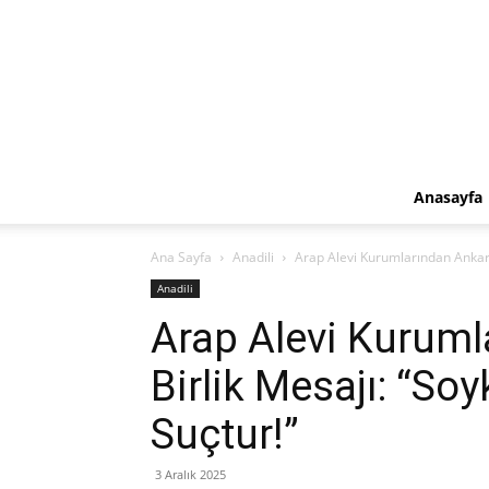
Anasayfa
Ana Sayfa
Anadili
Arap Alevi Kurumlarından Ankara’
Anadili
Arap Alevi Kuruml
Birlik Mesajı: “Soy
Suçtur!”
3 Aralık 2025