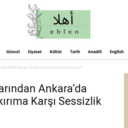
Güncel
Siyaset
Kültür
Tarih
Anadili
English
ehlen
da Birlik Mesajı: “Soykırıma Karşı Sessizlik Suçtur!”
arından Ankara’da
kırıma Karşı Sessizlik