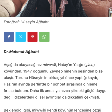
Fotoğraf: Hüseyin Ağbaht
Dr. Mahmut Ağbaht
Aşağıda okuyacağınız
miwwâl
, Hatay’ın Yaqṭo (يقطو)
köyünden, 1947 doğumlu Zeynep ninenin sesinden bize
ulaştı. Torunu Hüseyin’in birkaç yıl önce yaptığı kaydı,
Haziran ayında Berlin’de bir sohbet sırasında dinleme
fırsatı buldum. Daha ilk anda, yalnızca şiirdeki güçlü duygu
değil, dizelerdeki dilsel ayrıntılar da dikkatimi çekmişti.
Beklendiği gibi, miwwâli kendi köyünün lehçesine özgü