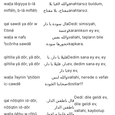
waḷḷa lêqiyya b-lâ
والله لاقيا بلا
anahtarsız buldum,
miftêḥ, b-lâ miftêḥ
مفتاح، بلا مفتاح
anahtarsız.
qal sawdi ya dôr w
قال سودة يا دار
Dedi: simsiyah,
ʕitmê
وعتمة
karanlıksın ey ev,
waḷḷa w nafs
والله نفس
vallahi, taşların bile
i
ḥcôriha sawdê
حجورها سودة
kapkara.
qiltilla yâ dôr, yâ dôr,
قلتِلا يا دار، يا
Dedim sana ey ev, ey
qiltilla yâ dôr, yâ dôr
دار، قلتِلا يا دار،
ev, dedim sana ey ev,
يا دار
ey ev,
i
waḷḷa ʔaynin
ṣḥôbin
والله اينين
vallahi, nerede o vefalı
ic-cawdê
صحابنا الجَودة
dostlar!?
Dedi: dile geldi ev,
qal nôṭiqtin id-dôr,
قال ناطقتن الدار،
dile geldi ev,
nôṭiqtin id-dôr
ناطقتن الدار
vallahi, kaybolup
waḷḷa ġêbu w rôḥû,
،والله غابوا وراحوا