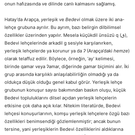
onun hafızasında ve dilinde canlı kalmasını sağlamış.
Hatay’da Arapça,
yerleşik
ve
Bedevi
olmak üzere iki ana-
lehçe grubuna ayrılır. Bu ayrım, bazı belirgin dilbilimsel
özellikler üzerinden yapılır. Mesela küçükdil ünsüzü q (ق),
Bedevi lehçelerinde arkadil g
sesiyle karşılanırken,
yerleşik lehçelerde ya korunur ya da
ʔ
(Arapça’daki
hemze
)
olarak telaffuz edilir. Böylece, örneğin, ‘ay’ kelimesi,
birinde qamar veya ʔamar, diğerinde
gamar
biçimini alır. İki
grup arasında karşılıklı anlaşılabilirliğin olmadığı ya da
oldukça düşük olduğu genel kabul görür. Yerleşik lehçe
grubunun konuşur sayısı bakımından baskın oluşu, küçük
Bedevi topluluklarını dilsel açıdan yerleşik lehçelerin
etkisine çok daha açık kılar. Nitekim literatürde, Bedevi
lehçesi konuşurlarının, komşu yerleşik lehçelere özgü bazı
özellikleri benimsendiği gözlemlenmiştir; ancak bunun
tersine, yani yerleşiklerin Bedevi özelliklerini aldıklarına