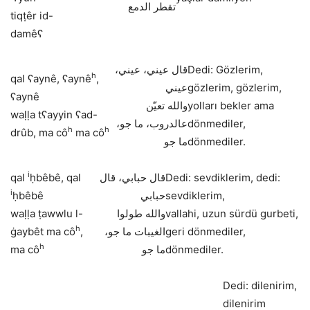
تقطر الدمع
tiqṭêr id-
damêʕ
قال عيني، عيني،
Dedi: Gözlerim,
h
qal ʕaynê, ʕaynê
,
عيني
gözlerim, gözlerim,
ʕaynê
والله تعيّن
yolları bekler ama
waḷḷa tʕayyin ʕad-
عالدروب، ما جو،
dönmediler,
h
h
drûb, ma cô
ma cô
ما جو
dönmediler.
i
qal
ḥbêbê, qal
قال حبابي، قال
Dedi: sevdiklerim, dedi:
i
ḥbêbê
حبابي
sevdiklerim,
waḷḷa ṭawwlu l-
والله طولوا
vallahi, uzun sürdü gurbeti,
h
ġaybêt ma cô
,
الغيبات ما جو،
geri dönmediler,
h
ma cô
ما جو
dönmediler.
Dedi: dilenirim,
dilenirim