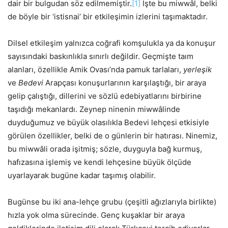
dair bir bulgudan söz edilmemiştir.
[1]
İşte bu miwwâl, belki
de böyle bir ‘istisnai’ bir etkileşimin izlerini taşımaktadır.
Dilsel etkileşim yalnızca coğrafi komşulukla ya da konuşur
sayısındaki baskınlıkla sınırlı değildir. Geçmişte taım
alanları, özellikle Amik Ovası’nda pamuk tarlaları,
yerleşik
ve
Bedevi
Arapçası konuşurlarının karşılaştığı, bir araya
gelip çalıştığı, dillerini ve sözlü edebiyatlarını birbirine
taşıdığı mekanlardı. Zeynep ninenin miwwâlinde
duyduğumuz ve büyük olasılıkla Bedevi lehçesi etkisiyle
görülen özellikler, belki de o günlerin bir hatırası. Ninemiz,
bu miwwâli orada işitmiş; sözle, duyguyla bağ kurmuş,
hafızasına işlemiş ve kendi lehçesine büyük ölçüde
uyarlayarak bugüne kadar taşımış olabilir.
Bugünse bu iki ana-lehçe grubu (çeşitli ağızlarıyla birlikte)
hızla yok olma sürecinde. Genç kuşaklar bir araya