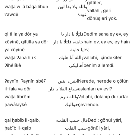
gittiler,
waḷḷa w lâ bâqa lihun
والله ولا بقا لهن
vallahi, geri
ʕawdê
عودة
dönüşleri yok.
qiltilla ya dôr ya
قلتِلّا يا دار يا
Dedim sana ey ev, ey
xôyinê, qiltilla ya dôr
خاينة، قلتِلّا يا دار
hain ev, ey ev, ey hain
ya xôyinê
يا خاينة
ev,
waḷḷa ʔana hlīk
والله أنا هليك
vallahi, içindekiler
ʔihêlîkê
أهاليكي
benim ailemdi.
ʔaynîn, ʔaynîn sbêʕ
اينين، اينين
Nerede, nerede o çölün
il-fala ya dôr
سباع الفلا يا دار
aslanları ey ev!?
waḷḷa tibrêm
والله تبرم
Vallahi, dolanıp dururları
ḥawâlaykê
حواليك
çevrende.
qal ḥabîb il-qalb,
قال حبيب القلب،
Dedi: gönül yâri,
ḥabîb il-qalb
حبيب القلب
gönül yâri,