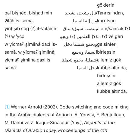
göklerin
qal bişḥêd, bişḥad min
قال بشحد، بشحد
Tanrısı’ndan,
ʔilâh is-sama
من إله السما
kurulsun
yinṭiṣib sôg (?) il-ʕalâmîn
ينتصب سوق/ساق
alem/sancak (?)
i
(?) w
ycô
(؟) العلمين (؟) ويجو
… (?) ve geri
w yicmaʕ şimlinâ daxl is-
ويجمع شملنا دخل
gelsinler,
samâ, w yîcmaʕ şimlinâ,
السما، ويجمع
birleşsin
yicmaʕ şimlina daxl is-
شملنا، يجمع شملنا
ailemiz gök
samâ
دخل السما
kubbe altında,
birleşsin
ailemiz gök
kubbe altında.
[1]
Werner Arnold (2002). Code switching and code mixing
in the Arabic dialects of Antioch. A. Youssi, F. Benjelloun,
M. Dahbi ve Z. Iraqui-Sinaceur (Yay.),
Aspects of the
Dialects of Arabic Today. Proceedings of the 4th