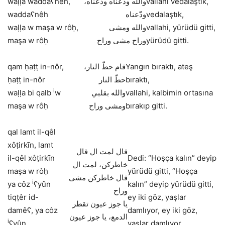
waḷḷa waddaʕnêh,
والله ودّعناه ودّعناه،
vallahi vedalaştık,
waddaʕnêh
ودّعناه
vedalaştık,
waḷḷa w maşa w rôḥ,
والله ومشى
vallahi, yürüdü gitti,
maşa w rôḥ
وراح مشى وراح
yürüdü gitti.
qam ḥaṭṭ in-nôr,
قام حطّ النار،
Yangın bıraktı, ateş
ḥaṭṭ in-nôr
حطّ النار
bıraktı,
i
waḷḷa bi qalb
w
والله بقلبي
vallahi, kalbimin ortasına
maşa w rôḥ
ومشى وراح
bırakıp gitti.
qal lamt il-qêl
xôṭirkīn, lamt
قال لمت ال قال
il-qêl xôṭirkīn
Dedi: “Hoşça kalın” deyip
خاطركن، لمت ال
maşa w rôḥ
yürüdü gitti, “Hoşça
قال خاطركن مشى
i
ya côz
ʕyûn
kalın” deyip yürüdü gitti,
وراح
tiqṭêr id-
ey iki göz, yaşlar
يا جوز عيون تقطر
damêʕ, ya côz
damlıyor, ey iki göz,
الدمع، يا جوز عيون
i
ʕyûn
yaşlar damlıyor.