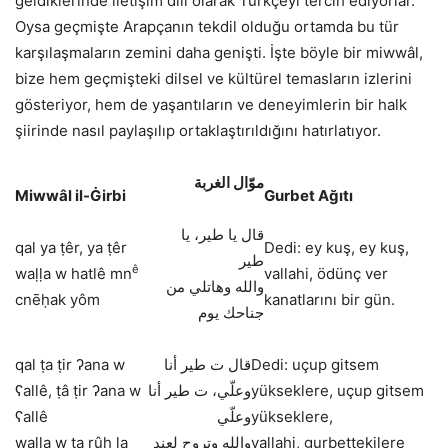
geldiklerinde iletişim dili olarak Türkçeyi tercih ediyorlar.
Oysa geçmişte Arapçanın tekdil olduğu ortamda bu tür
karşılaşmaların zemini daha genişti. İşte böyle bir miwwâl,
bize hem geçmişteki dilsel ve kültürel temasların izlerini
gösteriyor, hem de yaşantıların ve deneyimlerin bir halk
şiirinde nasıl paylaşılıp ortaklaştırıldığını hatırlatıyor.
موّال الغربة
Miwwâl il-Ġirbi
Gurbet Ağıtı
قال يا طير، يا
qal ya ṭêr, ya ṭêr
Dedi: ey kuş, ey kuş,
طير
ê
waḷḷa w hatlê mn
vallahi, ödünç ver
والله وهاتلي من
cnēḥak yôm
kanatlarını bir gün.
جناحك يوم
qal ṭa ṭir ʔana w
قال ت طير أنا
Dedi: uçup gitsem
ʕallê, ṭâ ṭir ʔana w
وعلّي، ت طير أنا
yükseklere, uçup gitsem
ʕallê
وعلّي
yükseklere,
waḷḷa w ta rûḥ la
والله وتروح لعند
vallahi, gurbettekilere