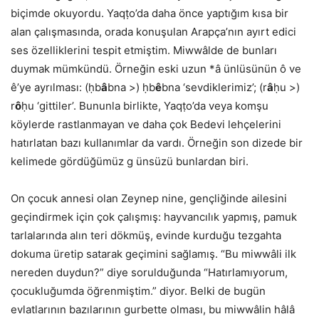
biçimde okuyordu. Yaqṭo’da daha önce yaptığım kısa bir
alan çalışmasında, orada konuşulan Arapça’nın ayırt edici
ses özelliklerini tespit etmiştim. Miwwâlde de bunları
duymak mümkündü. Örneğin eski uzun *â ünlüsünün ô ve
ê’ye ayrılması: (ḥb
â
bna >) ḥb
ê
bna ‘sevdiklerimiz’; (r
â
ḥu >)
r
ô
ḥu ‘gittiler’. Bununla birlikte, Yaqṭo’da veya komşu
köylerde rastlanmayan ve daha çok Bedevi lehçelerini
hatırlatan bazı kullanımlar da vardı. Örneğin son dizede bir
kelimede gördüğümüz g ünsüzü bunlardan biri.
On çocuk annesi olan Zeynep nine, gençliğinde ailesini
geçindirmek için çok çalışmış: hayvancılık yapmış, pamuk
tarlalarında alın teri dökmüş, evinde kurduğu tezgahta
dokuma üretip satarak geçimini sağlamış. “Bu miwwâli ilk
nereden duydun?” diye sorulduğunda “Hatırlamıyorum,
çocukluğumda öğrenmiştim.” diyor. Belki de bugün
evlatlarının bazılarının gurbette olması, bu miwwâlin hâlâ