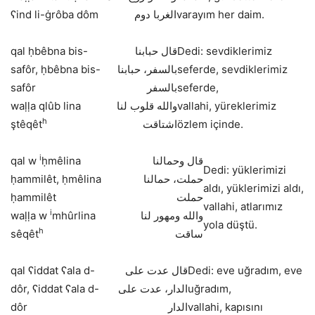
ʕind li-ġrôba dôm
الغربا دوم
varayım her daim.
qal ḥbêbna bis-
قال حبابنا
Dedi: sevdiklerimiz
safôr, ḥbêbna bis-
بالسفر، حبابنا
seferde, sevdiklerimiz
safôr
بالسفر
seferde,
waḷḷa qlûb lina
والله قلوب لنا
vallahi, yüreklerimiz
h
ştêqêt
اشتاقت
özlem içinde.
i
qal w
ḥmêlina
قال وحمالنا
Dedi: yüklerimizi
ḥammilêt, ḥmêlina
حملت، حمالنا
aldı, yüklerimizi aldı,
ḥammilêt
حملت
vallahi, atlarımız
i
waḷḷa w
mhûrlina
والله ومهور لنا
yola düştü.
h
sêqêt
ساقت
qal ʕiddat ʕala d-
قال عدت على
Dedi: eve uğradım, eve
dôr, ʕiddat ʕala d-
الدار، عدت على
uğradım,
dôr
الدار
vallahi, kapısını