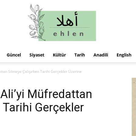
Güncel
Siyaset
Kültür
Tarih
Anadili
English
ehlen
attan Silmeye Çalışırken Tarihi Gerçekler Üzerine
-Ali’yi Müfredattan
 Tarihi Gerçekler