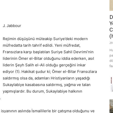
D
Y
J. Jabbour
C
(
Rejimin düşüşünü müteakip Suriye’deki modern
29
müfredatta tarih tahrif edildi. Yeni müfredat,
Ha
Fransızlara karşı başlatılan Suriye Sahil Devrimi’nin
pa
liderinin Ömer el-Bitar olduğunu iddia ederken, asıl
dö
liderin Şeyh Salih el-Ali olduğu gerçeğini inkar
fa
ediyor (1). Hakikat şudur ki; Ömer el-Bitar Fransızlara
saldırmış olsa da, adamları Hristiyanların yaşadığı
Sukaylabiye kasabasına saldırmış, yağma ve talan
yapmışlardır. Bu durum, Sukaylabiye halkının
.
i isyanının aslında İsmaililerle bir çatışma olduğunu ve