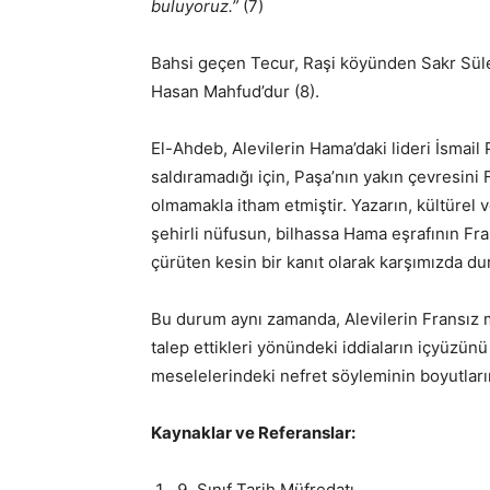
buluyoruz.”
(7)
Bahsi geçen Tecur, Raşi köyünden Sakr Sü
Hasan Mahfud’dur (8).
El-Ahdeb, Alevilerin Hama’daki lideri İsm
saldıramadığı için, Paşa’nın yakın çevresin
olmamakla itham etmiştir. Yazarın, kültürel 
şehirli nüfusun, bilhassa Hama eşrafının Fran
çürüten kesin bir kanıt olarak karşımızda du
Bu durum aynı zamanda, Alevilerin Fransız m
talep ettikleri yönündeki iddiaların içyüzünü
meselelerindeki nefret söyleminin boyutlar
Kaynaklar ve Referanslar:
Sınıf Tarih Müfredatı