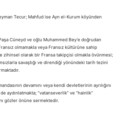
leyman Tecur; Mahfud ise Ayn el-Kurum köyünden
ail Paşa Cüneyd ve oğlu Muhammed Bey’e doğrudan
i Fransız olmamakla veya Fransız kültürüne sahip
ve zihinsel olarak bir Fransa takipçisi olmakla övünmesi;
sızlarla savaştığı ve direndiği yönündeki tarih tezini
rmaktadır.
andasının devamını veya kendi devletlerinin ayrılığını
 de aydınlatmakta; “vatanseverlik” ve “hainlik”
ını gözler önüne sermektedir.