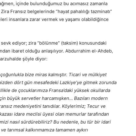
rağmen, içinde bulunduğumuz bu acımasız zamanla
ira Fransız belgelerinde “hayat pahalılığı tazminatı”
eleri insanlara zarar vermek ve yaşamı olabildiğince
re sevk ediyor; zira “bölünme” (taksim) konusundaki
ından ibaret olduğu anlaşılıyor. Abdurrahim el-Ahdeb,
arzuhalde şöyle diyor:
ğunlukla bize miras kalmıştır. Ticari ve mülkiyet
vimizden dört gün mesafedeki Lazkiye’ye gitmek zorunda
zellikle de çocuklarımıza Fransa’daki yüksek okullarda
k için büyük servetler harcamışken… Bazıları modern
nsız medeniyetini tanıdılar. Köylerimiz; Tecur ve
kazası idare meclisi üyesi olan memurlar tarafından
imizi nasıl sürdürebiliriz? Bu nedenle, bu tür bir idari
ze ve tarımsal kalkınmamıza tamamen aykırı