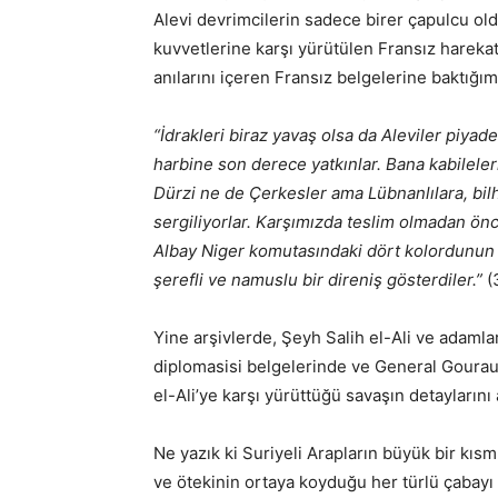
Alevi devrimcilerin sadece birer çapulcu ol
kuvvetlerine karşı yürütülen Fransız harek
anılarını içeren Fransız belgelerine baktığı
“İdrakleri biraz yavaş olsa da Aleviler piyade 
harbine son derece yatkınlar. Bana kabileleri 
Dürzi ne de Çerkesler ama Lübnanlılara, bilh
sergiliyorlar. Karşımızda teslim olmadan önce,
Albay Niger komutasındaki dört kolordunun 
şerefli ve namuslu bir direniş gösterdiler.”
(
Yine arşivlerde, Şeyh Salih el-Ali ve adamları
diplomasisi belgelerinde ve General Gouraud
el-Ali’ye karşı yürüttüğü savaşın detaylarını
Ne yazık ki Suriyeli Arapların büyük bir kı
ve ötekinin ortaya koyduğu her türlü çabayı 