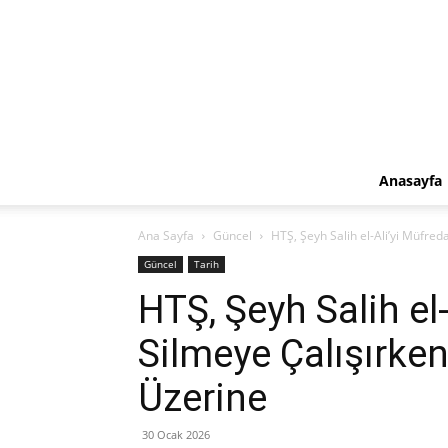
Anasayfa
Ana Sayfa
Güncel
HTŞ, Şeyh Salih el-Ali’yi Müfred
Güncel
Tarih
HTŞ, Şeyh Salih el
Silmeye Çalışırken
Üzerine
30 Ocak 2026