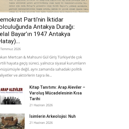
emokrat Parti’nin İktidar
olculuğunda Antakya Durağı:
elal Bayar’ın 1947 Antakya
Hatay)...
 Temmuz 2026
kan Mertcan & Mahsuni Gül Giriş Türkiye’de çok
rtili hayata geçiş süreci, yalnızca siyasal kurumların
nüşümüyle değil, aynı zamanda sahadaki politik
aliyetler ve aktörlerin taşra ile...
Kitap Tanıtımı: Arap Aleviler –
Varoluş Mücadelesinin Kısa
Tarihi
21 Haziran 2026
İsimlerin Arkeolojisi: Nuh
21 Haziran 2026