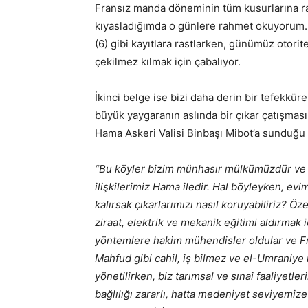
Fransız manda döneminin tüm kusurlarına 
kıyasladığımda o günlere rahmet okuyorum. Z
(6) gibi kayıtlara rastlarken, günümüz otorit
çekilmez kılmak için çabalıyor.
İkinci belge ise bizi daha derin bir tefekkü
büyük yaygaranın aslında bir çıkar çatışmas
Hama Askeri Valisi Binbaşı Mibot’a sunduğu 
“Bu köyler bizim münhasır mülkümüzdür ve ço
ilişkilerimiz Hama iledir. Hal böyleyken, e
kalırsak çıkarlarımızı nasıl koruyabiliriz? Ö
ziraat, elektrik ve mekanik eğitimi aldırma
yöntemlere hakim mühendisler oldular ve Fra
Mahfud gibi cahil, iş bilmez ve el-Umraniye 
yönetilirken, biz tarımsal ve sınai faaliyetler
bağlılığı zararlı, hatta medeniyet seviyemi