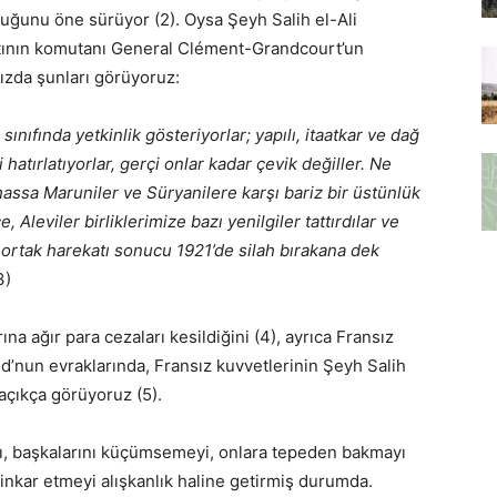
duğunu öne sürüyor (2). Oysa Şeyh Salih el-Ali
atının komutanı General Clément-Grandcourt’un
mızda şunları görüyoruz:
sınıfında yetkinlik gösteriyorlar; yapılı, itaatkar ve dağ
hatırlatıyorlar, gerçi onlar kadar çevik değiller. Ne
assa Maruniler ve Süryanilere karşı bariz bir üstünlük
 Aleviler birliklerimize bazı yenilgiler tattırdılar ve
ortak harekatı sonucu 1921’de silah bırakana dek
3)
na ağır para cezaları kesildiğini (4), ayrıca Fransız
’nun evraklarında, Fransız kuvvetlerinin Şeyh Salih
 açıkça görüyoruz (5).
smı, başkalarını küçümsemeyi, onlara tepeden bakmayı
inkar etmeyi alışkanlık haline getirmiş durumda.