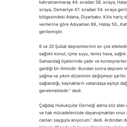
kahramanmaraş 44. sıradan 58. sıraya, Hatay 
sıraya, Osmaniye 47. sıradan 54. sıraya ger
bölgesindeki Adana, Diyarbakır, Kilis hariç 
verilerine göre Adıyaman 69., Hatay 50., Ka
gerilemiştir.
6 ve 20 Şubat depremlerinin en çok etkiled
sağlıklı konut, içme suyu, temiz hava, sağl
Samandağ ilçelerinde çadır ve konteynerlerde
geldiği bir ilimizdir. Bundan sonra deprem v
yağma ve yıkım düzeninin değişmesi şarttır
sağlandığı, kaynakların vatandaşa eşitçe da
gerekmektedir.” dedi.
Çağdaş Hukukçular Derneği adına söz alan A
ve hak mücadelenizde dayanışmaktan onur d
canları saygıyla anıyorum.” dedi. Ardından 