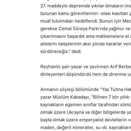
27. maddeyle depremde yıkılan binaların imar
bulunan kamu görevlilerinin -olası kasıttan
muaf tutulmaları hedeflendi. Bunun için Mec
gerekse Cemal Süreya Parkı’nda yağmur ve k
çıkarılmasını başardık ama mahkemelere el 
ailelerin taleplerinin aksi yönde kararlar 
sürdüreceğiz.” dedi.
Reyhanlılı şair-yazar ve çevirmen Arif Berbe
dinleyenleri düşündürdü hem de direnme um
Anmanın söyleşi bölümünde “Yas Tutma Hakkı”
yazar Müslüm Kabadayı, “Bilinen 7 bin yıllık
kaynakların egemen sınıflar tarafından söm
olmak üzere Ukrayna ve diğer bölgelerde ya
başta olmak üzere emperyalist devletlerin ve 
maden, değerli mineraller, su vb. kaynaklar