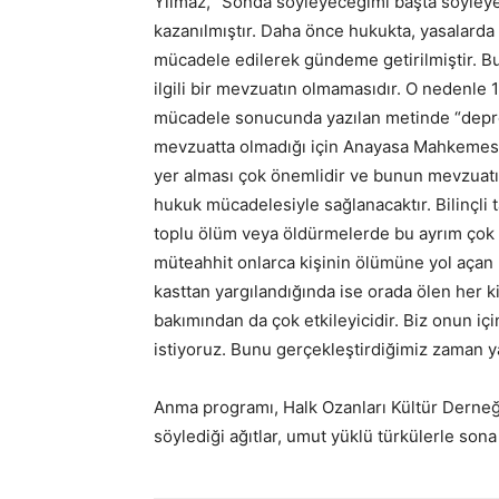
Yılmaz, “Sonda söyleyeceğimi başta söyleye
kazanılmıştır. Daha önce hukukta, yasalarda
mücadele edilerek gündeme getirilmiştir. 
ilgili bir mevzuatın olmamasıdır. O nedenle 
mücadele sonucunda yazılan metinde “deprem 
mevzuatta olmadığı için Anayasa Mahkemesi t
yer alması çok önemlidir ve bunun mevzuat
hukuk mücadelesiyle sağlanacaktır. Bilinçli 
toplu ölüm veya öldürmelerde bu ayrım çok ön
müteahhit onlarca kişinin ölümüne yol açan b
kasttan yargılandığında ise orada ölen her kiş
bakımından da çok etkileyicidir. Biz onun iç
istiyoruz. Bunu gerçekleştirdiğimiz zaman ya
Anma programı, Halk Ozanları Kültür Derne
söylediği ağıtlar, umut yüklü türkülerle so