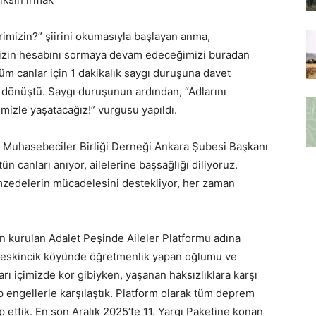
izin?” şiirini okumasıyla başlayan anma,
mizin hesabını sormaya devam edeceğimizi buradan
üm canlar için 1 dakikalık saygı duruşuna davet
 dönüştü. Saygı duruşunun ardından, “Adlarını
mizle yaşatacağız!” vurgusu yapıldı.
e Muhasebeciler Birliği Derneği Ankara Şubesi Başkanı
 canları anıyor, ailelerine başsağlığı diliyoruz.
emzedelerin mücadelesini destekliyor, her zaman
n kurulan Adalet Peşinde Aileler Platformu adına
Keskincik köyünde öğretmenlik yapan oğlumu ve
rı içimizde kor gibiyken, yaşanan haksızlıklara karşı
engellerle karşılaştık. Platform olarak tüm deprem
ip ettik. En son Aralık 2025’te 11. Yargı Paketine konan