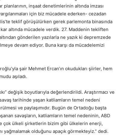
 planlarının, inşaat denetimlerinin altında imzası
 yargılanmaları için biz mücadele ederken- cezadan
lis’te teklif görüşülürken gerek parlemonta binasında
ar altında mücadele verdik. 27. Maddenin tekliften
altından gönderilen yazılarla ne yazık ki depremzede
verilmeye devam ediyor. Buna karşı da mücadelemizi
roğlu’yla şair Mehmet Ercan’ın okudukları şiirler, hem
udu aşıladı.
 değişik boyutlarıyla değerlendirildi. Araştırmacı ve
 savaş tarihinde yaşan katliamların temel nedeni
ürülmesi ve paylaşımıdır. Bugün de Ortadoğu başta
şanan savaşların, katliamların temel nedeninin, ABD
çok ülkeli şirketlerin bizim gibi ülkelerin enerji,
ını yağmalamak olduğunu apaçık görmekteyiz.” dedi.