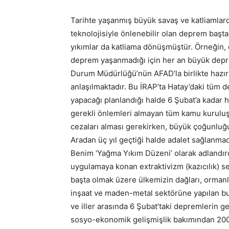
Tarihte yaşanmış büyük savaş ve katliamlar
teknolojisiyle önlenebilir olan deprem baş
yıkımlar da katliama dönüşmüştür. Örneğin, d
deprem yaşanmadığı için her an büyük depremi
Durum Müdürlüğü’nün AFAD’la birlikte hazırl
anlaşılmaktadır. Bu İRAP’ta Hatay’daki tüm de
yapacağı planlandığı halde 6 Şubat’a kadar h
gerekli önlemleri almayan tüm kamu kuruluşlar
cezaları alması gerekirken, büyük çoğunluğ
Aradan üç yıl geçtiği halde adalet sağlanma
Benim ‘Yağma Yıkım Düzeni’ olarak adlandırd
uygulamaya konan extraktivizm (kazıcılık) s
başta olmak üzere ülkemizin dağları, ormanl
inşaat ve maden-metal sektörüne yapılan bu
ve iller arasında 6 Şubat’taki depremlerin ge
sosyo-ekonomik gelişmişlik bakımından 2003