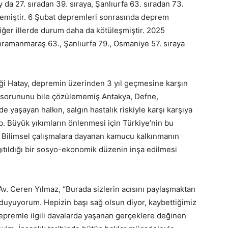
da 27. sıradan 39. sıraya, Şanlıurfa 63. sıradan 73.
ilemiştir. 6 Şubat depremleri sonrasında deprem
diğer illerde durum daha da kötüleşmiştir. 2025
hramanmaraş 63., Şanlıurfa 79., Osmaniye 57. sıraya
iği Hatay, depremin üzerinden 3 yıl geçmesine karşın
ık sorununu bile çözülememiş Antakya, Defne,
 yaşayan halkın, salgın hastalık riskiyle karşı karşıya
b. Büyük yıkımların önlenmesi için Türkiye’nin bu
. Bilimsel çalışmalara dayanan kamucu kalkınmanın
ğıtıldığı bir sosyo-ekonomik düzenin inşa edilmesi
v. Ceren Yılmaz, “Burada sizlerin acısını paylaşmaktan
uyuyorum. Hepizin başı sağ olsun diyor, kaybettiğimiz
depremle ilgili davalarda yaşanan gerçeklere değinen