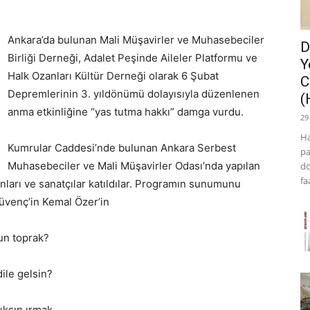
Ankara’da bulunan Mali Müşavirler ve Muhasebeciler
D
Birliği Derneği, Adalet Peşinde Aileler Platformu ve
Y
Halk Ozanları Kültür Derneği olarak 6 Şubat
C
Depremlerinin 3. yıldönümü dolayısıyla düzenlenen
(
anma etkinliğine “yas tutma hakkı” damga vurdu.
29
Ha
Kumrular Caddesi’nde bulunan Ankara Serbest
pa
Muhasebeciler ve Mali Müşavirler Odası’nda yapılan
dö
fa
ları ve sanatçılar katıldılar. Programın sunumunu
üvenç’in Kemal Özer’in
n toprak?
le gelsin?
ksın ırmak