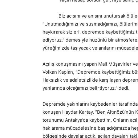
Biz acısını ve anısını unutursak ölülerim
“Unutmadığımızı ve susmadığımızı, ölüleri
haykırarak sizleri, depremde kaybettiğimiz t
ediyoruz.” demesiyle hüzünlü bir atmosfere
yüreğimizde taşıyacak ve anılarını mücadele
Açılış konuşmasını yapan Mali Müşavirler v
Volkan Kaplan, “Depremde kaybettiğimiz bütün
Haksızlık ve adaletsizlikle karşılaşan depr
yanlarında olcağımızı belirtiyoruz.” dedi.
Depremde yakınlarını kaybedenler tarafında
konuşan Haydar Kartay, “Ben Altınözü’nün 
torunumu Antakya’da kaybettim. Onların acıla
hak arama mücadelesine başladığımızda hep 
bölgesinde davalar açtık, açılan davaları tak