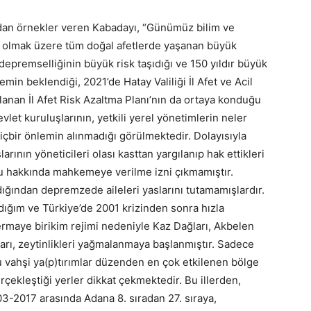
dan örnekler veren Kabadayı, “Günümüz bilim ve
ta olmak üzere tüm doğal afetlerde yaşanan büyük
epremselliğinin büyük risk taşıdığı ve 150 yıldır büyük
n beklendiği, 2021’de Hatay Valiliği İl Afet ve Acil
anan İl Afet Risk Azaltma Planı’nın da ortaya konduğu
vlet kuruluşlarının, yetkili yerel yönetimlerin neler
içbir önlemin alınmadığı görülmektedir. Dolayısıyla
ının yöneticileri olası kasttan yargılanıp hak ettikleri
u hakkında mahkemeye verilme izni çıkmamıştır.
dığından depremzede aileleri yaslarını tutamamışlardır.
ığım ve Türkiye’de 2001 krizinden sonra hızla
ermaye birikim rejimi nedeniyle Kaz Dağları, Akbelen
arı, zeytinlikleri yağmalanmaya başlanmıştır. Sadece
 vahşi ya(p)tırımlar düzenden en çok etkilenen bölge
rçekleştiği yerler dikkat çekmektedir. Bu illerden,
-2017 arasında Adana 8. sıradan 27. sıraya,