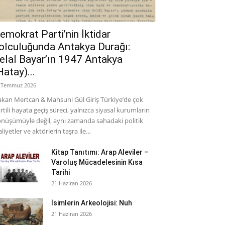
emokrat Parti’nin İktidar
olculuğunda Antakya Durağı:
elal Bayar’ın 1947 Antakya
Hatay)...
 Temmuz 2026
kan Mertcan & Mahsuni Gül Giriş Türkiye’de çok
rtili hayata geçiş süreci, yalnızca siyasal kurumların
nüşümüyle değil, aynı zamanda sahadaki politik
aliyetler ve aktörlerin taşra ile...
Kitap Tanıtımı: Arap Aleviler –
Varoluş Mücadelesinin Kısa
Tarihi
21 Haziran 2026
İsimlerin Arkeolojisi: Nuh
21 Haziran 2026