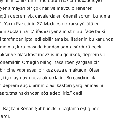
yim. İnsanlık tarihinde bütün haklar mücadeleyle
 yer almayan bir çok hak ve mevzu direnerek,
Bugün deprem vb. davalarda en önemli sorun, bununla
11. Yargı Paketinin 27. Maddesine karşı yürütülen
suçları hariç” ifadesi yer almıştır. Bu ifade belki
arafından iptal edilebilir ama bu ifadenin bu kanunda
ının oluşturulması da bundan sonra sürdürülecek
taksir ve olası kast mevzusuna gelirsek, deprem vb.
emlidir. Örneğin bilinçli taksirden yargılan bir
ir bina yapmışsa, bir kez ceza almaktadır. Olası
i için ayrı ayrı ceza almaktadır. Bu caydırıcılık
in deprem suçlularının olası kasttan yargılanmasını
s tutma hakkından söz edebiliriz.” dedi.
ği Başkanı Kenan Şahbudak’ın bağlama eşliğinde
na erdi.