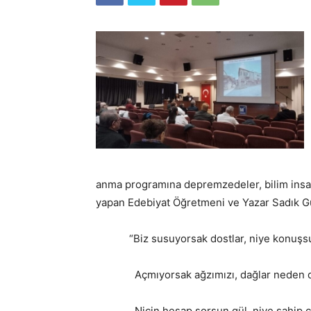
anma programına depremzedeler, bilim insan
yapan Edebiyat Öğretmeni ve Yazar Sadık G
“Biz susuyorsak dostlar, niye konuşsu
Açmıyorsak ağzımızı, dağlar neden di
Niçin hesap sorsun gül, niye sahip çı