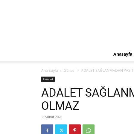
Anasayfa
Ana Sayfa
Güncel
ADALET SAĞLANMADAN YAS 
Güncel
ADALET SAĞLAN
OLMAZ
8 Şubat 2026