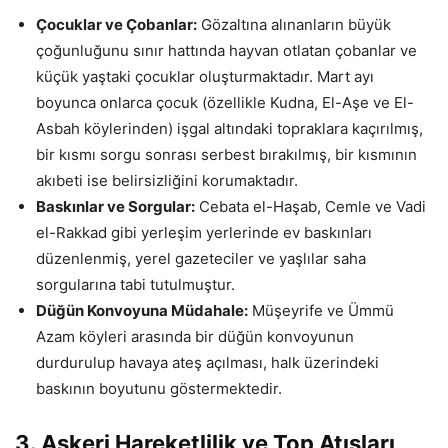
Çocuklar ve Çobanlar:
Gözaltına alınanların büyük
çoğunluğunu sınır hattında hayvan otlatan çobanlar ve
küçük yaştaki çocuklar oluşturmaktadır. Mart ayı
boyunca onlarca çocuk (özellikle Kudna, El-Aşe ve El-
Asbah köylerinden) işgal altındaki topraklara kaçırılmış,
bir kısmı sorgu sonrası serbest bırakılmış, bir kısmının
akıbeti ise belirsizliğini korumaktadır.
Baskınlar ve Sorgular:
Cebata el-Haşab, Cemle ve Vadi
el-Rakkad gibi yerleşim yerlerinde ev baskınları
düzenlenmiş, yerel gazeteciler ve yaşlılar saha
sorgularına tabi tutulmuştur.
Düğün Konvoyuna Müdahale:
Müşeyrife ve Ümmü
Azam köyleri arasında bir düğün konvoyunun
durdurulup havaya ateş açılması, halk üzerindeki
baskının boyutunu göstermektedir.
3. Askeri Hareketlilik ve Top Atışları