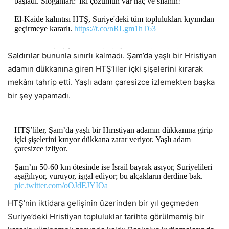
başladı. Sloganları: 'İki çözümün var haç ve silahın!'
El-Kaide kalıntısı HTŞ, Suriye'deki tüm toplulukları kıyımdan
geçirmeye kararlı.
https://t.co/nRLgm1hT63
— Hasan Sivri (@hasansivri_1)
March 27, 2026
Saldırılar bununla sınırlı kalmadı. Şam’da yaşlı bir Hristiyan
adamın dükkanına giren HTŞ’liler içki şişelerini kırarak
mekânı tahrip etti. Yaşlı adam çaresizce izlemekten başka
bir şey yapamadı.
HTŞ’liler, Şam’da yaşlı bir Hırıstiyan adamın dükkanına girip
içki şişelerini kırıyor dükkana zarar veriyor. Yaşlı adam
çaresizce izliyor.
Şam’ın 50-60 km ötesinde ise İsrail bayrak asıyor, Suriyelileri
aşağılıyor, vuruyor, işgal ediyor; bu alçakların derdine bak.
pic.twitter.com/oOJdEJYIOa
HTŞ’nin iktidara gelişinin üzerinden bir yıl geçmeden
— Hasan Sivri (@hasansivri_1)
March 29, 2026
Suriye’deki Hristiyan topluluklar tarihte görülmemiş bir