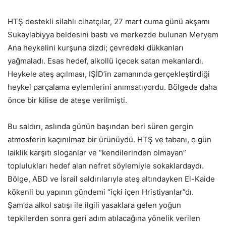
HTŞ destekli silahlı cihatçılar, 27 mart cuma günü akşamı
Sukaylabiyya beldesini bastı ve merkezde bulunan Meryem
Ana heykelini kurşuna dizdi; çevredeki dükkanları
yağmaladı. Esas hedef, alkollü içecek satan mekanlardı.
Heykele ateş açılması, IŞİD’in zamanında gerçekleştirdiği
heykel parçalama eylemlerini anımsatıyordu. Bölgede daha
önce bir kilise de ateşe verilmişti.
Bu saldırı, aslında günün başından beri süren gergin
atmosferin kaçınılmaz bir ürünüydü. HTŞ ve tabanı, o gün
laiklik karşıtı sloganlar ve “kendilerinden olmayan”
toplulukları hedef alan nefret söylemiyle sokaklardaydı.
Bölge, ABD ve İsrail saldırılarıyla ateş altındayken El-Kaide
kökenli bu yapının gündemi “içki içen Hristiyanlar”dı.
Şam’da alkol satışı ile ilgili yasaklara gelen yoğun
tepkilerden sonra geri adım atılacağına yönelik verilen