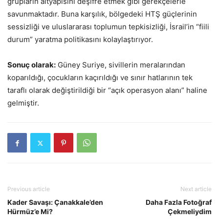
grupların altyapısını deşifre etmek gibi gerekçelerle
savunmaktadır. Buna karşılık, bölgedeki HTŞ güçlerinin
sessizliği ve uluslararası toplumun tepkisizliği, İsrail’in “fiili
durum” yaratma politikasını kolaylaştırıyor.
Sonuç olarak:
Güney Suriye, sivillerin meralarından
koparıldığı, çocukların kaçırıldığı ve sınır hatlarının tek
taraflı olarak değiştirildiği bir “açık operasyon alanı” haline
gelmiştir.
Previous article
Next article
Kader Savaşı: Çanakkale’den
Daha Fazla Fotoğraf
Hürmüz’e Mi?
Çekmeliydim