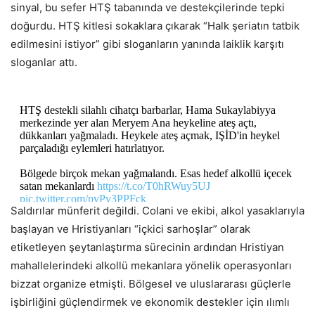
sinyal, bu sefer HTŞ tabanında ve destekçilerinde tepki
doğurdu. HTŞ kitlesi sokaklara çıkarak “Halk şeriatın tatbik
edilmesini istiyor” gibi sloganların yanında laiklik karşıtı
sloganlar attı.
HTŞ destekli silahlı cihatçı barbarlar, Hama Sukaylabiyya
merkezinde yer alan Meryem Ana heykeline ateş açtı,
dükkanları yağmaladı. Heykele ateş açmak, IŞİD'in heykel
parçaladığı eylemleri hatırlatıyor.
Bölgede birçok mekan yağmalandı. Esas hedef alkollü içecek
satan mekanlardı
https://t.co/T0hRWuy5UJ
pic.twitter.com/pvPv3PPFck
Saldırılar münferit değildi. Colani ve ekibi, alkol yasaklarıyla
başlayan ve Hristiyanları “içkici sarhoşlar” olarak
— Hasan Sivri (@hasansivri_1)
March 27, 2026
etiketleyen şeytanlaştırma sürecinin ardından Hristiyan
mahallelerindeki alkollü mekanlara yönelik operasyonları
bizzat organize etmişti. Bölgesel ve uluslararası güçlerle
işbirliğini güçlendirmek ve ekonomik destekler için ılımlı