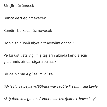
Bir şiir düşünecek
Bunca dert edinmeyecek
Kendini bu kadar üzmeyecek
Hepinize hüsnü niyetle tebessüm edecek
Ve bu üst üste yığılmış taşların altında kendisi için
gizlenmiş bir dal sigara bulacak
Bir de bir şarkı güzel mi güzel…
‘’Al-leylu ya Leyla yu‘âtibuni wa-yaqûle li sallim ‘ala Leyla
Al-ḥubbu la ta
h
lu nasâ’imuhu illa iza ğanna l-hawa Leyla’’