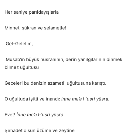
Her saniye parıldayışlarla
Minnet, şükran ve selametle!
Gel-Gelelim,
Musab’ın büyük hüsranının, derin yanılgılarının dinmek
bilmez uğultusu
Geceleri bu denizin azametli uğultusuna karıştı.
O uğultuda işitti ve inandı:
inne me’a l-‘usri yüsra
.
Evet!
İnne me’a l-‘usri yüsra
Şehadet olsun üzüme ve zeytine