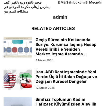
تهجير بالقوة وبيع بالقهر: كيف
E Mâ Sâhibukum Bi Mecnûn
يمارس إرهاب حكومة الجولاني في
ممتلكات السوريين
admin
RELATED ARTICLES
Geçiş Sürecinin Kıskacında
Suriye: Kurumsallaşmış Hesap
Verebilirlik ile Yeniden
Merkezileşme Arasında...
4 Nisan 2026
İran-ABD Restleşmesinde Yeni
Perde: Üçlü İttifakın Doğuşu ve
Değişen Küresel Dengeler
12 Şubat 2026
Sınıfsız Toplumun Kadim
Hafızası: Köyümüzden Alevilik