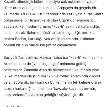
Kuzelli, etimolojik köken itibariyle çok eskilere dayanan,
diller arası etkileşimle, zamanla Arapçaya da geçmiş bir
kelimedir. MÖ 1450-1195 tarihlerinde Lazkiye’nin Râs Şımra
bölgesinde, bir ticaret kenti olan Ugarit döneminde, bu
sözün iki kelimeden türemiş “kuz-li” şeklinde kullanıldığı,
anlam olarak “ilahın dönüşü” anlamına geldiği, bereket
tanrısı Baal’ın, kuraklığı yok ettiği anlamında kutlanan
önemli bir gün olarak karşımıza çıkmaktadır.
Suriye’li Tarih bilimci Haydar Naise ise “kuz-li” kelimesinin
Arami dilinde de “yeni başlangıç” anlamına geldiğini
belirtmiştir. Zamanla Arap dil bilimciler bu kelimenin yine
iki kelimeden oluştuğunu “kuvve-zelle” anlamında kuvvet
ve zillet olarak, bir kısmı da bu kelimenin tek kelime olarak
ateşin harlandığı anı belirten “kavzele-kavzelet en-nâr,
ateş harlandı” anlamına geldiğini söylemişlerdir.