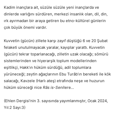
Kadim inançlara ait, süzüle süzüle yeni inançlarda ve
dinlerde varlığını sürdüren, merkezi insanlık olan, dil, din,
ırk ayırmadan bir araya getiren bu etno-kültürel günlerin
çok büyük önemi vardır.
Kuvvetin (gücün) zillete karşı zayıf düştüğü 6 ve 20 Şubat
felaketi unutulmayacak yaralar, kayıplar yarattı. Kuvvetin
(gücün) tekrar toparlanacağı, zilletin uzak olacağı; sömürü
sistemlerinden ve hiyerarşik toplum modellerinden
eşitlikçi, Hakk’ın hüküm sürdüğü, adil toplumlara
yürüneceği; zeytin ağaçlarının Ebu Turâb’ın bereketi ile kök
salacağı, Kavzele (Harlı ateş) etrafında neşe ve huzurun
hüküm süreceği nice
Râs is-Seni
lere…
(Ehlen Dergisi’nin 3. sayısında yayımlanmıştır, Ocak 2024,
Yıl:2 Sayı:3)