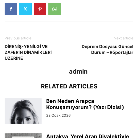
Previous article
Next article
DİRENİŞ-YENİLGİ VE
Deprem Dosyası: Güncel
ZAFERİN DİNAMİKLERİ
Durum – Röportajlar
ÜZERİNE
admin
RELATED ARTICLES
Ben Neden Arapça
Konuşamıyorum? (Yazı Dizisi)
28 Ocak 2026
Antakya, Yerel Arap Diyalektiyle