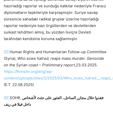
hazırladığı raporlar ve sunduğu katkılar nedeniyle Fransız
diplomatların tepkileriyle karşılaşmıştır. Suriye savaşı
süresince sahadaki radikal gruplar üzerine hazırladığı
raporlar nedeniyle bazı örgütlerden ve devletlerden
suikast tehditleri almış, bu yüzden İsviçre Devleti
tarafından kendisine koruma sağlanmıştır.
[5]
Human Rights and Humanitarian Follow-up Committee
(Syria),
Who sows hatred, reaps mass murder. Genocide
on the Syrian coast – Preliminary report
,23.03.2025.
https://fhmsihr.org/eng/wp-
content/uploads/sites/2/2025/03/Who_sows_hatred__reaps
(E.T. 22.08.2025)
[6]
SOHR,
فقدوا خلال مجازر الساحل.. العثور على جثث لأشخاص
داخل فيلا في ريف