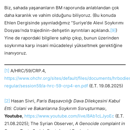
Biz, sahada yaşananların BM raporunda anlatılandan çok
daha karanlık ve vahim olduğunu biliyoruz. (Bu konuda
Ehlen Dergisinde yayınladığımız “Suriye’de Alevi Soykırımı
Dosyası’nda trajedinin-dehşetin ayrıntıları açıklandı.
[9]
)
Yine de rapordaki bilgilere sahip çıkıp, bunun üzerinden
soykırıma karşı insani mücadeleyi yükseltmek gerektiğine
inanıyoruz.
[1]
A/HRC/59/CRP.4,
https://www.ohchr.org/sites/default/files/documents/hrbodie
regular/session59/a-hrc-59-crp4-en.pdf
(E.T. 19.08.2025)
[2]
Hasan Sivri,
Paris Başsavcılığı Dava Dilekçesini Kabul
Etti: Colani ve Bakanlarına Soykırım Soruşturması
,
Youtube
,
https://www.youtube.com/live/8Ab1cLJyoEc
(E.T.
21.08.2025); The Syrian Observer,
A Genocide complaint in