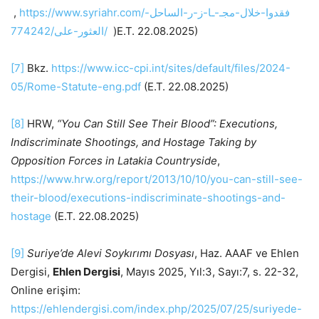
,
https://www.syriahr.com/فقدوا-خلال-مجـ-ـا-ز-ر-الساحل-
العثور-على/774242/
)E.T. 22.08.2025)
[7]
Bkz.
https://www.icc-cpi.int/sites/default/files/2024-
05/Rome-Statute-eng.pdf
(E.T. 22.08.2025)
[8]
HRW,
“You Can Still See Their Blood”: Executions,
Indiscriminate Shootings, and Hostage Taking by
Opposition Forces in Latakia Countryside
,
https://www.hrw.org/report/2013/10/10/you-can-still-see-
their-blood/executions-indiscriminate-shootings-and-
hostage
(E.T. 22.08.2025)
[9]
Suriye’de Alevi Soykırımı Dosyası
, Haz. AAAF ve Ehlen
Dergisi,
Ehlen Dergisi
, Mayıs 2025, Yıl:3, Sayı:7, s. 22-32,
Online erişim:
https://ehlendergisi.com/index.php/2025/07/25/suriyede-