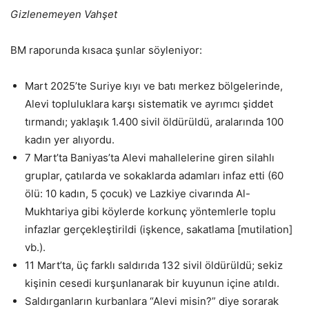
Gizlenemeyen Vahşet
BM raporunda kısaca şunlar söyleniyor:
Mart 2025’te Suriye kıyı ve batı merkez bölgelerinde,
Alevi topluluklara karşı sistematik ve ayrımcı şiddet
tırmandı; yaklaşık 1.400 sivil öldürüldü, aralarında 100
kadın yer alıyordu.
7 Mart’ta Baniyas’ta Alevi mahallelerine giren silahlı
gruplar, çatılarda ve sokaklarda adamları infaz etti (60
ölü: 10 kadın, 5 çocuk) ve Lazkiye civarında Al-
Mukhtariya gibi köylerde korkunç yöntemlerle toplu
infazlar gerçekleştirildi (işkence, sakatlama [mutilation]
vb.).
11 Mart’ta, üç farklı saldırıda 132 sivil öldürüldü; sekiz
kişinin cesedi kurşunlanarak bir kuyunun içine atıldı.
Saldırganların kurbanlara “Alevi misin?” diye sorarak