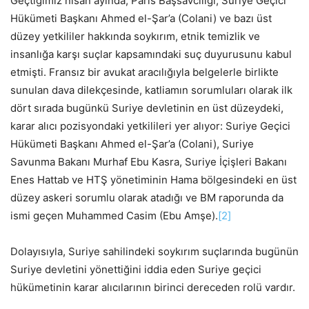
Geçtiğimiz nisan ayında, Paris Başsavcılığı, Suriye Geçici
Hükümeti Başkanı Ahmed el-Şar’a (Colani) ve bazı üst
düzey yetkililer hakkında soykırım, etnik temizlik ve
insanlığa karşı suçlar kapsamındaki suç duyurusunu kabul
etmişti. Fransız bir avukat aracılığıyla belgelerle birlikte
sunulan dava dilekçesinde, katliamın sorumluları olarak ilk
dört sırada bugünkü Suriye devletinin en üst düzeydeki,
karar alıcı pozisyondaki yetkilileri yer alıyor: Suriye Geçici
Hükümeti Başkanı Ahmed el-Şar’a (Colani), Suriye
Savunma Bakanı Murhaf Ebu Kasra, Suriye İçişleri Bakanı
Enes Hattab ve HTŞ yönetiminin Hama bölgesindeki en üst
düzey askeri sorumlu olarak atadığı ve BM raporunda da
ismi geçen Muhammed Casim (Ebu Amşe).
[2]
Dolayısıyla, Suriye sahilindeki soykırım suçlarında bugünün
Suriye devletini yönettiğini iddia eden Suriye geçici
hükümetinin karar alıcılarının birinci dereceden rolü vardır.