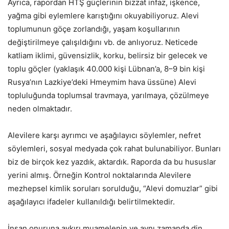
Ayrıca, rapordan HTŞ güçlerinin bizzat infaz, işkence,
yağma gibi eylemlere karıştığını okuyabiliyoruz. Alevi
toplumunun göçe zorlandığı, yaşam koşullarının
değiştirilmeye çalışıldığını vb. de anlıyoruz. Neticede
katliam iklimi, güvensizlik, korku, belirsiz bir gelecek ve
toplu göçler (yaklaşık 40.000 kişi Lübnan’a, 8–9 bin kişi
Rusya’nın Lazkiye’deki Hmeymim hava üssüne) Alevi
topluluğunda toplumsal travmaya, yarılmaya, çözülmeye
neden olmaktadır.
Alevilere karşı ayrımcı ve aşağılayıcı söylemler, nefret
söylemleri, sosyal medyada çok rahat bulunabiliyor. Bunları
biz de birçok kez yazdık, aktardık. Raporda da bu hususlar
yerini almış. Örneğin Kontrol noktalarında Alevilere
mezhepsel kimlik soruları sorulduğu, “Alevi domuzlar” gibi
aşağılayıcı ifadeler kullanıldığı belirtilmektedir.
İnsan onuruna aykırı muamelenin ve aynı zamanda din