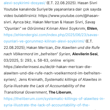
alevi-soykirimi-dosyasi/
(E.T. 22.08.2025). Hasan Sivri
Youtube kanalında Suriye’de yaşananlara dair çok sayıda
video bulabilirsiniz: https://www.youtube.com/@hasan-
sivri. Ayrıca bkz. Hakan Mertcan & Hasan Sivri,
Savaş
“Oyunları” ve Görünmez Kılınan Alevi Soykırımı
,
Ehlen
,
https://ehlendergisi.com/index.php/2025/06/23/savas-
oyunlari-ve-gorunmez-kilinan-alevi-soykirimi/
(E.T.
22.08.2025); Hakan Mertcan,
Die Alawiten und die Rufe
nach Völkermord im „befreiten“ Syrien,
Alevilerin Sesi
,
03/2025, S: 293, s. 58-63, online erişim:
https://alevilerinsesi.eu/de/dr-hakan-mertcan-die-
alawiten-und-die-rufe-nach-voelkermord-im-befreiten-
syrien/; Jens Kreinath,
Systematic killings of Alawites in
Syria illustrate the Lack of Accountability of the
Transitional Government
,
The Liberum
,
https://theliberum.com/systematic-killings-of-alawites-in-
syria-illustrate-the-lack-of-accountability-of-the-