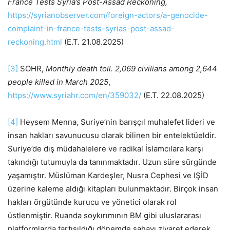
France Tests Syria’s Post-Assad Reckoning,
https://syrianobserver.com/foreign-actors/a-genocide-
complaint-in-france-tests-syrias-post-assad-
reckoning.html
(E.T. 21.08.2025)
[3]
SOHR,
Monthly death toll. 2,069 civilians among 2,644
people killed in March 2025
,
https://www.syriahr.com/en/359032/
(E.T. 22.08.2025)
[4]
Heysem Menna, Suriye’nin barışçıl muhalefet lideri ve
insan hakları savunucusu olarak bilinen bir entelektüeldir.
Suriye’de dış müdahalelere ve radikal İslamcılara karşı
takındığı tutumuyla da tanınmaktadır. Uzun süre sürgünde
yaşamıştır. Müslüman Kardeşler, Nusra Cephesi ve IŞİD
üzerine kaleme aldığı kitapları bulunmaktadır. Birçok insan
hakları örgütünde kurucu ve yönetici olarak rol
üstlenmiştir. Ruanda soykırımının BM gibi uluslararası
platformlarda tartışıldığı dönemde sahayı ziyaret ederek