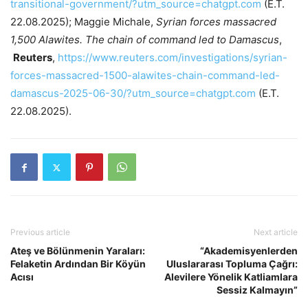
transitional-government/?utm_source=chatgpt.com
(E.T.
22.08.2025); Maggie Michale,
Syrian forces massacred
1,500 Alawites. The chain of command led to Damascus
,
Reuters
,
https://www.reuters.com/investigations/syrian-
forces-massacred-1500-alawites-chain-command-led-
damascus-2025-06-30/?utm_source=chatgpt.com
(E.T.
22.08.2025).
Previous article
Next article
Ateş ve Bölünmenin Yaraları:
“Akademisyenlerden
Felaketin Ardından Bir Köyün
Uluslararası Topluma Çağrı:
Acısı
Alevilere Yönelik Katliamlara
Sessiz Kalmayın”