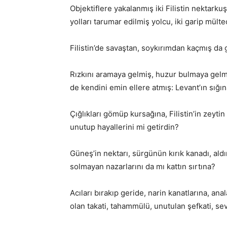
Objektiflere yakalanmış iki Filistin nektarku
yolları tarumar edilmiş yolcu, iki garip mülteci
Filistin’de savaştan, soykırımdan kaçmış d
Rızkını aramaya gelmiş, huzur bulmaya gelm
de kendini emin ellere atmış: Levant’ın sığın
Çığlıkları gömüp kursağına, Filistin’in zeytin
unutup hayallerini mi getirdin?
Güneş’in nektarı, sürgünün kırık kanadı, aldır
solmayan nazarlarını da mı kattın sırtına?
Acıları bırakıp geride, narin kanatlarına, ana
olan takati, tahammülü, unutulan şefkati, se