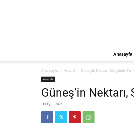
Anasayfa
Ana Sayfa
Anadili
Güneş’in Nektarı, Sürgünün Kırı
Anadili
Güneş’in Nektarı,
14 Eylül 2025