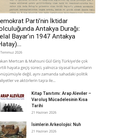
emokrat Parti’nin İktidar
olculuğunda Antakya Durağı:
elal Bayar’ın 1947 Antakya
Hatay)...
 Temmuz 2026
kan Mertcan & Mahsuni Gül Giriş Türkiye’de çok
rtili hayata geçiş süreci, yalnızca siyasal kurumların
nüşümüyle değil, aynı zamanda sahadaki politik
aliyetler ve aktörlerin taşra ile...
Kitap Tanıtımı: Arap Aleviler –
Varoluş Mücadelesinin Kısa
Tarihi
21 Haziran 2026
İsimlerin Arkeolojisi: Nuh
21 Haziran 2026