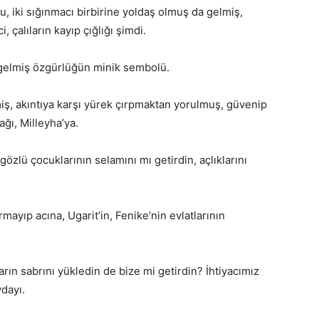
şu, iki sığınmacı birbirine yoldaş olmuş da gelmiş,
, çalıların kayıp çığlığı şimdi.
a gelmiş özgürlüğün minik sembolü.
iş, akıntıya karşı yürek çırpmaktan yorulmuş, güvenip
ağı, Milleyha’ya.
 gözlü çocuklarının selamını mı getirdin, açlıklarını
mayıp acına, Ugarit’in, Fenike’nin evlatlarının
ların sabrını yükledin de bize mi getirdin? İhtiyacımız
vdayı.