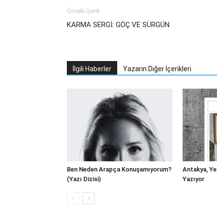
Önceki İçerik
KARMA SERGİ: GÖÇ VE SÜRGÜN
İlgili Haberler
Yazarın Diğer İçerikleri
Ben Neden Arapça Konuşamıyorum?
Antakya, Yer
(Yazı Dizisi)
Yazıyor