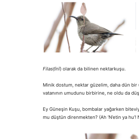
Filasṭīnī
) olarak da bilinen nektarkuşu.
Minik dostum, nektar güzelim, daha dün bir u
vatanının umudunu birbirine, ne oldu da düş
Ey Güneşin Kuşu, bombalar yağarken biteviy
mu düştün direnmekten? (Ah ‘N’etin ya hu’!