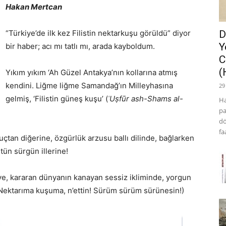
Hakan Mertcan
“Türkiye’de ilk kez Filistin nektarkuşu görüldü” diyor
D
Y
bir haber; acı mı tatlı mı, arada kayboldum.
C
(
Yıkım yıkım ‘Ah Güzel Antakya’nın kollarına atmış
kendini. Liğme liğme Samandağ’ın Milleyhasına
29
gelmiş, ‘Filistin güneş kuşu’ (
ʿUṣfūr ash-Shams al-
Ha
pa
dö
fa
çtan diğerine, özgürlük arzusu ballı dilinde, bağlarken
tün sürgün illerine!
e, kararan dünyanın kanayan sessiz ikliminde, yorgun
 Nektarıma kuşuma, n’ettin! Sürüm sürüm sürünesin!)