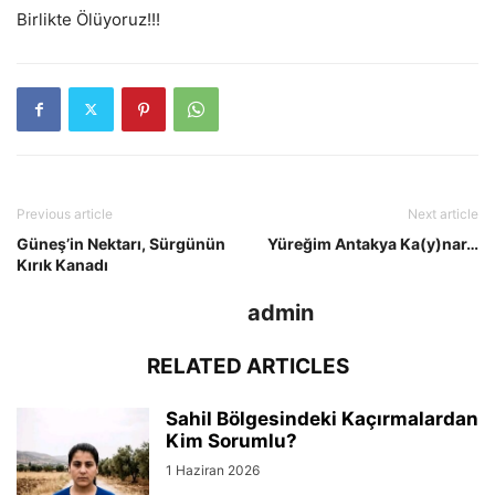
Birlikte Ölüyoruz!!!
Previous article
Next article
Güneş’in Nektarı, Sürgünün
Yüreğim Antakya Ka(y)nar…
Kırık Kanadı
admin
RELATED ARTICLES
Sahil Bölgesindeki Kaçırmalardan
Kim Sorumlu?
1 Haziran 2026