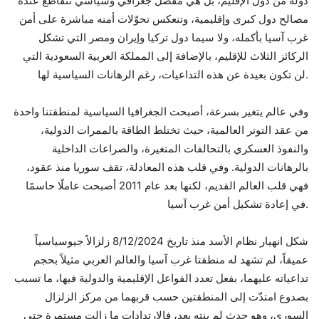
دولة من دول الإقليم، بل هي مفصل جغرافي وسياسي تتقاطع عنده
مصالح دول كبرى وإقليمية، وتنعكس تحوّلات أمنه مباشرة على أمن
غرب آسيا بأكمله، ولا سيما دول تركيا وإيران ومصر التي تشكل
الركائز الثلاث للإقليم، بالإضافة إلى المملكة العربية السعودية التي
لن تكون بعيدة عن هذه التداعيات، رغم الرهانات السياسية لها.
وفي عالم يتغير بسرعة، أصبحت الجغرافيا السياسية لمنطقتنا واحدة
من عقد التوتر العالمية، حيث تختلط الطاقة بالممرات الدولية،
والنفوذ العسكري بالتحالفات المتغيرة، والصراعات الداخلية
بالرهانات الدولية. وفي قلب هذه المعادلة، تقف سوريا منذ عقود،
فهي قلب العالم القديم، لكنها بعد عام 2011 أصبحت عاملًا حاسمًا
في إعادة تشكيل أمن غرب آسيا.
شكل انهيار نظام الأسد منذ تاريخ 8/12/2024 زلزالاً جيوسياسياً
عميقاً، لم تشهد له منطقتا غرب آسيا والعالم العربي مثيلاً بحجم
تداعياته عليهما، بفعل تعدد الفواعل الإقليمية والدولية فيها، ما تسبب
بصدوع امتدّت إلى المنطقتين حسب قربهما من مركز الزلزال
السوري، وهو حدث لم ينته بعد، فالارتدادات ما زالت مستمرة حتى