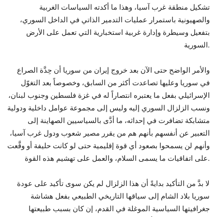
تشكيل منطقة غرب آسيا، وهذا ما أكدته السياسات الغربية
والصهيونية باستمرار عمليات التدمير الذاتي في الداخل السوري،
بتفعيل وسيطرة وإدارة غربية استخبارية التي تعمل على الأرض
السورية.
والأمر الواضح حتى الآن بعد خروج إيران من سوريا أن حِدَّة الصراع
في سوريا وعليها تصاعدت أكثر من السابق، وخصوصاً بعد التغوّل
الإسرائيلي بفعل ما يعتبره انتصاراً له في غزة فلسطين وجنوب لبنان،
ونسب الزلزال السوري إليه وليس إلى مجموعة عوامل داخلية ودولية
متشابكة تضافرت في إحداثه، ما أدَّى بالسياسيين الصهاينة إلى
التعبير عن أنفسهم بأنهم هم من يقرر مصير شعوب ودول غرب آسيا،
وأنهم لن يسمحوا بصعود أي قوة إقليمية حتى لو كانت حليفة أو وقَّعت
على اتفاقيات ما يسمى السلام، والعمل على تهشيم هذه القوة.
لا بدَّ من التأكيد بدايةً أن هذا الزلزال لم يكن سوى تأكيد على عودة
سوريا بلاد الشام إلى سياقها التاريخي الطبيعي بفعل هشاشة
جغرافيتها السياسية الموغلة في القدم، إن كان بسبب طبيعتها