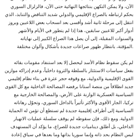
الآن، ولا يمكن التكهن بنتائجها النهائية حتى الآن، فالزلزال السوري
بحكم ارتباطه بالصراع الإقليمي والدولي شديد التناقض والتنابذ، الذي
انتقل إلى مرحلة ثانية أشد وأقسى بعد انسحاب بعض اللاعبين وبروز
أدوار أكبر للاعبين سابقين، هذا إذا لم يتطور في الأيام والأشهر
والسنوات المقبلة، إلى أن يصل هذا الصراع الكبير إلى نهاياته
المؤقتة، بانتظار ظهور صراعات جديدة بأشكال وألوان مختلفة.
لم يكن سقوط نظام الأسد ليحصل إلا بعد استنفاد مقومات بقائه
بفعل سياسات الاستئثار بالسلطة والثروة داخلياً، وعدم إدراكه موازين
القوى الإقليمية والدولية، مع وقوفه حجر عثرة في بناء نظام إقليمي
جديد انطلاقاً من منصة أستانا برفضه المصالحة الداخلية مع كل القوى
السياسية العسكرية الوازنة على الأرض، والمصالحة الخارجية مع
تركيا، الجار الأقوى والأكثر تأثيراً بالداخل السوري، وتحوّل رهاناته
السياسية إلى أطراف إقليمية جديدة لم تستطع أن تؤمن له الحماية
الدولية. ومع ذلك، فإن سقوطه لم يوقف سلسلة عمليات الانهيار
الداخلي، بل أطلق ديناميات جديدة للصراع، ما يؤكد أن المستهدف
ليس النظام بحد ذاته وإنما سوريا بذاتها وما بعدها في سياق إعادة