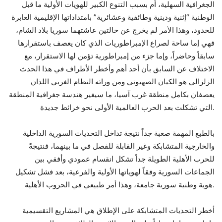
الجغرافية السهلية، أم بسبب التنوع الكبير للهويات الأولية ما قبل
الوطنية “إثنية ودينية وطائفية وعشائرية” بامتداداتها الإقليمية العابرة
للحدود، وهذا الأمر لم يخرج عن حالتين عاشتهما سوريا بلاد الشام،
فهي إما ساحة لصراع الإمبراطوريات الذي كان يعصف باستقرارها
سابقاً وحاضراً، وإما جزء من إمبراطورية تؤمن لها الاستقرار، مع
الاختلاف عن السابق بأن أحد أهم وأخطر الأطراف في هذا الحدث
الزلزالي هو الكيان الصهيوني ومن ورائه النظام الغربي اللذان
يعصفان بكامل منطقة غرب آسيا، ما سيغير هندسة جغرافية المنطقة
التي تشكلت بعد الحرب العالمية الأولى نحو خرائط جديدة.
بالطبع المهمة صعبة جداً نتيجة تداخل التحديات السورية الداخلية
والخارجية المتشابكة وغير القابلة للفصل في ما بينهما، فنتيجةً
للحرب الأهلية الطويلة جداً تشكل انقسام عمودي وأفقي بين
الجماعات السورية وفقاً لهوياتها الأولية والفرعية، بعد فشل تشكيل
هوية وطنية سورية جامعة، وهذا أمر طبيعي في الحروب الأهلية.
أخطر التحديات المتشابكة على الإطلاق هي المشاريع التقسيمية