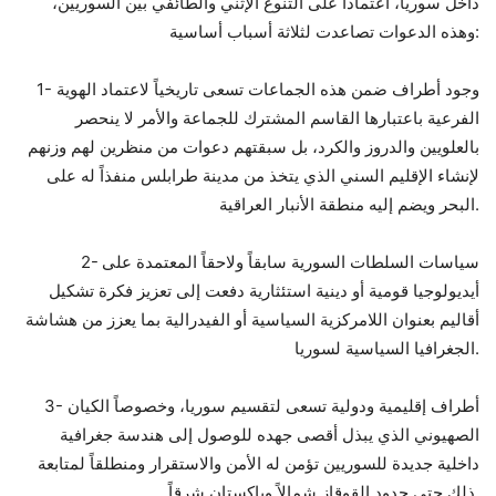
داخل سوريا، اعتماداً على التنوع الإثني والطائفي بين السوريين،
وهذه الدعوات تصاعدت لثلاثة أسباب أساسية:
1- وجود أطراف ضمن هذه الجماعات تسعى تاريخياً لاعتماد الهوية
الفرعية باعتبارها القاسم المشترك للجماعة والأمر لا ينحصر
بالعلويين والدروز والكرد، بل سبقتهم دعوات من منظرين لهم وزنهم
لإنشاء الإقليم السني الذي يتخذ من مدينة طرابلس منفذاً له على
البحر ويضم إليه منطقة الأنبار العراقية.
2- سياسات السلطات السورية سابقاً ولاحقاً المعتمدة على
أيديولوجيا قومية أو دينية استئثارية دفعت إلى تعزيز فكرة تشكيل
أقاليم بعنوان اللامركزية السياسية أو الفيدرالية بما يعزز من هشاشة
الجغرافيا السياسية لسوريا.
3- أطراف إقليمية ودولية تسعى لتقسيم سوريا، وخصوصاً الكيان
الصهيوني الذي يبذل أقصى جهده للوصول إلى هندسة جغرافية
داخلية جديدة للسوريين تؤمن له الأمن والاستقرار ومنطلقاً لمتابعة
ذلك حتى حدود القوقاز شمالاً وباكستان شرقاً.