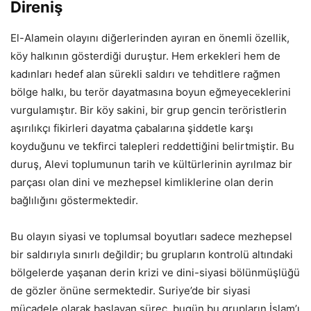
Direniş
El-Alamein olayını diğerlerinden ayıran en önemli özellik,
köy halkının gösterdiği duruştur. Hem erkekleri hem de
kadınları hedef alan sürekli saldırı ve tehditlere rağmen
bölge halkı, bu terör dayatmasına boyun eğmeyeceklerini
vurgulamıştır. Bir köy sakini, bir grup gencin teröristlerin
aşırılıkçı fikirleri dayatma çabalarına şiddetle karşı
koyduğunu ve tekfirci talepleri reddettiğini belirtmiştir. Bu
duruş, Alevi toplumunun tarih ve kültürlerinin ayrılmaz bir
parçası olan dini ve mezhepsel kimliklerine olan derin
bağlılığını göstermektedir.
Bu olayın siyasi ve toplumsal boyutları sadece mezhepsel
bir saldırıyla sınırlı değildir; bu grupların kontrolü altındaki
bölgelerde yaşanan derin krizi ve dini-siyasi bölünmüşlüğü
de gözler önüne sermektedir. Suriye’de bir siyasi
mücadele olarak başlayan süreç, bugün bu grupların İslam’ı