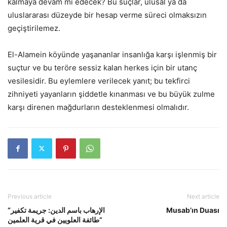
kalmaya devam mı edecek? Bu suçlar, ulusal ya da
uluslararası düzeyde bir hesap verme süreci olmaksızın
geçiştirilemez.
El-Alamein köyünde yaşananlar insanlığa karşı işlenmiş bir
suçtur ve bu teröre sessiz kalan herkes için bir utanç
vesilesidir. Bu eylemlere verilecek yanıt; bu tekfirci
zihniyeti yayanların şiddetle kınanması ve bu büyük zulme
karşı direnen mağdurların desteklenmesi olmalıdır.
Previous article
Next article
“الإرهاب باسم الدين: جريمة تكفير
Musab’ın Duası
طائفة العلويين في قرية العلمين”