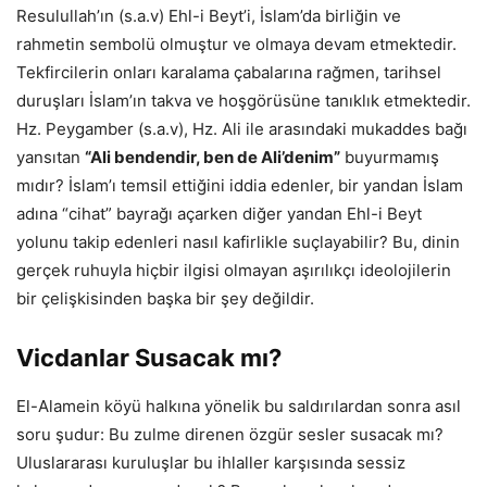
Resulullah’ın (s.a.v) Ehl-i Beyt’i, İslam’da birliğin ve
rahmetin sembolü olmuştur ve olmaya devam etmektedir.
Tekfircilerin onları karalama çabalarına rağmen, tarihsel
duruşları İslam’ın takva ve hoşgörüsüne tanıklık etmektedir.
Hz. Peygamber (s.a.v), Hz. Ali ile arasındaki mukaddes bağı
yansıtan
“Ali bendendir, ben de Ali’denim”
buyurmamış
mıdır? İslam’ı temsil ettiğini iddia edenler, bir yandan İslam
adına “cihat” bayrağı açarken diğer yandan Ehl-i Beyt
yolunu takip edenleri nasıl kafirlikle suçlayabilir? Bu, dinin
gerçek ruhuyla hiçbir ilgisi olmayan aşırılıkçı ideolojilerin
bir çelişkisinden başka bir şey değildir.
Vicdanlar Susacak mı?
El-Alamein köyü halkına yönelik bu saldırılardan sonra asıl
soru şudur: Bu zulme direnen özgür sesler susacak mı?
Uluslararası kuruluşlar bu ihlaller karşısında sessiz