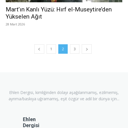
Mart’ın Kanlı Yüzü: Hırf el-Museytire’den
Yükselen Ağıt
28 Mart 2026
1
2
3
Ehlen Dergisi, kimliğinden dolayı aşağılanmamış, ezilmemiş,
ayrıma/baskıya uğramamış, eşit özgür ve adil bir dünya için...
Ehlen
Dergisi