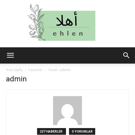
ehlen
Ana Sayfa
Yazarlar
Yazar: admin
admin
227 HABERLER
0 YORUMLAR