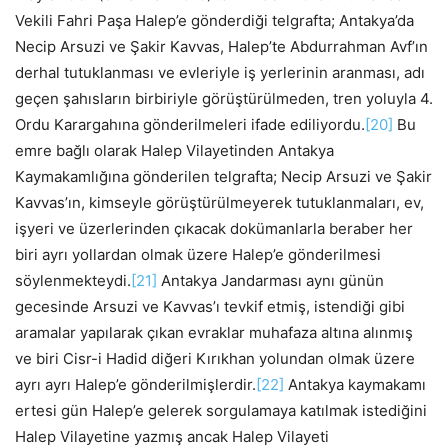
Vekili Fahri Paşa Halep’e gönderdiği telgrafta; Antakya’da
Necip Arsuzi ve Şakir Kavvas, Halep’te Abdurrahman Avf’ın
derhal tutuklanması ve evleriyle iş yerlerinin aranması, adı
geçen şahısların birbiriyle görüştürülmeden, tren yoluyla 4.
Ordu Karargahına gönderilmeleri ifade ediliyordu.
[20]
Bu
emre bağlı olarak Halep Vilayetinden Antakya
Kaymakamlığına gönderilen telgrafta; Necip Arsuzi ve Şakir
Kavvas’ın, kimseyle görüştürülmeyerek tutuklanmaları, ev,
işyeri ve üzerlerinden çıkacak dokümanlarla beraber her
biri ayrı yollardan olmak üzere Halep’e gönderilmesi
söylenmekteydi.
[21]
Antakya Jandarması aynı günün
gecesinde Arsuzi ve Kavvas’ı tevkif etmiş, istendiği gibi
aramalar yapılarak çıkan evraklar muhafaza altına alınmış
ve biri Cisr-i Hadid diğeri Kırıkhan yolundan olmak üzere
ayrı ayrı Halep’e gönderilmişlerdir.
[22]
Antakya kaymakamı
ertesi gün Halep’e gelerek sorgulamaya katılmak istediğini
Halep Vilayetine yazmış ancak Halep Vilayeti