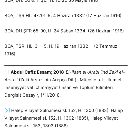
BOA, DH. EUM. 1. Şb., H. 12-22 30 Mayıs 1918
BOA, TŞR.HL. 4-201, R. 4 Haziran 1332 (17 Haziran 1916)
BOA, DH.ŞFR 65-90, H. 24 Şaban 1334 (26 Haziran 1916)
BOA, TŞR. HL. 3-115, H. 19 Haziran 1332 (2 Temmuz
1916)
[1]
Abdul Cafiz Essam; 2018
El-lisan el-Arabi ‘Ind Zeki el-
Arsuzi
(Zeki Arsuzi’nin Arapça Dili) Mücellet el-‘Ulum el-
İnseniyyet vel İctima’iyyet (İnsan ve Toplum Bilimleri
Dergisi) Cezayir, 1/11/2018.
[2]
Halep Vilayet Salnamesi sf. 152, H. 1300 (1883), Halep
Vilayet Salnamesi sf. 152, H. 1302 (1885), Halep Vilayet
Salnamesi sf. 153, 1303 (1886).