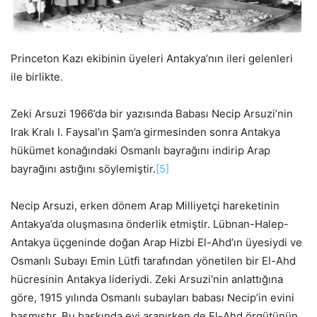
Princeton Kazı ekibinin üyeleri Antakya’nın ileri gelenleri
ile birlikte.
Zeki Arsuzi 1966’da bir yazısında Babası Necip Arsuzi’nin
Irak Kralı I. Faysal’ın Şam’a girmesinden sonra Antakya
hükümet konağındaki Osmanlı bayrağını indirip Arap
bayrağını astığını söylemiştir.
[5]
Necip Arsuzi, erken dönem Arap Milliyetçi hareketinin
Antakya’da oluşmasına önderlik etmiştir. Lübnan-Halep-
Antakya üçgeninde doğan Arap Hizbi El-Ahd’ın üyesiydi ve
Osmanlı Subayı Emin Lütfi tarafından yönetilen bir El-Ahd
hücresinin Antakya lideriydi. Zeki Arsuzi’nin anlattığına
göre, 1915 yılında Osmanlı subayları babası Necip’in evini
basmıştır. Bu baskında evi aranırken de El-Ahd örgütünün