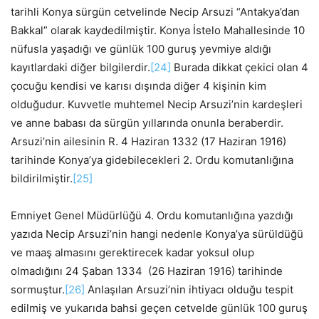
tarihli Konya sürgün cetvelinde Necip Arsuzi “Antakya’dan
Bakkal” olarak kaydedilmiştir. Konya İstelo Mahallesinde 10
nüfusla yaşadığı ve günlük 100 guruş yevmiye aldığı
kayıtlardaki diğer bilgilerdir.
[24]
Burada dikkat çekici olan 4
çocuğu kendisi ve karısı dışında diğer 4 kişinin kim
olduğudur. Kuvvetle muhtemel Necip Arsuzi’nin kardeşleri
ve anne babası da sürgün yıllarında onunla beraberdir.
Arsuzi’nin ailesinin R. 4 Haziran 1332 (17 Haziran 1916)
tarihinde Konya’ya gidebilecekleri 2. Ordu komutanlığına
bildirilmiştir.
[25]
Emniyet Genel Müdürlüğü 4. Ordu komutanlığına yazdığı
yazıda Necip Arsuzi’nin hangi nedenle Konya’ya sürüldüğü
ve maaş almasını gerektirecek kadar yoksul olup
olmadığını 24 Şaban 1334 (26 Haziran 1916) tarihinde
sormuştur.
[26]
Anlaşılan Arsuzi’nin ihtiyacı olduğu tespit
edilmiş ve yukarıda bahsi geçen cetvelde günlük 100 guruş