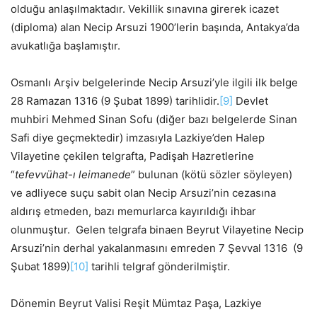
olduğu anlaşılmaktadır. Vekillik sınavına girerek icazet
(diploma) alan Necip Arsuzi 1900’lerin başında, Antakya’da
avukatlığa başlamıştır.
Osmanlı Arşiv belgelerinde Necip Arsuzi’yle ilgili ilk belge
28 Ramazan 1316 (9 Şubat 1899) tarihlidir.
[9]
Devlet
muhbiri Mehmed Sinan Sofu (diğer bazı belgelerde Sinan
Safi diye geçmektedir) imzasıyla Lazkiye’den Halep
Vilayetine çekilen telgrafta, Padişah Hazretlerine
“
tefevvühat-ı leimanede
” bulunan (kötü sözler söyleyen)
ve adliyece suçu sabit olan Necip Arsuzi’nin cezasına
aldırış etmeden, bazı memurlarca kayırıldığı ihbar
olunmuştur. Gelen telgrafa binaen Beyrut Vilayetine Necip
Arsuzi’nin derhal yakalanmasını emreden 7 Şevval 1316 (9
Şubat 1899)
[10]
tarihli telgraf gönderilmiştir.
Dönemin Beyrut Valisi Reşit Mümtaz Paşa, Lazkiye