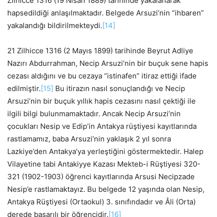
Zilhicce 1316 (19 Nisan 1889) tarihinde yakalanarak
hapsedildiği anlaşılmaktadır. Belgede Arsuzi’nin “ihbaren”
yakalandığı bildirilmekteydi.
[14]
21 Zilhicce 1316 (2 Mayıs 1899) tarihinde Beyrut Adliye
Nazırı Abdurrahman, Necip Arsuzi’nin bir buçuk sene hapis
cezası aldığını ve bu cezaya “istinafen” itiraz ettiği ifade
edilmiştir.
[15]
Bu itirazın nasıl sonuçlandığı ve Necip
Arsuzi’nin bir buçuk yıllık hapis cezasını nasıl çektiği ile
ilgili bilgi bulunmamaktadır. Ancak Necip Arsuzi’nin
çocukları Nesip ve Edip’in Antakya rüştiyesi kayıtlarında
rastlamamız, baba Arsuzi’nin yaklaşık 2 yıl sonra
Lazkiye’den Antakya’ya yerleştiğini göstermektedir. Halep
Vilayetine tabi Antakiyye Kazası Mekteb-i Rüştiyesi 320-
321 (1902-1903) öğrenci kayıtlarında Arsusi Necipzade
Nesip’e rastlamaktayız. Bu belgede 12 yaşında olan Nesip,
Antakya Rüştiyesi (Ortaokul) 3. sınıfındadır ve Âli (Orta)
derede başarılı bir öğrencidir.
[16]