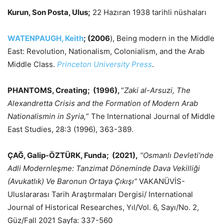
Kurun, Son Posta, Ulus;
22 Hazıran 1938 tarihli nüshaları
WATENPAUGH, Keith
; (2006
), Being modern in the Middle
East: Revolution, Nationalism, Colonialism, and the Arab
Middle Class.
Princeton University Press
.
PHANTOMS, Creating; (1996),
“
Zaki al-Arsuzi, The
Alexandretta Crisis and the Formation of Modern Arab
Nationalismin in Syria,
” The International Journal of Middle
East Studies, 28:3 (1996), 363-389.
ÇAĞ, Galip-ÖZTÜRK, Funda; (2021),
“
Osmanlı Devleti’nde
Adli Modernleşme: Tanzimat Döneminde Dava Vekilliği
(Avukatlık) Ve Baronun Ortaya Çıkışı”
VAKANÜVİS-
Uluslararası Tarih Araştırmaları Dergisi/ International
Journal of Historical Researches, Yıl/Vol. 6, Sayı/No. 2,
Güz/Fall 2021 Sayfa: 337-560