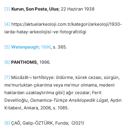
[3]
Kurun, Son Posta, Ulus
; 22 Haziran 1938
[4]
https://aktuelarkeoloji.com.tr/kategori/arkeoloji/1930-
larda-hatay-arkeolojisi-ve-fotografciligi
[5]
Watenpaugh;
1996
, s. 365.
[6]
PANTHOMS,
1996.
[7]
Mücâzât-ı terhîbiyye: öldürme, kürek cezası, sürgün,
me’murluktan çıkarılma veya me’mur olmama, medeni
haklardan uzaklaştırılma gibi] ağır cezalar; Ferit
Devellioğlu,
Osmanlıca-Türkçe Ansiklopedik Lûgat
, Aydın
Kitabevi, Ankara, 2006, s. 1085.
[8]
ÇAĞ, Galip-ÖZTÜRK, Funda; (2021)