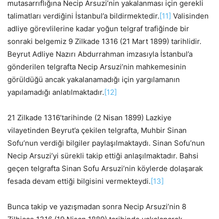
mutasarrıflığına Necip Arsuzi’nin yakalanması için gerekli
talimatları verdiğini İstanbul’a bildirmektedir.
[11]
Valisinden
adliye görevlilerine kadar yoğun telgraf trafiğinde bir
sonraki belgemiz 9 Zilkade 1316 (21 Mart 1899) tarihlidir.
Beyrut Adliye Nazırı Abdurrahman imzasıyla İstanbul’a
gönderilen telgrafta Necip Arsuzi’nin mahkemesinin
görüldüğü ancak yakalanamadığı için yargılamanın
yapılamadığı anlatılmaktadır.
[12]
21 Zilkade 1316’tarihinde (2 Nisan 1899) Lazkiye
vilayetinden Beyrut’a çekilen telgrafta, Muhbir Sinan
Sofu’nun verdiği bilgiler paylaşılmaktaydı. Sinan Sofu’nun
Necip Arsuzi’yi sürekli takip ettiği anlaşılmaktadır. Bahsi
geçen telgrafta Sinan Sofu Arsuzi’nin köylerde dolaşarak
fesada devam ettiği bilgisini vermekteydi.
[13]
Bunca takip ve yazışmadan sonra Necip Arsuzi’nin 8