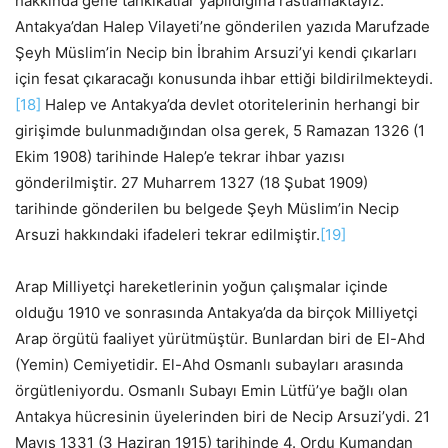
hakkında gene tahkikatlar yapıldığına rastlamaktayız.
Antakya’dan Halep Vilayeti’ne gönderilen yazıda Marufzade
Şeyh Müslim’in Necip bin İbrahim Arsuzi’yi kendi çıkarları
için fesat çıkaracağı konusunda ihbar ettiği bildirilmekteydi.
[18]
Halep ve Antakya’da devlet otoritelerinin herhangi bir
girişimde bulunmadığından olsa gerek, 5 Ramazan 1326 (1
Ekim 1908) tarihinde Halep’e tekrar ihbar yazısı
gönderilmiştir. 27 Muharrem 1327 (18 Şubat 1909)
tarihinde gönderilen bu belgede Şeyh Müslim’in Necip
Arsuzi hakkındaki ifadeleri tekrar edilmiştir.
[19]
Arap Milliyetçi hareketlerinin yoğun çalışmalar içinde
olduğu 1910 ve sonrasında Antakya’da da birçok Milliyetçi
Arap örgütü faaliyet yürütmüştür. Bunlardan biri de El-Ahd
(Yemin) Cemiyetidir. El-Ahd Osmanlı subayları arasında
örgütleniyordu. Osmanlı Subayı Emin Lütfü’ye bağlı olan
Antakya hücresinin üyelerinden biri de Necip Arsuzi’ydi. 21
Mayıs 1331 (3 Haziran 1915) tarihinde 4. Ordu Kumandan