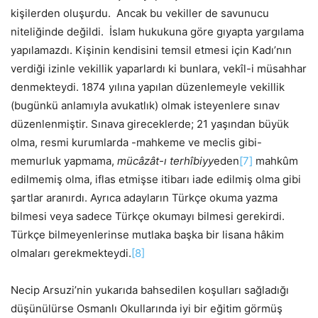
kişilerden oluşurdu. Ancak bu vekiller de savunucu
niteliğinde değildi. İslam hukukuna göre gıyapta yargılama
yapılamazdı. Kişinin kendisini temsil etmesi için Kadı’nın
verdiği izinle vekillik yaparlardı ki bunlara, vekîl-i müsahhar
denmekteydi. 1874 yılına yapılan düzenlemeyle vekillik
(bugünkü anlamıyla avukatlık) olmak isteyenlere sınav
düzenlenmiştir. Sınava gireceklerde; 21 yaşından büyük
olma, resmi kurumlarda -mahkeme ve meclis gibi-
memurluk yapmama,
mücâzât-ı terhîbiyy
eden
[7]
mahkûm
edilmemiş olma, iflas etmişse itibarı iade edilmiş olma gibi
şartlar aranırdı. Ayrıca adayların Türkçe okuma yazma
bilmesi veya sadece Türkçe okumayı bilmesi gerekirdi.
Türkçe bilmeyenlerinse mutlaka başka bir lisana hâkim
olmaları gerekmekteydi.
[8]
Necip Arsuzi’nin yukarıda bahsedilen koşulları sağladığı
düşünülürse Osmanlı Okullarında iyi bir eğitim görmüş