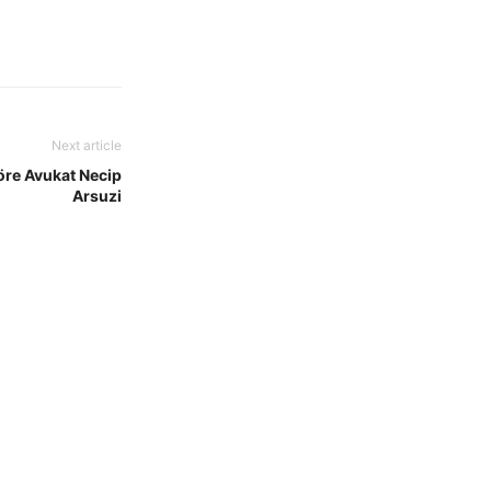
Next article
öre Avukat Necip
Arsuzi