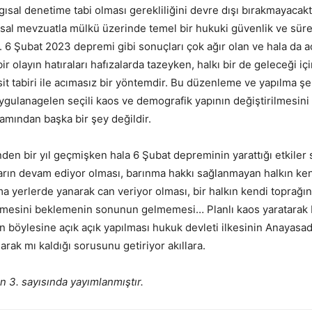
gısal denetime tabi olması gerekliliğini devre dışı bırakmayacakt
asal mevzuatla mülkü üzerinde temel bir hukuki güvenlik ve süre
. 6 Şubat 2023 depremi gibi sonuçları çok ağır olan ve hala da ac
r olayın hatıraları hafızalarda tazeyken, halkı bir de geleceği iç
it tabiri ile acımasız bir yöntemdir. Bu düzenleme ve yapılma ş
ygulanagelen seçili kaos ve demografik yapının değiştirilmesini
vamından başka bir şey değildir.
en bir yıl geçmişken hala 6 Şubat depreminin yarattığı etkiler 
ların devam ediyor olması, barınma hakkı sağlanmayan halkın ken
 yerlerde yanarak can veriyor olması, bir halkın kendi toprağı
tmesini beklemenin sonunun gelmemesi… Planlı kaos yaratarak b
ın böylesine açık açık yapılması hukuk devleti ilkesinin Anayasa
larak mı kaldığı sorusunu getiriyor akıllara.
n 3. sayısında yayımlanmıştır.