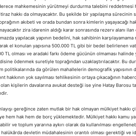
derece mahkemesinin yürütmeyi durdurma talebini reddetmesi 
 itiraz hakkı da olmayacaktır. Bu şekilde bir yapılaşma sürecinin
 toprağının akıbeti ve orada bundan sonra kimlerin yaşayacağı ha
ayacaktır zira idarenin aldığı karar sonrasında rezerv alanı ila
nmazda yapılacak yapının bedelini, hak sahibinin karşılayamama 
larak el konulan yapısına 500.000 TL gibi bir bedel belirlenen va
00 TL olması ve aradaki farkı ödeme gücünün olmaması halinde 
isine ödenmek suretiyle toprağından uzaklaştırılacaktır. Bu du
 politikalarında da görülen mahallelerin demografik yapısının 
kent hakkının yok sayılması tehlikesinin ortaya çıkacağının haberc
olan kişilerin davalarına avukat desteği ise yine Hatay Barosu t
dir.
nlayışı gereğince zaten mutlak bir hak olmayan mülkiyet hakkı çi
iye hem hak hem de borç yüklemektedir. Mülkiyet hakkı kamu ya
abilir ve toplum yararına aykırı olarak da kullanılması engelleneb
halükârda devletin müdahalesinin orantılı olması gerektiği ve i