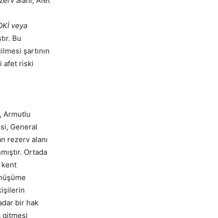
zerv alanı, Afet
OKİ veya
tır. Bu
ilmesi şartının
afet riski
, Armutlu
esi, General
n rezerv alanı
nmıştır. Ortada
 kent
dönüşüme
işilerin
adar bir hak
a gitmesi