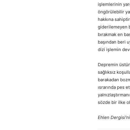
işlemlerinin yar
öngörülebilir y
hakkına sahiptir
giderilemeyen bi
bırakmak en bas
başından beri u
dizi işlemin de
Depremin üstünd
sağlıksız koşul
barakadan bozma
ısrarında pes e
yalnızlaştırman
sözde bir ilke o
Ehlen Dergisi’ni