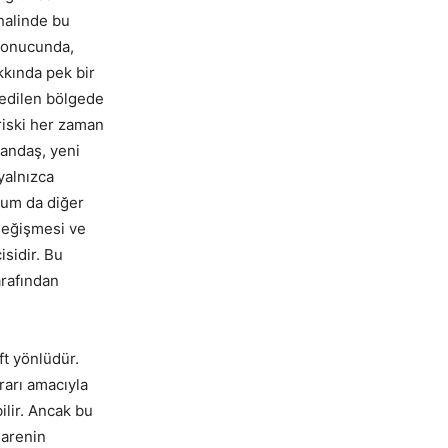
halinde bu
 sonucunda,
kkında pek bir
n edilen bölgede
riski her zaman
tandaş, yeni
yalnızca
rum da diğer
değişmesi ve
isidir. Bu
arafından
ft yönlüdür.
rarı amacıyla
ilir. Ancak bu
darenin