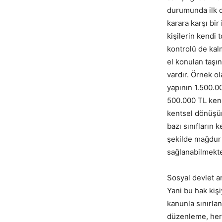
durumunda ilk 
karara karşı bir
kişilerin kendi
kontrolü de kalm
el konulan taşı
vardır. Örnek o
yapının 1.500.0
500.000 TL kend
kentsel dönüşüm
bazı sınıfların 
şekilde mağdur 
sağlanabilmekte
Sosyal devlet a
Yani bu hak kiş
kanunla sınırlan
düzenleme, her 