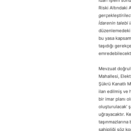
idari işlem sonu
Riski Altındaki
gerçekleştirile
İdarenin talebi 
düzenlemedeki y
bu yasa kapsamı
taşıdığı gerekçe
emredebilecekti
Mevzuat doğrult
Mahallesi, Elekt
Şükrü Kanatlı M
ilan edilmiş ve 
bir imar planı 
oluşturulacak’ 
uğrayacaktır. Ke
taşınmazlarına b
sahipliği söz ko