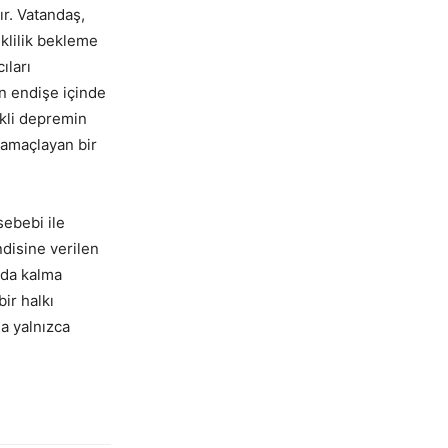
ır. Vatandaş,
klilik bekleme
ıları
in endişe içinde
ekli depremin
 amaçlayan bir
sebebi ile
disine verilen
nda kalma
ir halkı
da yalnızca