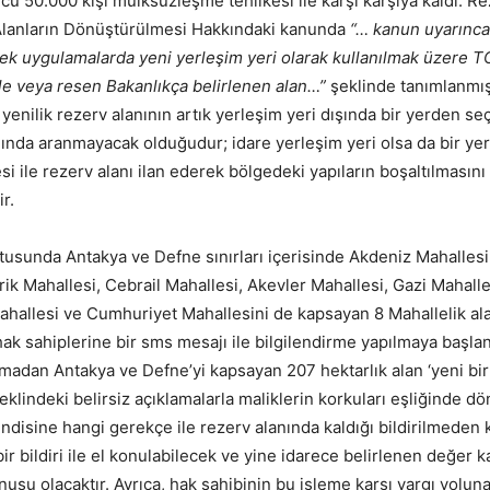
cu 50.000 kişi mülksüzleşme tehlikesi ile karşı karşıya kaldı. Re
 Alanların Dönüştürülmesi Hakkındaki kanunda
“… kanun uyarınca
cek uygulamalarda yeni yerleşim yeri olarak kullanılmak üzere T
ile veya resen Bakanlıkça belirlenen alan…”
şeklinde tanımlanmış
enilik rezerv alanının artık yerleşim yeri dışında bir yerden seç
nda aranmayacak olduğudur; idare yerleşim yeri olsa da bir yeri 
si ile rezerv alanı ilan ederek bölgedeki yapıların boşaltılmasını
r.
usunda Antakya ve Defne sınırları içerisinde Akdeniz Mahallesi
rik Mahallesi, Cebrail Mahallesi, Akevler Mahallesi, Gazi Mahall
ahallesi ve Cumhuriyet Mahallesini de kapsayan 8 Mahallelik ala
hak sahiplerine bir sms mesajı ile bilgilendirme yapılmaya başla
olmadan Antakya ve Defne’yi kapsayan 207 hektarlık alan ‘yeni bir
şeklindeki belirsiz açıklamalarla maliklerin korkuları eşliğinde 
ndisine hangi gerekçe ile rezerv alanında kaldığı bildirilmeden k
ir bildiri ile el konulabilecek ve yine idarece belirlenen değer k
nusu olacaktır. Ayrıca, hak sahibinin bu işleme karşı yargı yolun