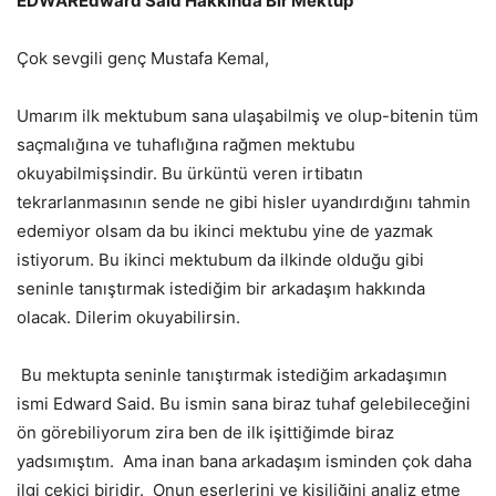
EDWAR
Edward Said Hakkında Bir Mektup
Çok sevgili genç Mustafa Kemal,
Umarım ilk mektubum sana ulaşabilmiş ve olup-bitenin tüm
saçmalığına ve tuhaflığına rağmen mektubu
okuyabilmişsindir. Bu ürküntü veren irtibatın
tekrarlanmasının sende ne gibi hisler uyandırdığını tahmin
edemiyor olsam da bu ikinci mektubu yine de yazmak
istiyorum. Bu ikinci mektubum da ilkinde olduğu gibi
seninle tanıştırmak istediğim bir arkadaşım hakkında
olacak. Dilerim okuyabilirsin.
Bu mektupta seninle tanıştırmak istediğim arkadaşımın
ismi Edward Said. Bu ismin sana biraz tuhaf gelebileceğini
ön görebiliyorum zira ben de ilk işittiğimde biraz
yadsımıştım. Ama inan bana arkadaşım isminden çok daha
ilgi çekici biridir. Onun eserlerini ve kişiliğini analiz etme