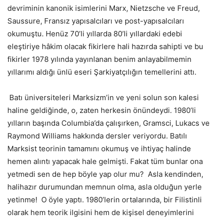
devriminin kanonik isimlerini Marx, Nietzsche ve Freud,
Saussure, Fransız yapısalcıları ve post-yapısalcıları
okumuştu. Henüz 70’li yıllarda 80’li yıllardaki edebi
eleştiriye hâkim olacak fikirlere hali hazırda sahipti ve bu
fikirler 1978 yılında yayınlanan benim anlayabilmemin
yıllarımı aldığı ünlü eseri Şarkiyatçılığın temellerini attı.
Batı üniversiteleri Marksizm’in ve yeni solun son kalesi
haline geldiğinde, o, zaten herkesin önündeydi. 1980’li
yılların başında Columbia’da çalışırken, Gramsci, Lukacs ve
Raymond Williams hakkında dersler veriyordu. Batılı
Marksist teorinin tamamını okumuş ve ihtiyaç halinde
hemen alıntı yapacak hale gelmişti. Fakat tüm bunlar ona
yetmedi sen de hep böyle yap olur mu? Asla kendinden,
halihazır durumundan memnun olma, asla olduğun yerle
yetinme! O öyle yaptı. 1980’lerin ortalarında, bir Filistinli
olarak hem teorik ilgisini hem de kişisel deneyimlerini