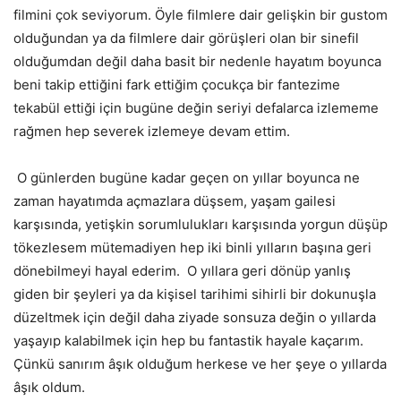
filmini çok seviyorum. Öyle filmlere dair gelişkin bir gustom
olduğundan ya da filmlere dair görüşleri olan bir sinefil
olduğumdan değil daha basit bir nedenle hayatım boyunca
beni takip ettiğini fark ettiğim çocukça bir fantezime
tekabül ettiği için bugüne değin seriyi defalarca izlememe
rağmen hep severek izlemeye devam ettim.
O günlerden bugüne kadar geçen on yıllar boyunca ne
zaman hayatımda açmazlara düşsem, yaşam gailesi
karşısında, yetişkin sorumlulukları karşısında yorgun düşüp
tökezlesem mütemadiyen hep iki binli yılların başına geri
dönebilmeyi hayal ederim. O yıllara geri dönüp yanlış
giden bir şeyleri ya da kişisel tarihimi sihirli bir dokunuşla
düzeltmek için değil daha ziyade sonsuza değin o yıllarda
yaşayıp kalabilmek için hep bu fantastik hayale kaçarım.
Çünkü sanırım âşık olduğum herkese ve her şeye o yıllarda
âşık oldum.