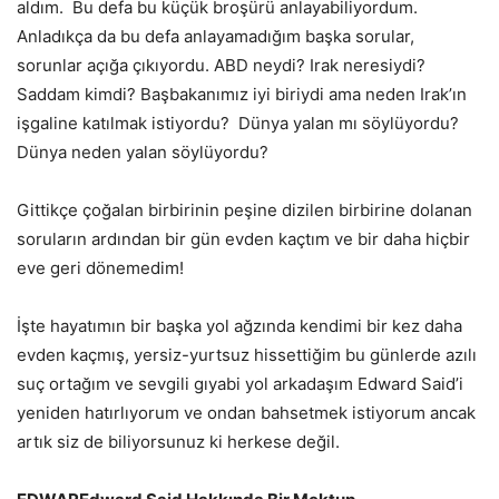
aldım. Bu defa bu küçük broşürü anlayabiliyordum.
Anladıkça da bu defa anlayamadığım başka sorular,
sorunlar açığa çıkıyordu. ABD neydi? Irak neresiydi?
Saddam kimdi? Başbakanımız iyi biriydi ama neden Irak’ın
işgaline katılmak istiyordu? Dünya yalan mı söylüyordu?
Dünya neden yalan söylüyordu?
Gittikçe çoğalan birbirinin peşine dizilen birbirine dolanan
soruların ardından bir gün evden kaçtım ve bir daha hiçbir
eve geri dönemedim!
İşte hayatımın bir başka yol ağzında kendimi bir kez daha
evden kaçmış, yersiz-yurtsuz hissettiğim bu günlerde azılı
suç ortağım ve sevgili gıyabi yol arkadaşım Edward Said’i
yeniden hatırlıyorum ve ondan bahsetmek istiyorum ancak
artık siz de biliyorsunuz ki herkese değil.