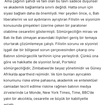
Ama çağının şahidi ve faili olan bu tavrı sadece düşünsel
ve akademik bağlamlarla sınırlı değildi. Hatta onun için
siyasi bağlam daha da önemliydi. Her şeyden önce, o, Batı
liberallerini ve sol aydınlarını ayrıştıran Filistin ve siyonizm
konusunda şimşekleri üzerine çeken bir paratoner
olabilme cesaretini göstermişti. Sömürgeciliğin mirası ve
Batı ile Batı olmayan arasındaki ilişkileri geniş bir temaya
oturtarak çözümlemeye çalıştı. Filistin sorunu ve siyonist
işgali dar bir bölgesel sorun çerçevesinden çıkarıp onu
Batının sömürgecilik tarihinin içine yerleştirdi. Çünkü ona
göre ve hakikatte de siyonist İsrail, Portekiz
sömürgeciliğidir, Zimbabwe’de beyaz yönetimidir ve Güney
Afrika’da apartheid rejimidir. Ve tüm bunları ayrıcalıklı
konumunu riske etme pahasına, akademik ve entelektüel
camiadan tecrit edilme riskine rağmen batının medya
zirvelerinde Le Monde, New York Times, Time, BBC’de
yalın bir akıcılıkla, cesaretle ve büyük bir kabiliyetle
anlattı.