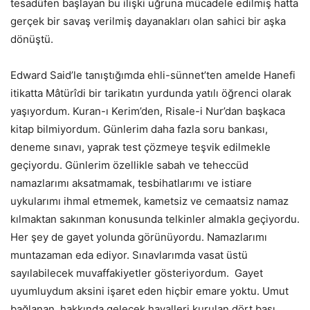
tesadüfen başlayan bu ilişki uğruna mücadele edilmiş hatta
gerçek bir savaş verilmiş dayanakları olan sahici bir aşka
dönüştü.
Edward Said’le tanıştığımda ehli-sünnet’ten amelde Hanefi
itikatta Mâtürîdi bir tarikatın yurdunda yatılı öğrenci olarak
yaşıyordum. Kuran-ı Kerim’den, Risale-i Nur’dan başkaca
kitap bilmiyordum. Günlerim daha fazla soru bankası,
deneme sınavı, yaprak test çözmeye teşvik edilmekle
geçiyordu. Günlerim özellikle sabah ve teheccüd
namazlarımı aksatmamak, tesbihatlarımı ve istiare
uykularımı ihmal etmemek, kametsiz ve cemaatsiz namaz
kılmaktan sakınman konusunda telkinler almakla geçiyordu.
Her şey de gayet yolunda görünüyordu. Namazlarımı
muntazaman eda ediyor. Sınavlarımda vasat üstü
sayılabilecek muvaffakiyetler gösteriyordum. Gayet
uyumluydum aksini işaret eden hiçbir emare yoktu. Umut
bağlanan, hakkında gelecek hayalleri kurulan dört başı