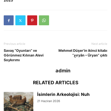
2025
Previous article
Next article
Savaş “Oyunları” ve
Mehmet Düşer’in ikinci kitabı
Görünmez Kılınan Alevi
“عıryân – Üryan” çıktı
Soykırımı
admin
RELATED ARTICLES
İsimlerin Arkeolojisi: Nuh
21 Haziran 2026