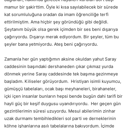
mamur bir şakirttim. Öyle ki kısa sayılabilecek bir sürede
kat sorumluluğuna oradan da imam öğrenciliğe terfi
ettirilmiştim. Ama hiçbir şey göründüğü gibi değildi.
Şeytanım büyük olsa gerek içimden bir ses beni dışarıya
çağırıyordu. Dışarıyı merak ediyordum. Bir şeyler, tüm bu
şeyler bana yetmiyordu. Ateş beni çağırıyordu.
Zamanla her gün yaptığımın aksine okuldan yahut Saray
caddesinin başındaki dershaneden çıkar çıkmaz yurda
dönmek yerine Saray caddesinde tek başıma gezinmeye
başladım. Kiliseler görüyordum. Hristiyan isimli kuyumcu,
gümüşçü tabelaları, ocak başı meyhaneleri, birahaneler,
içki içen insanlar bunların hepsi bende bugün dahi tarifi bir
hayli güç bir keşif duygusu uyandırıyordu. Her geçen gün
gezintilerimin süresi uzuyordu. Mesul abilerimin zinhar
uzak durmamı tembihledikleri sol parti ve derneklerinin
köhne işhanlarına asılı tabelalarına bakıyordum. İçimde