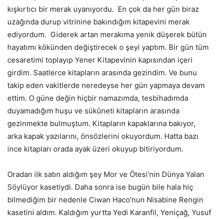
kışkırtıcı bir merak uyanıyordu. En çok da her gün biraz
uzağında durup vitrinine bakındığım kitapevini merak
ediyordum. Giderek artan merakıma yenik düşerek bütün
hayatımı kökünden değiştirecek o şeyi yaptım. Bir gün tüm
cesaretimi toplayıp Yener Kitapevinin kapısından içeri
girdim. Saatlerce kitapların arasında gezindim. Ve bunu
takip eden vakitlerde neredeyse her gün yapmaya devam
ettim. O güne değin hiçbir namazımda, tesbihadımda
duyamadığım huşu ve sükûneti kitapların arasında
gezinmekte bulmuştum. Kitapların kapaklarına bakıyor,
arka kapak yazılarını, önsözlerini okuyordum. Hatta bazı
ince kitapları orada ayak üzeri okuyup bitiriyordum.
Oradan ilk satın aldığım şey Mor ve Ötesi’nin Dünya Yalan
Söylüyor kasetiydi. Daha sonra ise bugün bile hala hiç
bilmediğim bir nedenle Ciwan Haco’nun Nisabine Rengin
kasetini aldım. Kaldığım yurtta Yedi Karanfil, Yeniçağ, Yusuf