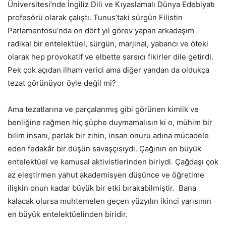
Üniversitesi’nde İngiliz Dili ve Kıyaslamalı Dünya Edebiyatı
profesörü olarak çalıştı. Tunus’taki sürgün Filistin
Parlamentosu’nda on dört yıl görev yapan arkadaşım
radikal bir entelektüel, sürgün, marjinal, yabancı ve öteki
olarak hep provokatif ve elbette sarsıcı fikirler dile getirdi.
Pek çok açıdan ilham verici ama diğer yandan da oldukça
tezat görünüyor öyle değil mi?
Ama tezatlarına ve parçalanmış gibi görünen kimlik ve
benliğine rağmen hiç şüphe duymamalısın ki o, mühim bir
bilim insanı, parlak bir zihin, insan onuru adına mücadele
eden fedakâr bir düşün savaşçısıydı. Çağının en büyük
entelektüel ve kamusal aktivistlerinden biriydi. Çağdaşı çok
az eleştirmen yahut akademisyen düşünce ve öğretime
ilişkin onun kadar büyük bir etki bırakabilmiştir. Bana
kalacak olursa muhtemelen geçen yüzyılın ikinci yarısının
en büyük entelektüelinden biridir.