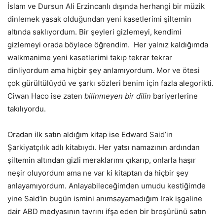
İslam ve Dursun Ali Erzincanlı dışında herhangi bir müzik
dinlemek yasak olduğundan yeni kasetlerimi şiltemin
altında saklıyordum. Bir şeyleri gizlemeyi, kendimi
gizlemeyi orada böylece öğrendim. Her yalnız kaldığımda
walkmanime yeni kasetlerimi takıp tekrar tekrar
dinliyordum ama hiçbir şey anlamıyordum. Mor ve ötesi
çok gürültülüydü ve şarkı sözleri benim için fazla alegorikti.
Ciwan Haco ise zaten
bilinmeyen bir dilin
bariyerlerine
takılıyordu.
Oradan ilk satın aldığım kitap ise Edward Said’in
Şarkiyatçılık adlı kitabıydı. Her yatsı namazının ardından
şiltemin altından gizli meraklarımı çıkarıp, onlarla haşır
neşir oluyordum ama ne var ki kitaptan da hiçbir şey
anlayamıyordum. Anlayabileceğimden umudu kestiğimde
yine Said’in bugün ismini anımsayamadığım Irak işgaline
dair ABD medyasının tavrını ifşa eden bir broşürünü satın