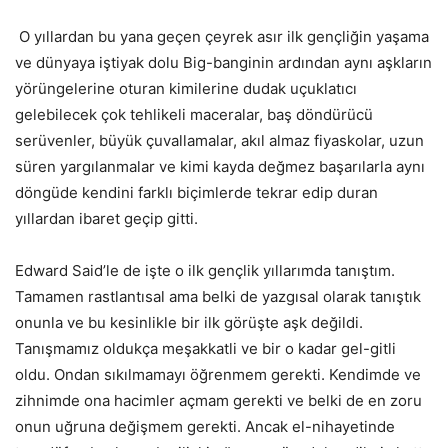
O yıllardan bu yana geçen çeyrek asır ilk gençliğin yaşama
ve dünyaya iştiyak dolu Big-banginin ardından aynı aşkların
yörüngelerine oturan kimilerine dudak uçuklatıcı
gelebilecek çok tehlikeli maceralar, baş döndürücü
serüvenler, büyük çuvallamalar, akıl almaz fiyaskolar, uzun
süren yargılanmalar ve kimi kayda değmez başarılarla aynı
döngüde kendini farklı biçimlerde tekrar edip duran
yıllardan ibaret geçip gitti.
Edward Said’le de işte o ilk gençlik yıllarımda tanıştım.
Tamamen rastlantısal ama belki de yazgısal olarak tanıştık
onunla ve bu kesinlikle bir ilk görüşte aşk değildi.
Tanışmamız oldukça meşakkatli ve bir o kadar gel-gitli
oldu. Ondan sıkılmamayı öğrenmem gerekti. Kendimde ve
zihnimde ona hacimler açmam gerekti ve belki de en zoru
onun uğruna değişmem gerekti. Ancak el-nihayetinde