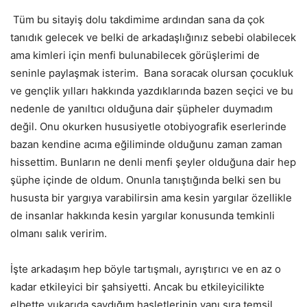
Tüm bu sitayiş dolu takdimime ardından sana da çok
tanıdık gelecek ve belki de arkadaşlığınız sebebi olabilecek
ama kimleri için menfi bulunabilecek görüşlerimi de
seninle paylaşmak isterim. Bana soracak olursan çocukluk
ve gençlik yılları hakkında yazdıklarında bazen seçici ve bu
nedenle de yanıltıcı olduğuna dair şüpheler duymadım
değil. Onu okurken hususiyetle otobiyografik eserlerinde
bazan kendine acıma eğiliminde olduğunu zaman zaman
hissettim. Bunların ne denli menfi şeyler olduğuna dair hep
şüphe içinde de oldum. Onunla tanıştığında belki sen bu
hususta bir yargıya varabilirsin ama kesin yargılar özellikle
de insanlar hakkında kesin yargılar konusunda temkinli
olmanı salık veririm.
İşte arkadaşım hep böyle tartışmalı, ayrıştırıcı ve en az o
kadar etkileyici bir şahsiyetti. Ancak bu etkileyicilikte
elbette yukarıda saydığım hasletlerinin yanı sıra temsil