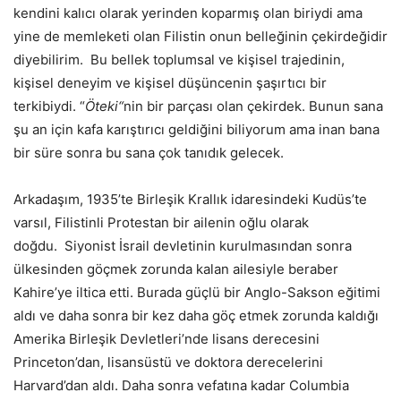
kendini kalıcı olarak yerinden koparmış olan biriydi ama
yine de memleketi olan Filistin onun belleğinin çekirdeğidir
diyebilirim. Bu bellek toplumsal ve kişisel trajedinin,
kişisel deneyim ve kişisel düşüncenin şaşırtıcı bir
terkibiydi. “
Öteki“
nin bir parçası olan çekirdek. Bunun sana
şu an için kafa karıştırıcı geldiğini biliyorum ama inan bana
bir süre sonra bu sana çok tanıdık gelecek.
Arkadaşım, 1935’te Birleşik Krallık idaresindeki Kudüs’te
varsıl, Filistinli Protestan bir ailenin oğlu olarak
doğdu. Siyonist İsrail devletinin kurulmasından sonra
ülkesinden göçmek zorunda kalan ailesiyle beraber
Kahire’ye iltica etti. Burada güçlü bir Anglo-Sakson eğitimi
aldı ve daha sonra bir kez daha göç etmek zorunda kaldığı
Amerika Birleşik Devletleri’nde lisans derecesini
Princeton’dan, lisansüstü ve doktora derecelerini
Harvard’dan aldı. Daha sonra vefatına kadar Columbia