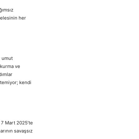
ğımsız
elesinin her
r umut
i kurma ve
dımlar
stemiyor; kendi
 7 Mart 2025’te
larının savaşsız