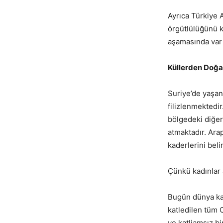
Ayrıca Türkiye 
örgütlülüğünü k
aşamasında var 
Küllerden Doğa
Suriye’de yaşan
filizlenmektedir
bölgedeki diğer
atmaktadır. Arap
kaderlerini bel
Çünkü kadınlar a
Bugün dünya kad
katledilen tüm C
ve katliamsız b