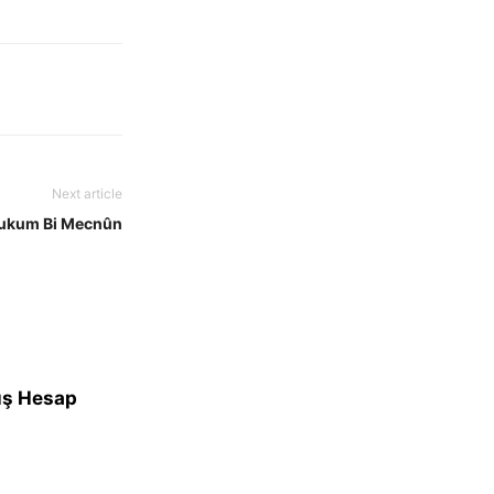
Next article
bukum Bi Mecnûn
ış Hesap