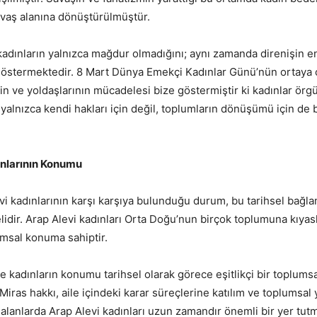
vaş alanına dönüştürülmüştür.
, kadınların yalnızca mağdur olmadığını; aynı zamanda direnişin 
 göstermektedir. 8 Mart Dünya Emekçi Kadınlar Günü’nün ortaya 
in ve yoldaşlarının mücadelesi bize göstermiştir ki kadınlar örgü
 yalnızca kendi hakları için değil, toplumların dönüşümü için de be
ınlarının Konumu
i kadınlarının karşı karşıya bulunduğu durum, bu tarihsel bağla
lidir. Arap Alevi kadınları Orta Doğu’nun birçok toplumuna kıya
umsal konuma sahiptir.
e kadınların konumu tarihsel olarak görece eşitlikçi bir toplumsa
Miras hakkı, aile içindeki karar süreçlerine katılım ve toplumsa
 alanlarda Arap Alevi kadınları uzun zamandır önemli bir yer tut