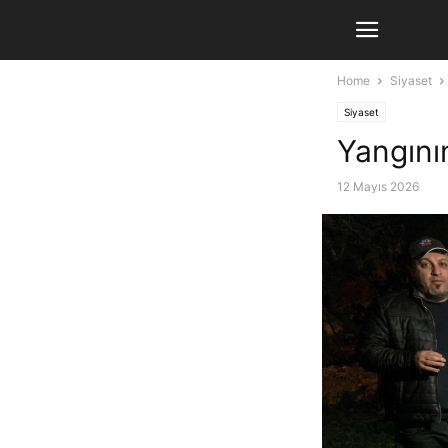
Home
Siyaset
Siyaset
Yangını
12 Mayıs 2026