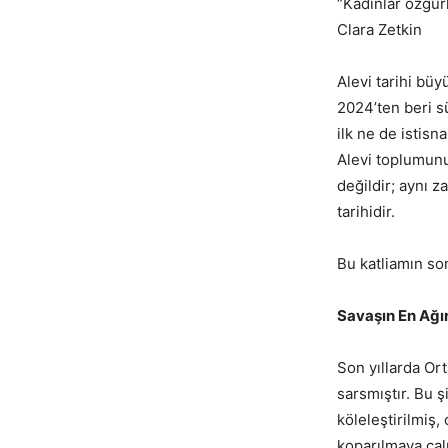
“Kadınlar özgü
Clara Zetkin
Alevi tarihi büy
2024’ten beri s
ilk ne de istisn
Alevi toplumunun
değildir; aynı 
tarihidir.
Bu katliamın so
Savaşın En Ağı
Son yıllarda Or
sarsmıştır. Bu ş
köleleştirilmiş,
koparılmaya çal