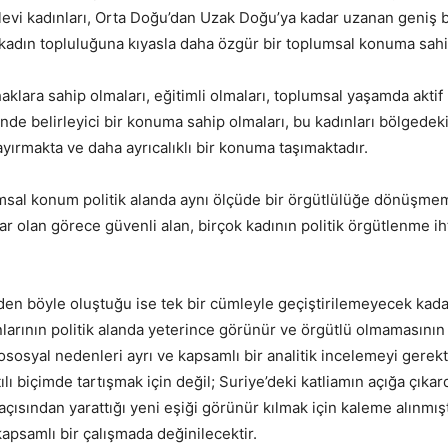
evi kadınları, Orta Doğu’dan Uzak Doğu’ya kadar uzanan geniş b
kadın topluluğuna kıyasla daha özgür bir toplumsal konuma sahip
klara sahip olmaları, eğitimli olmaları, toplumsal yaşamda aktif
çinde belirleyici bir konuma sahip olmaları, bu kadınları bölgedek
yırmakta ve daha ayrıcalıklı bir konuma taşımaktadır.
sal konum politik alanda aynı ölçüde bir örgütlülüğe dönüşmem
ar olan görece güvenli alan, birçok kadının politik örgütlenme iht
en böyle oluştuğu ise tek bir cümleyle geçiştirilemeyecek kada
larının politik alanda yeterince görünür ve örgütlü olmamasının 
ososyal nedenleri ayrı ve kapsamlı bir analitik incelemeyi gerekti
ılı biçimde tartışmak için değil; Suriye’deki katliamın açığa çıkard
açısından yarattığı yeni eşiği görünür kılmak için kaleme alınmış
kapsamlı bir çalışmada değinilecektir.