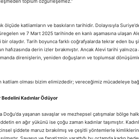
rleşmeden toplum özgürleşemez.”
ük ölçüde katliamların ve baskıların tarihidir. Dolayısıyla Suriye’d
üregelen ve 7 Mart 2025 tarihinde en kanlı aşamasına ulaşan Ale
ai bir olaydır. Tarih boyunca farklı coğrafyalarda tekrar eden bu 
 hafızasında derin izler bırakmıştır. Ancak Alevi tarihi yalnızca a
zamanda direnişlerin, yeniden doğuşların ve toplumsal dönüşüml
n katliam olması bizim elimizdedir; vereceğimiz mücadeleye bağl
r Bedelini Kadınlar Ödüyor
ta Doğu’da yaşanan savaşlar ve mezhepsel çatışmalar bölge halk
iddetin en ağır yükünü ise çoğu zaman kadınlar taşımıştır. Kadınl
 cinsel şiddete maruz bırakılmış ve çeşitli yöntemlerle kimlikleri
ışılmıştır. Savaşın ve fanatizmin yarattığı bu ortamda kadın be