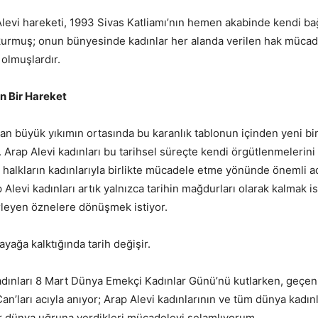
Alevi hareketi, 1993 Sivas Katliamı’nın hemen akabinde kendi ba
urmuş; onun bünyesinde kadınlar her alanda verilen hak mücad
olmuşlardır.
n Bir Hareket
an büyük yıkımın ortasında bu karanlık tablonun içinden yeni bi
. Arap Alevi kadınları bu tarihsel süreçte kendi örgütlenmelerin
 halkların kadınlarıyla birlikte mücadele etme yönünde önemli a
 Alevi kadınları artık yalnızca tarihin mağdurları olarak kalmak i
irleyen öznelere dönüşmek istiyor.
yağa kalktığında tarih değişir.
ınları 8 Mart Dünya Emekçi Kadınlar Günü’nü kutlarken, geçen
an’ları acıyla anıyor; Arap Alevi kadınlarının ve tüm dünya kadın
ir dünya uğruna verdikleri mücadeleyi selamlıyorum.