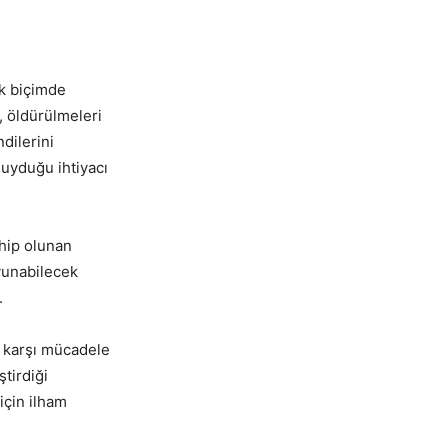
k biçimde
ı, öldürülmeleri
dilerini
duyduğu ihtiyacı
ahip olunan
avunabilecek
.
a karşı mücadele
tirdiği
için ilham