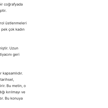
ir coğrafyada
tir.
 rol üstlenmeleri
i pek çok kadın
iştir. Uzun
iyacını geri
r kapsamlıdır.
tarihsel,
rir. Bu metin, o
ığı kırılmayı ve
tır. Bu konuya