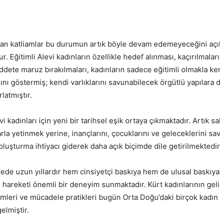
nan katliamlar bu durumun artık böyle devam edemeyeceğini açı
. Eğitimli Alevi kadınların özellikle hedef alınması, kaçırılmalar
ddete maruz bırakılmaları, kadınların sadece eğitimli olmakla ken
ı göstermiş; kendi varlıklarını savunabilecek örgütlü yapılara 
latmıştır.
 kadınları için yeni bir tarihsel eşik ortaya çıkmaktadır. Artık s
klarla yetinmek yerine, inançlarını, çocuklarını ve geleceklerini s
oluşturma ihtiyacı giderek daha açık biçimde dile getirilmektedir
ede uzun yıllardır hem cinsiyetçi baskıya hem de ulusal baskıy
 hareketi önemli bir deneyim sunmaktadır. Kürt kadınlarının geliş
mleri ve mücadele pratikleri bugün Orta Doğu’daki birçok kadın 
elmiştir.