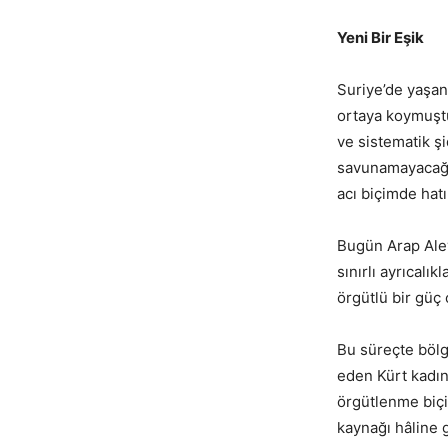
Yeni Bir Eşik
Suriye’de yaşa
ortaya koymuştur
ve sistematik şi
savunamayacağın
acı biçimde hatır
Bugün Arap Alevi
sınırlı ayrıcalı
örgütlü bir güç 
Bu süreçte bölg
eden Kürt kadın
örgütlenme biçi
kaynağı hâline g