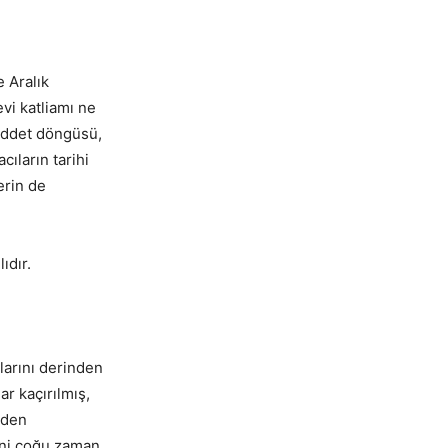
e Aralık
vi katliamı ne
şiddet döngüsü,
cıların tarihi
erin de
ıdır.
larını derinden
ar kaçırılmış,
nden
deni çoğu zaman