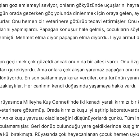
şları gözlemlemeyi seviyor, onların gökyüzünde uçuşlarını hayra
r gün orada gezerken göç yolunda dinlenmek için oraya gelen, aya
urlar. Onu hemen bir veterinere götürüp tedavi ettirmişler. Onu
arını yapmışlardı. Papağan konuşur hale gelmiş, çocukların söyl
gelmişti. Mehmet elma diyor papağan elma diyordu. İliyya armut 
n geçirmek çok güzeldi ancak onun da bir ailesi vardı. Onu öz
ları gerekiyordu. Ama onlara çok alışan yaramaz papağan onu 
 dönüyordu. En son saklanmaya karar verdiler, onu türünün yanın
uzaklaştılar. Her canlının kendi doğasında yaşamaya hakkı vardı.
 rüyasında Milleyha Kuş Cenneti’nde iki kanadı yaralı kırmızı bir
terinere götürmüş. Orada kırmızı kuşu iyileştirip laboratuvarda
r Anka kuşu yavrusu olabileceğini düşünüyorlardı çünkü. Tüm i
ulamamışlar. Geri dönüp bulunduğu yere geldiklerinde kuş git
ça kül bırakmıştı. Rüyasında çok heyecanlanan çocuk hemen uy