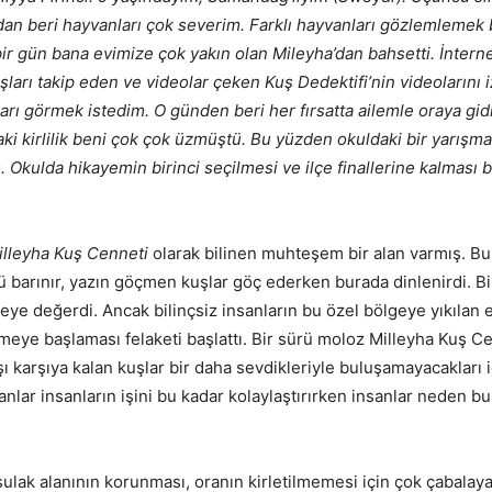
an beri hayvanları çok severim. Farklı hayvanları gözlemlemek
bir gün bana evimize çok yakın olan Mileyha’dan bahsetti. İntern
şları takip eden ve videolar çeken Kuş Dedektifi’nin videolarını
arı görmek istedim. O günden beri her fırsatta ailemle oraya gidi
ki kirlilik beni çok çok üzmüştü. Bu yüzden okuldaki bir yarışma
. Okulda hikayemin birinci seçilmesi ve ilçe finallerine kalması 
illeyha Kuş Cenneti
olarak bilinen muhteşem bir alan varmış. Bu
rü barınır, yazın göçmen kuşlar göç ederken burada dinlenirdi. Bi
eye değerdi. Ancak bilinçsiz insanların bu özel bölgeye yıkılan e
eye başlaması felaketi başlattı. Bir sürü moloz Milleyha Kuş Cen
ı karşıya kalan kuşlar bir daha sevdikleriyle buluşamayacakları 
nlar insanların işini bu kadar kolaylaştırırken insanlar neden b
ak alanının korunması, oranın kirletilmemesi için çok çabalayan