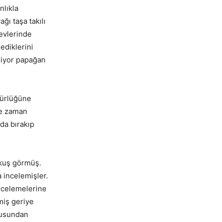
nlıkla
ğı taşa takılı
 evlerinde
ediklerini
diyor papağan
gürlüğüne
ne zaman
da bırakıp
 kuş görmüş.
 incelemişler.
ncelemelerine
miş geriye
kusundan