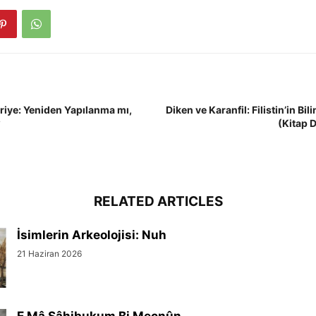
riye: Yeniden Yapılanma mı,
Diken ve Karanfil: Filistin’in B
?
(Kitap 
RELATED ARTICLES
İsimlerin Arkeolojisi: Nuh
21 Haziran 2026
E Mâ Sâhibukum Bi Mecnûn