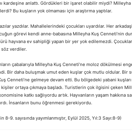
 kardeşine anlattı. Gördükleri bir işaret olabilir miydi? Milleyh
rlerdi? Bu kuşların yok olmaması için araştırma yaptılar.
lar yazdılar. Mahallelerindeki çocukları uyardılar. Her arkadaşl
çocuğun görevi kendi anne-babasına Milleyha Kuş Cenneti’nin d
 sürü hayvana ev sahipliği yapan bir yer yok edilemezdi. Çocukla
 söz verdiler.
arın çabalarıyla Milleyha Kuş Cenneti’ne moloz dökülmesi enge
ndi. Bir daha buluşmak umut eden kuşlar çok mutlu oldular. Bir
uş Cenneti’ne gelmeye devam etti. Bu bölgedeki yabani kuşları 
kişiler ortaya çıkmaya başladı. Turistlerin çok ilgisini çeken Mi
konomisine katkı sağlıyordu artık. Hayvanların yaşam hakkına sa
rdı. İnsanların bunu öğrenmesi gerekiyordu.
in 8-9. sayısında yayımlanmıştır, Eylül 2025, Yıl:3 Sayı:8-9)