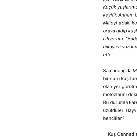
Küçük yaşlarımd
keyifli. Annem 
Milleyha’daki ku
oraya gidip kuşl
izliyorum. Orada
hikayeyi yazdım
etti.
Samandağ’da
M
bir sürü kuş tü
olan yer görülm
molozlarını dökm
Bu durumla karş
üzüldüler. Hayva
benciller?
Kuş Cenneti sul