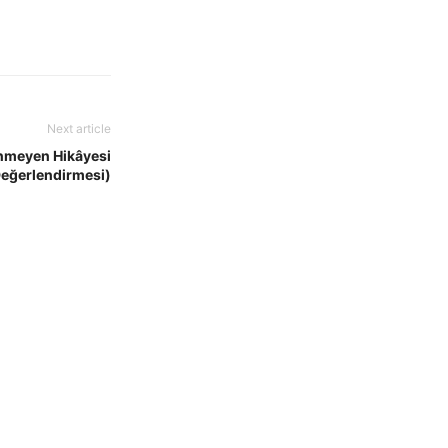
Next article
ilinmeyen Hikâyesi
Değerlendirmesi)