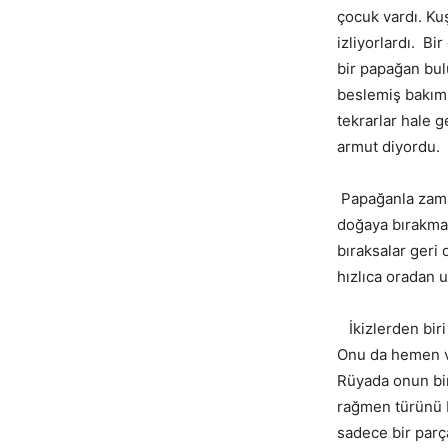
çocuk vardı. Ku
izliyorlardı. Bi
bir papağan bul
beslemiş bakıml
tekrarlar hale 
armut diyordu.
Papağanla zama
doğaya bırakma
bıraksalar geri
hızlıca oradan 
İkizlerden biri
Onu da hemen ve
Rüyada onun bi
rağmen türünü b
sadece bir par