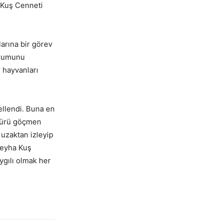
a Kuş Cenneti
arına bir görev
urumunu
r hayvanları
llendi. Buna en
 sürü göçmen
uzaktan izleyip
lleyha Kuş
ygılı olmak her