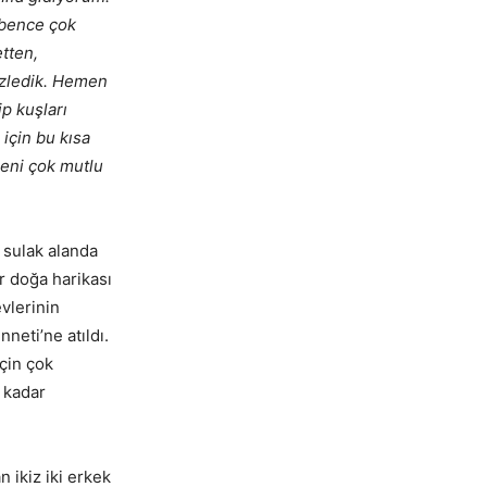
 bence çok
etten,
 izledik. Hemen
p kuşları
 için bu kısa
beni çok mutlu
 sulak alanda
r doğa harikası
vlerinin
neti’ne atıldı.
için çok
u kadar
 ikiz iki erkek