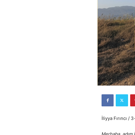
İliyya Fırıncı / 3
Merhaba, adım İ