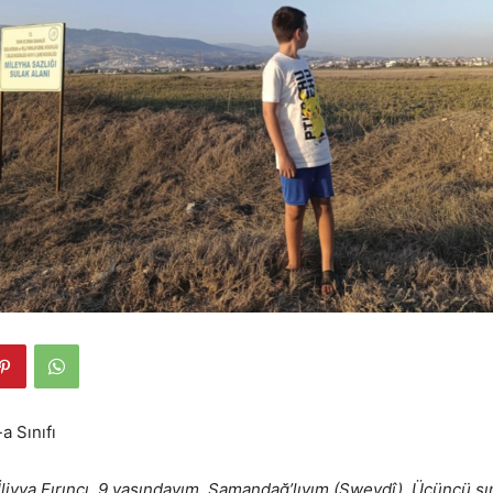
-a Sınıfı
liyya Fırıncı. 9 yaşındayım, Samandağ’lıyım (Sweydî). Üçüncü sı