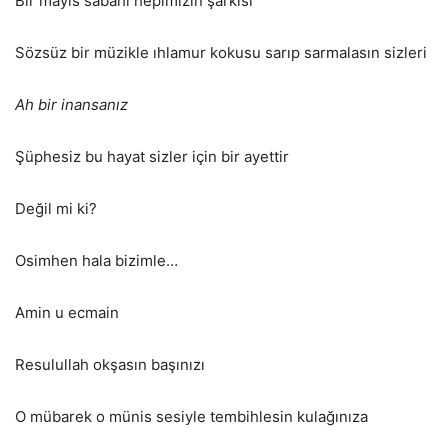
Bir mayıs sabahı hepimizin şarkısı
Sözsüz bir müzikle ıhlamur kokusu sarıp sarmalasın sizleri
Ah bir inansanız
Şüphesiz bu hayat sizler için bir ayettir
Değil mi ki?
Osimhen hala bizimle…
Amin u ecmain
Resulullah okşasın başınızı
O mübarek o münis sesiyle tembihlesin kulağınıza