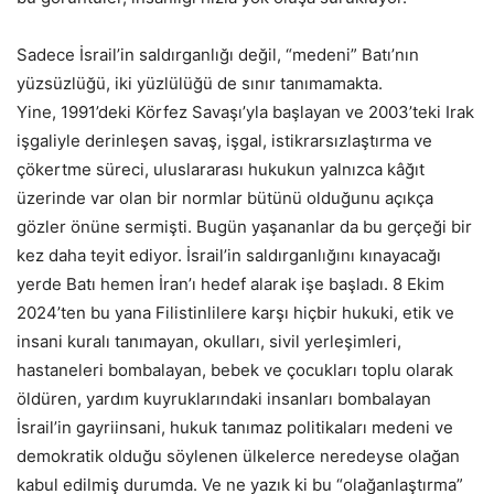
Sadece İsrail’in saldırganlığı değil, “medeni” Batı’nın
yüzsüzlüğü, iki yüzlülüğü de sınır tanımamakta.
Yine, 1991’deki Körfez Savaşı’yla başlayan ve 2003’teki Irak
işgaliyle derinleşen savaş, işgal, istikrarsızlaştırma ve
çökertme süreci, uluslararası hukukun yalnızca kâğıt
üzerinde var olan bir normlar bütünü olduğunu açıkça
gözler önüne sermişti. Bugün yaşananlar da bu gerçeği bir
kez daha teyit ediyor. İsrail’in saldırganlığını kınayacağı
yerde Batı hemen İran’ı hedef alarak işe başladı. 8 Ekim
2024’ten bu yana Filistinlilere karşı hiçbir hukuki, etik ve
insani kuralı tanımayan, okulları, sivil yerleşimleri,
hastaneleri bombalayan, bebek ve çocukları toplu olarak
öldüren, yardım kuyruklarındaki insanları bombalayan
İsrail’in gayriinsani, hukuk tanımaz politikaları medeni ve
demokratik olduğu söylenen ülkelerce neredeyse olağan
kabul edilmiş durumda. Ve ne yazık ki bu “olağanlaştırma”