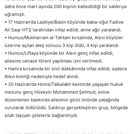
daha önce mart ayında 200 kişinin katledildiği bir saldırıya
uğramıştı.
• 17 Haziran’da Lazkiye/Basin köyünde baba-oğul Fadive
Ali Saqr HTŞ tarafından infaz edildi; anne ağır yaralandı.
• Humus/Mukharram al-Tahtani kırsalında, Alevi köylüler
üzerine açılan ateş sonucu 3 kişi öldü, 4 kişi yaralandı.
• Humus/Liftaya köyünde bir Alevi genç infaz edildi;
ailesine cenaze töreni yapılması izni verilmedi.
• Hamra kırsalında bir sivil dükkânında infaz edildi; sadece
Alevi kimliği nedeniyle hedef alındı.
• 20 Haziran’da Homs/Talkalakh kentinde yaşayan hukuk
mezunu genç Hüseyin Muhammed Şehhud, evine
düzenlenen baskında ailesinin gözü önünde yatağında
vurularak öldürüldü. Saldırıyı gerçekleştiren grup, bölgede
silah taşıyan çetelerle bağlantılıydı.