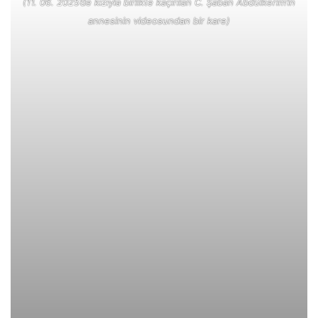
(11. 06. 2025’de kızıyla birlikte kaçırılan C. Şaban Abdülkerim’in
annesinin videosundan bir kare)