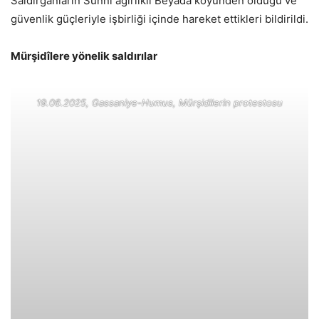
Saldırganların Sünni ağırlıklı Beyada köyünden olduğu ve
güvenlik güçleriyle işbirliği içinde hareket ettikleri bildirildi.
Mürşidîlere yönelik saldırılar
19.06.2025, Gassaniye-Humus, Mürşidilerin protestosu