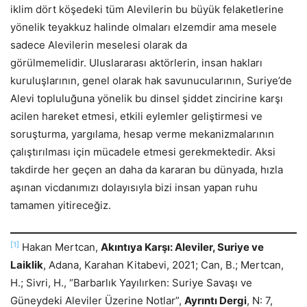
iklim dört köşedeki tüm Alevilerin bu büyük felaketlerine
yönelik teyakkuz halinde olmaları elzemdir ama mesele
sadece Alevilerin meselesi olarak da
görülmemelidir. Uluslararası aktörlerin, insan hakları
kuruluşlarının, genel olarak hak savunucularının, Suriye’de
Alevi topluluğuna yönelik bu dinsel şiddet zincirine karşı
acilen hareket etmesi, etkili eylemler geliştirmesi ve
soruşturma, yargılama, hesap verme mekanizmalarının
çalıştırılması için mücadele etmesi gerekmektedir. Aksi
takdirde her geçen an daha da kararan bu dünyada, hızla
aşınan vicdanımızı dolayısıyla bizi insan yapan ruhu
tamamen yitireceğiz.
[1]
Hakan Mertcan,
Akıntıya Karşı: Aleviler, Suriye ve
Laiklik
, Adana, Karahan Kitabevi, 2021; Can, B.; Mertcan,
H.; Sivri, H., “Barbarlık Yayılırken: Suriye Savaşı ve
Güneydeki Aleviler Üzerine Notlar”,
Ayrıntı Dergi
, N: 7,