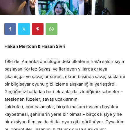
Hakan Mertcan & Hasan Sivri
1991’de, Amerika öncülüğündeki ülkelerin Irak’a saldırısıyla
başlayan Körfez Savaşı ve ilerleyen yıllarda ortaya
çıkanişgal ve savaşlar süreci, ekran başında savaş suçlarını
bir bilgisayar oyunu gibi izleme alışkanlığını yerleştirdi.
Geçtiğimiz haftadan beri ekranlarda izlediğimiz sahneler –
ateşlenen füzeler, savaş uçaklarının
saldırıları, bombalamalar, birçok masum insanın hayatını
kaybetmesi, şehirlerin yerle bir olması– birçok kişiye yine
bir aksiyon filmi ya da dijital oyun gibi görünüyor. Oysa tüm
bu görüntüler, insanlığı hızla yok oluşa sürüklüyor.