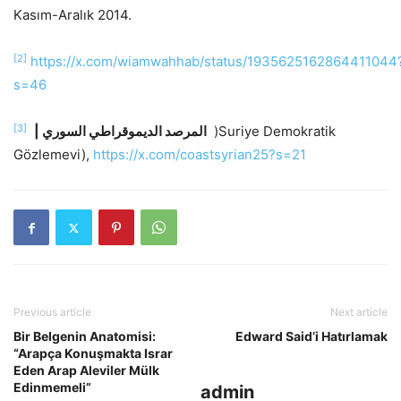
Kasım-Aralık 2014.
[2]
https://x.com/wiamwahhab/status/1935625162864411044
s=46
[3]
|
السوري
الديموقراطي
المرصد
)Suriye Demokratik
Gözlemevi),
https://x.com/coastsyrian25?s=21
Previous article
Next article
Bir Belgenin Anatomisi:
Edward Said’i Hatırlamak
“Arapça Konuşmakta Israr
Eden Arap Aleviler Mülk
Edinmemeli”
admin