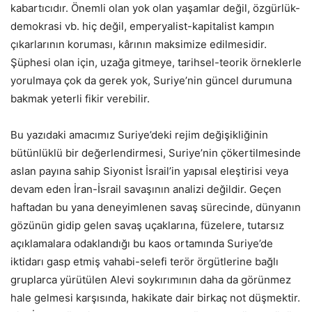
kabartıcıdır. Önemli olan yok olan yaşamlar değil, özgürlük-
demokrasi vb. hiç değil, emperyalist-kapitalist kampın
çıkarlarının koruması, kârının maksimize edilmesidir.
Şüphesi olan için, uzağa gitmeye, tarihsel-teorik örneklerle
yorulmaya çok da gerek yok, Suriye’nin güncel durumuna
bakmak yeterli fikir verebilir.
Bu yazıdaki amacımız Suriye’deki rejim değişikliğinin
bütünlüklü bir değerlendirmesi, Suriye’nin çökertilmesinde
aslan payına sahip Siyonist İsrail’in yapısal eleştirisi veya
devam eden İran-İsrail savaşının analizi değildir. Geçen
haftadan bu yana deneyimlenen savaş sürecinde, dünyanın
gözünün gidip gelen savaş uçaklarına, füzelere, tutarsız
açıklamalara odaklandığı bu kaos ortamında Suriye’de
iktidarı gasp etmiş vahabi-selefi terör örgütlerine bağlı
gruplarca yürütülen Alevi soykırımının daha da görünmez
hale gelmesi karşısında, hakikate dair birkaç not düşmektir.