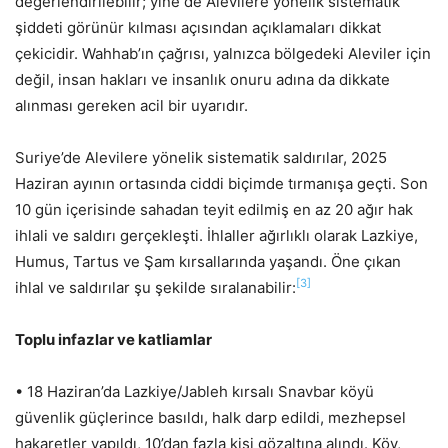
değerlendirilebilir; yine de Alevilere yönelik sistematik
şiddeti görünür kılması açısından açıklamaları dikkat
çekicidir. Wahhab’ın çağrısı, yalnızca bölgedeki Aleviler için
değil, insan hakları ve insanlık onuru adına da dikkate
alınması gereken acil bir uyarıdır.
Suriye’de Alevilere yönelik sistematik saldırılar, 2025
Haziran ayının ortasında ciddi biçimde tırmanışa geçti. Son
10 gün içerisinde sahadan teyit edilmiş en az 20 ağır hak
ihlali ve saldırı gerçekleşti. İhlaller ağırlıklı olarak Lazkiye,
Humus, Tartus ve Şam kırsallarında yaşandı. Öne çıkan
[3]
ihlal ve saldırılar şu şekilde sıralanabilir:
Toplu infazlar ve katliamlar
• 18 Haziran’da Lazkiye/Jableh kırsalı Snavbar köyü
güvenlik güçlerince basıldı, halk darp edildi, mezhepsel
hakaretler yapıldı, 10’dan fazla kişi gözaltına alındı. Köy,