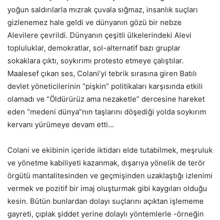
yoğun saldırılarla mızrak çuvala sığmaz, insanlık suçları
gizlenemez hale geldi ve dünyanın gözü bir nebze
Alevilere çevrildi. Dünyanın çeşitli ülkelerindeki Alevi
topluluklar, demokratlar, sol-alternatif bazı gruplar
sokaklara çıktı, soykırımı protesto etmeye çalıştılar.
Maalesef çıkan ses, Colani’yi tebrik sırasına giren Batılı
devlet yöneticilerinin “pişkin” politikaları karşısında etkili
olamadı ve “Öldürürüz ama nezaketle” dercesine hareket
eden “medeni dünya”nın taşlarını döşediği yolda soykırım
kervanı yürümeye devam etti…
Colani ve ekibinin içeride iktidarı elde tutabilmek, meşruluk
ve yönetme kabiliyeti kazanmak, dışarıya yönelik de terör
örgütü mantalitesinden ve geçmişinden uzaklaştığı izlenimi
vermek ve pozitif bir imaj oluşturmak gibi kaygıları olduğu
kesin. Bütün bunlardan dolayı suçlarını açıktan işlememe
gayreti, çıplak şiddet yerine dolaylı yöntemlerle -örneğin