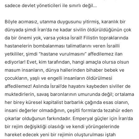
sadece devlet yöneticileri ile sınırlı değil…
Böyle acımasız, utanma duygusunu yitirmiş, karanlık bir
dünyada şimdi İran’da ne kadar sivilin öldürüldüğünün çok
da bir önemi yok, varsa yoksa İsrail! Filistin topraklarında
hastanelerin bombalanması talimatlarını veren İsrailli
yetkililer, şimdi “hastane vurulmasını” affedilemez ilan
ediyorlar! Evet, kim tarafından, hangi amaçla olursa olsun
masum insanların, dünya hallerinden bihaber bebek ve
çocukların, yaşlı ve engelli insanların öldürülmesi
affedilemez! Aslında İsrail’de hayatını kaybeden siviller de
muktedirlerin, savaş baronlarının umurunda değil; ortalama
her birey küresel kapitalist barbarlık çağında esas olanın,
insani değerler olmadığının, çeşitli formlarda tezahür eden
çıkarlar olduğunun farkındadır. Emperyal güçler için İran’da
bir rejim değişikliği olasılığı ve kendi yörüngelerinde
hareket edecek yeni bir rejimin oluşturulması iştah