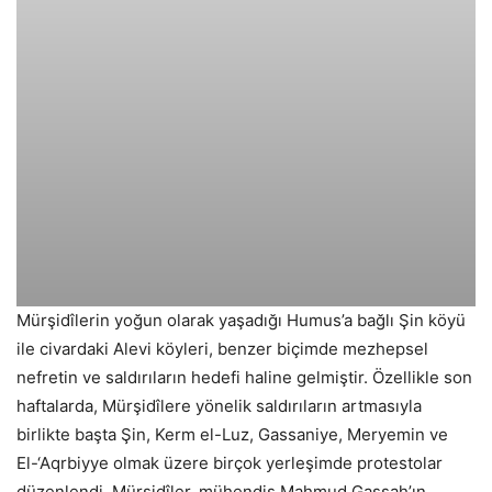
Mürşidîlerin yoğun olarak yaşadığı Humus’a bağlı Şin köyü
ile civardaki Alevi köyleri, benzer biçimde mezhepsel
nefretin ve saldırıların hedefi haline gelmiştir. Özellikle son
haftalarda, Mürşidîlere yönelik saldırıların artmasıyla
birlikte başta Şin, Kerm el-Luz, Gassaniye, Meryemin ve
El-‘Aqrbiyye olmak üzere birçok yerleşimde protestolar
düzenlendi. Mürşidîler, mühendis Mahmud Gassah’ın