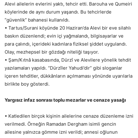
Alevi ailelerin evlerini yaktı, tehcir etti. Barouha ve Qumeiri
köylerinde de aynı durum yaşandı. Bu tehcirlerde
“güvenlik” bahanesi kullanıldı.
• Tartus/Surani köyünde 20 Haziran’da Alevi bir eve silahlı
baskın düzenlendi; evin içi yağmalandı, bilgisayarlar ve
para çalındı, içerideki kadınlara fiziksel şiddet uygulandı.
Olay, mezhepsel bir gözdağı niteliği taşıyor.
• Şam/Kıtnâ kasabasında, Dürzî ve Alevilere yönelik tehdit
yazılamaları yapıldı. “Dürzîler Yahudi’dir” gibi sloganlar
içeren tehditler, dükkânların açılmaması yönünde uyarılarla
birlikte boy gösterdi.
Yargısız infaz sonrası toplu mezarlar ve cenaze yasağı
• Katledilen birçok kişinin ailelerine cenaze düzenleme izni
verilmedi. Örneğin Ramadan Dergham isimli gencin
ailesine yalnızca gömme izni verildi; annesi oğlunun