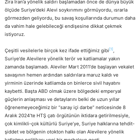
Zira İran’a yönelik saldırı başlamadan önce de dünya büyük
ölçüde Suriye’deki Alevi soykırımını görmüyordu, ısrarla
görmezden geliyordu, bu savaş koşullarında durumun daha
da vahim hale gelebileceği endişesine dikkat çekmek
istiyoruz.
[1]
Çeşitli vesilelerle birçok kez ifade ettiğimiz gibi
,
Suriye’de Alevilere yönelik terör ve katliamalar yakın
zamanda başlamadı. Aleviler Mart 2011’de başlayan vekalet
savaşının hemen ardından saldırılara maruz kaldı ve
yirminin üzerinde katliamda on binlerce sivil hayatını
kaybetti. Başta ABD olmak üzere bölgedeki emperyal
güçlerin anlaşması ve detaylarını belki de uzun yıllar
öğrenemeyeceğimiz bir “saray içi darbe” neticesinde 8
Aralık 2024’te HTŞ çatı örgütünün iktidara getirilmesiyle,
çok kimlikli-çok kültürlü Suriye’ye, Suriye halklarına tehdit-
şiddet ve bölgenin otokton halkı olan Alevilere yönelik
katletme politikası yeni bir merhaleye geçti.