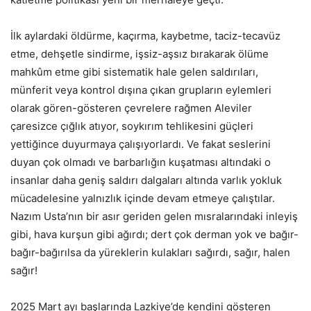
İlk aylardaki öldürme, kaçırma, kaybetme, taciz-tecavüz
etme, dehşetle sindirme, işsiz-aşsız bırakarak ölüme
mahkûm etme gibi sistematik hale gelen saldırıları,
münferit veya kontrol dışına çıkan grupların eylemleri
olarak gören-gösteren çevrelere rağmen Aleviler
çaresizce çığlık atıyor, soykırım tehlikesini güçleri
yettiğince duyurmaya çalışıyorlardı. Ve fakat seslerini
duyan çok olmadı ve barbarlığın kuşatması altındaki o
insanlar daha geniş saldırı dalgaları altında varlık yokluk
mücadelesine yalnızlık içinde devam etmeye çalıştılar.
Nazım Usta’nın bir asır geriden gelen mısralarındaki inleyiş
gibi, hava kurşun gibi ağırdı; dert çok derman yok ve bağır-
bağır-bağırılsa da yüreklerin kulakları sağırdı, sağır, halen
sağır!
2025 Mart ayı başlarında Lazkiye’de kendini gösteren