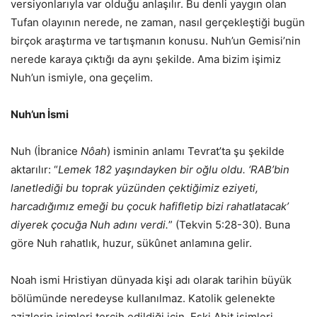
versiyonlarıyla var olduğu anlaşılır. Bu denli yaygın olan
Tufan olayının nerede, ne zaman, nasıl gerçekleştiği bugün
birçok araştırma ve tartışmanın konusu. Nuh’un Gemisi’nin
nerede karaya çıktığı da aynı şekilde. Ama bizim işimiz
Nuh’un ismiyle, ona geçelim.
Nuh’un İsmi
Nuh (İbranice
Nôah
) isminin anlamı Tevrat’ta şu şekilde
aktarılır: “
Lemek 182 yaşındayken bir oğlu oldu. ‘RAB’bin
lanetlediği bu toprak yüzünden çektiğimiz eziyeti,
harcadığımız emeği bu çocuk hafifletip bizi rahatlatacak’
diyerek çocuğa Nuh adını verdi.
” (Tekvin 5:28-30). Buna
göre Nuh rahatlık, huzur, sükûnet anlamına gelir.
Noah ismi Hristiyan dünyada kişi adı olarak tarihin büyük
bölümünde neredeyse kullanılmaz. Katolik gelenekte
azizlerin isimleri tercih edildiği için, Eski Ahit isimleri,