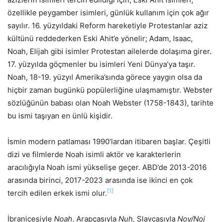
özellikle peygamber isimleri, günlük kullanım için çok ağır
sayılır. 16. yüzyıldaki Reform hareketiyle Protestanlar aziz
kültünü reddederken Eski Ahit’e yönelir; Adam, Isaac,
Noah, Elijah gibi isimler Protestan ailelerde dolaşıma girer.
17. yüzyılda göçmenler bu isimleri Yeni Dünya’ya taşır.
Noah, 18-19. yüzyıl Amerika’sında görece yaygın olsa da
hiçbir zaman bugünkü popülerliğine ulaşmamıştır. Webster
sözlüğünün babası olan Noah Webster (1758-1843), tarihte
bu ismi taşıyan en ünlü kişidir.
İsmin modern patlaması 1990’lardan itibaren başlar. Çeşitli
dizi ve filmlerde Noah isimli aktör ve karakterlerin
aracılığıyla Noah ismi yükselişe geçer. ABD’de 2013-2016
arasında birinci, 2017-2023 arasında ise ikinci en çok
[1]
tercih edilen erkek ismi olur.
İbranicesiyle
Noah
, Arapçasıyla
Nuh
, Slavcasıyla
Noy/Noj