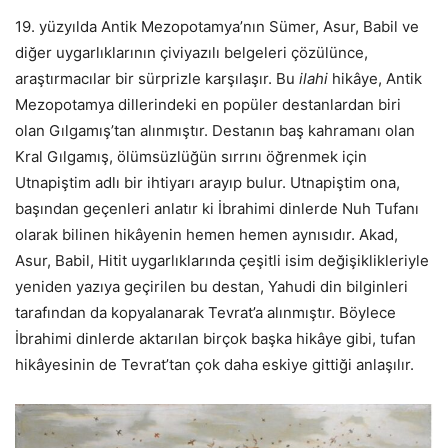
19. yüzyılda Antik Mezopotamya’nın Sümer, Asur, Babil ve
diğer uygarlıklarının çiviyazılı belgeleri çözülünce,
araştırmacılar bir sürprizle karşılaşır. Bu
ilahi
hikâye, Antik
Mezopotamya dillerindeki en popüler destanlardan biri
olan Gılgamış’tan alınmıştır. Destanın baş kahramanı olan
Kral Gılgamış, ölümsüzlüğün sırrını öğrenmek için
Utnapiştim adlı bir ihtiyarı arayıp bulur. Utnapiştim ona,
başından geçenleri anlatır ki İbrahimi dinlerde Nuh Tufanı
olarak bilinen hikâyenin hemen hemen aynısıdır. Akad,
Asur, Babil, Hitit uygarlıklarında çeşitli isim değişiklikleriyle
yeniden yazıya geçirilen bu destan, Yahudi din bilginleri
tarafından da kopyalanarak Tevrat’a alınmıştır. Böylece
İbrahimi dinlerde aktarılan birçok başka hikâye gibi, tufan
hikâyesinin de Tevrat’tan çok daha eskiye gittiği anlaşılır.