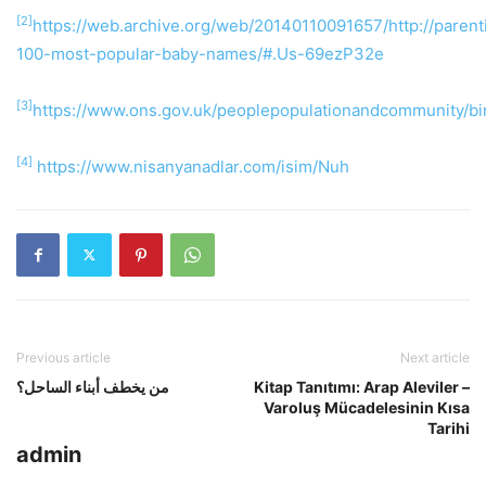
[2]
https://web.archive.org/web/20140110091657/http://parenti
100-most-popular-baby-names/#.Us-69ezP32e
[3]
https://www.ons.gov.uk/peoplepopulationandcommunity/bi
[4]
https://www.nisanyanadlar.com/isim/Nuh
Previous article
Next article
من يخطف أبناء الساحل؟
Kitap Tanıtımı: Arap Aleviler –
Varoluş Mücadelesinin Kısa
Tarihi
admin