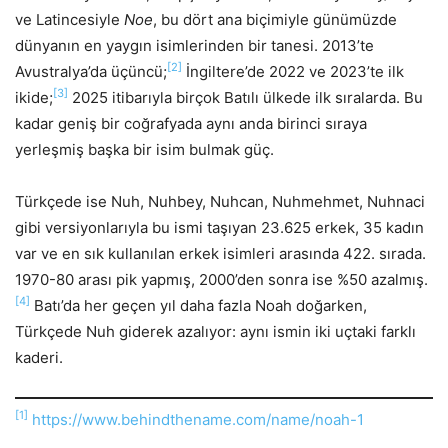
ve Latincesiyle
Noe
, bu dört ana biçimiyle günümüzde
dünyanın en yaygın isimlerinden bir tanesi. 2013’te
[2]
Avustralya’da üçüncü;
İngiltere’de 2022 ve 2023’te ilk
[3]
ikide;
2025 itibarıyla birçok Batılı ülkede ilk sıralarda. Bu
kadar geniş bir coğrafyada aynı anda birinci sıraya
yerleşmiş başka bir isim bulmak güç.
Türkçede ise Nuh, Nuhbey, Nuhcan, Nuhmehmet, Nuhnaci
gibi versiyonlarıyla bu ismi taşıyan 23.625 erkek, 35 kadın
var ve en sık kullanılan erkek isimleri arasında 422. sırada.
1970-80 arası pik yapmış, 2000’den sonra ise %50 azalmış.
[4]
Batı’da her geçen yıl daha fazla Noah doğarken,
Türkçede Nuh giderek azalıyor: aynı ismin iki uçtaki farklı
kaderi.
[1]
https://www.behindthename.com/name/noah-1