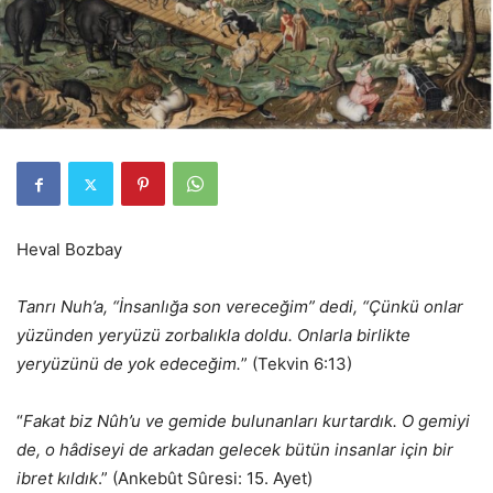
Heval Bozbay
Tanrı Nuh’a, “İnsanlığa son vereceğim” dedi, “Çünkü onlar
yüzünden yeryüzü zorbalıkla doldu. Onlarla birlikte
yeryüzünü de yok edeceğim.
” (Tekvin 6:13)
“
Fakat biz Nûh’u ve gemide bulunanları kurtardık. O gemiyi
de, o hâdiseyi de arkadan gelecek bütün insanlar için bir
ibret kıldık
.” (Ankebût Sûresi: 15. Ayet)