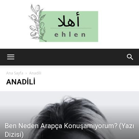
ehlen
Ana Sayfa
Anadili
ANADILI
Ben Neden Arapça Konuşamıyorum? (Yazı
Dizisi)