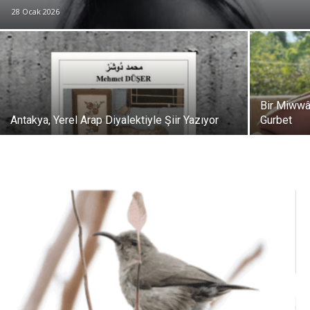
28 Ocak 2026
Bir Miwwâl
Antakya, Yerel Arap Diyalektiyle Şiir Yazıyor
Gurbet