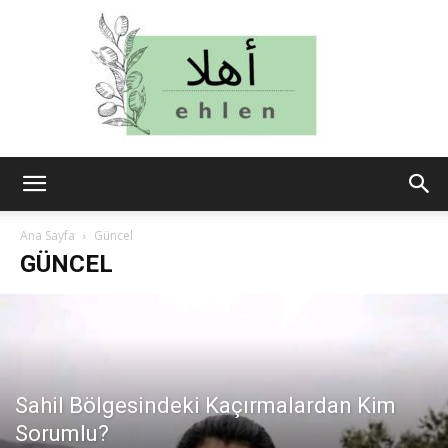
ehlen
Ana Sayfa
Güncel
GÜNCEL
Sahil Bölgesindeki Kaçırmalardan Kim
Sorumlu?