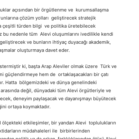
klar açısından bir örgütlenme ve kurumsallaşma
nlarına çözüm yolları geliştirecek stratejik
eşitli türden bilgi ve politika üretebilecek
 nedenle tüm Alevi oluşumlarını ivedilikle kendi
ni geliştirecek ve bunların ihtiyaç duyacağı akademik,
llaşmalar oluşturmaya davet eder.
stermiştir ki, başta Arap Aleviler olmak üzere Türk ve
ni güçlendirmeye hem de ortaklaşacakları bir çatı
dır. Hatta bölgemizdeki ve dünya genelindeki
arasında değil, dünyadaki tüm Alevi örgütleriyle ve
ilecek, deneyim paylaşacak ve dayanışmayı büyütecek
ğini ortaya koymaktadır.
 ölçekteki etkileşimler, bir yandan Alevi toplulukların
iktidarların müdahaleleri ile birbirlerinden
ndan politik ya da erkan farklılıklarından ötürü Alevi