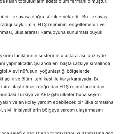
nda kalan toplulukların adeta ölüm fermanı olmuştur.
eni bir iç savaşa doğru sürüklemektedir. Bu iç savaş
uğradığı soykırımın, HTŞ rejiminin engellemeleri ve
lanması, uluslararası kamuoyuna sunulması büyük
ykırım tanıklarının seslerinin uluslararası düzeyde
ni yapmaktadır. Şu anda en başta Lazkiye kırsalında
ibi Alevi nüfusun yoğunlaştığı bölgelerde
 açlık ve ölüm tehlikesi ile karşı karşıyadır. Bu
rinin ulaştırılması doğrudan HTŞ rejimi tarafından
undaki Türkiye ve ABD gibi ülkeler buna seyirci
n yakın ve en kolay yardım edebilecek bir ülke olmasına
 sivil inisiyatiflerin bölgeye yardım ulaştırmasını
.
unca selefi cihadistlerin topraklarını kullanmasına göz