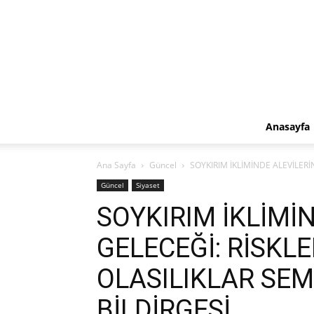
Anasayfa
Ana Sayfa
Güncel
SOYKIRIM İKLİMİNDE ALEVİLER
Güncel
Siyaset
SOYKIRIM İKLİMİ
GELECEĞİ: RİSKL
OLASILIKLAR S
BİLDİRGESİ