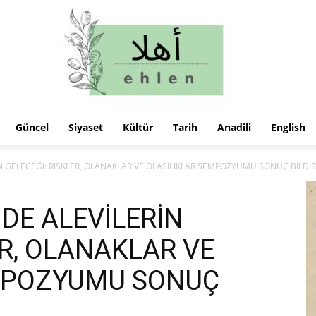
Güncel
Siyaset
Kültür
Tarih
Anadili
English
ehlen
İN GELECEĞİ: RİSKLER, OLANAKLAR VE OLASILIKLAR SEMPOZYUMU SONUÇ BİLDİ
NDE ALEVİLERİN
ER, OLANAKLAR VE
EMPOZYUMU SONUÇ