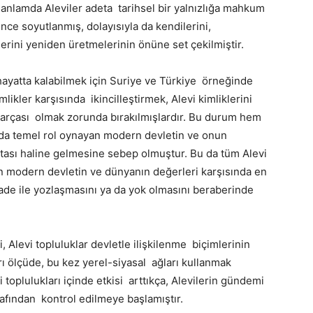
Bu anlamda Aleviler adeta tarihsel bir yalnızlığa mahkum
ince soyutlanmış, dolayısıyla da kendilerini,
iklerini yeniden üretmelerinin önüne set çekilmiştir.
 hayatta kalabilmek için Suriye ve Türkiye örneğinde
mlikler karşısında ikincilleştirmek, Alevi kimliklerini
parçası olmak zorunda bırakılmışlardır. Bu durum hem
da temel rol oynayan modern devletin ve onun
noktası haline gelmesine sebep olmuştur. Bu da tüm Alevi
in modern devletin ve dünyanın değerleri karşısında en
 ifade ile yozlaşmasını ya da yok olmasını beraberinde
 Alevi topluluklar devletle ilişkilenme biçimlerinin
ı ölçüde, bu kez yerel-siyasal ağları kullanmak
 toplulukları içinde etkisi arttıkça, Alevilerin gündemi
rafından kontrol edilmeye başlamıştır.