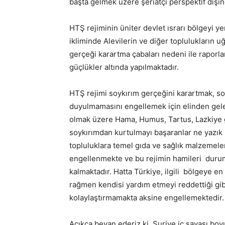
başta gelmek üzere şeriatçı perspektif dışı
HTŞ rejiminin üniter devlet ısrarı bölgeyi y
ikliminde Alevilerin ve diğer toplulukların 
gerçeği karartma çabaları nedeni ile rapor
güçlükler altında yapılmaktadır.
HTŞ rejimi soykırım gerçeğini karartmak, so
duyulmamasını engellemek için elinden gele
olmak üzere Hama, Humus, Tartus, Lazkiye g
soykırımdan kurtulmayı başaranlar ne yazık ki
topluluklara temel gıda ve sağlık malzemele
engellenmekte ve bu rejimin hamileri durum
kalmaktadır. Hatta Türkiye, ilgili bölgeye e
rağmen kendisi yardım etmeyi reddettiği gibi,
kolaylaştırmamakta aksine engellemektedir
Açıkça beyan ederiz ki, Suriye iç savaşı boy