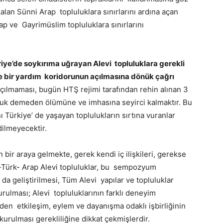
lan Sünni Arap topluluklara sınırlarını ardına açan
ap ve Gayrimüslim topluluklara sınırlarını
riye’de soykırıma uğrayan Alevi topluluklara gerekli
ikle bir yardım koridorunun açılmasına dönük çağrı
ılmaması, bugün HTŞ rejimi tarafından rehin alınan 3
cuk demeden ölümüne ve imhasına seyirci kalmaktır. Bu
 Türkiye’ de yaşayan toplulukların sırtına vuranlar
dilmeyecektir.
 bir araya gelmekte, gerek kendi iç ilişkileri, gerekse
t-Türk- Arap Alevi topluluklar, bu sempozyum
a da geliştirilmesi, Tüm Alevi yapılar ve topluluklar
rulması; Alevi topluluklarının farklı deneyim
z eden etkileşim, eylem ve dayanışma odaklı işbirliğinin
kurulması gerekliliğine dikkat çekmişlerdir.