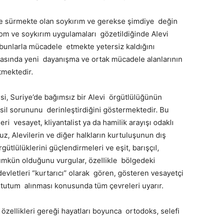
 sürmekte olan soykırım ve gerekse şimdiye değin
om ve soykırım uygulamaları gözetildiğinde Alevi
bunlarla mücadele etmekte yetersiz kaldığını
arasında yeni dayanışma ve ortak mücadele alanlarının
etmektedir.
i, Suriye’de bağımsız bir Alevi örgütlülüğünün
msil sorununu derinleştirdiğini göstermektedir. Bu
eri vesayet, kliyantalist ya da hamilik arayışı odaklı
, Alevilerin ve diğer halkların kurtuluşunun dış
gütlülüklerini güçlendirmeleri ve eşit, barışçıl,
 mümkün olduğunu vurgular, özellikle bölgedeki
devletleri “kurtarıcı” olarak gören, gösteren vesayetçi
bir tutum alınması konusunda tüm çevreleri uyarır.
l özellikleri gereği hayatları boyunca ortodoks, selefi