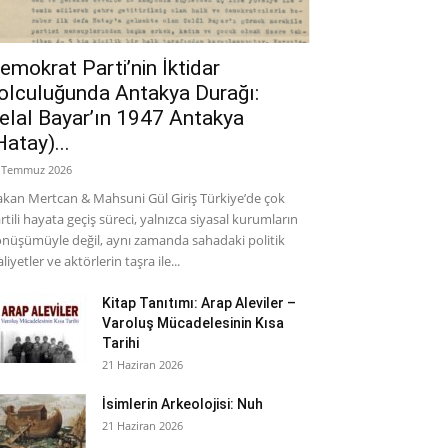
emokrat Parti’nin İktidar
olculuğunda Antakya Durağı:
elal Bayar’ın 1947 Antakya
Hatay)...
 Temmuz 2026
kan Mertcan & Mahsuni Gül Giriş Türkiye’de çok
rtili hayata geçiş süreci, yalnızca siyasal kurumların
nüşümüyle değil, aynı zamanda sahadaki politik
aliyetler ve aktörlerin taşra ile...
Kitap Tanıtımı: Arap Aleviler –
Varoluş Mücadelesinin Kısa
Tarihi
21 Haziran 2026
İsimlerin Arkeolojisi: Nuh
21 Haziran 2026