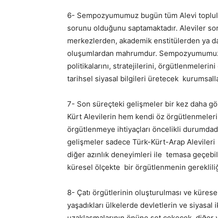
6- Sempozyumumuz bugün tüm Alevi toplulu
sorunu olduğunu saptamaktadır. Aleviler soru
merkezlerden, akademik enstitülerden ya da ç
oluşumlardan mahrumdur. Sempozyumumuz bu
politikalarını, stratejilerini, örgütlenmeleri
tarihsel siyasal bilgileri üretecek kurumsa
7- Son süreçteki gelişmeler bir kez daha gö
Kürt Alevilerin hem kendi öz örgütlenmeleri
örgütlenmeye ihtiyaçları öncelikli durumda
gelişmeler sadece Türk-Kürt-Arap Alevileri 
diğer azınlık deneyimleri ile temasa geçeb
küresel ölçekte bir örgütlenmenin gereklili
8- Çatı örgütlerinin oluşturulması ve küresel
yaşadıkları ülkelerde devletlerin ve siyasal 
uzaklaşmalarının önüne set çekecek, diğer ya