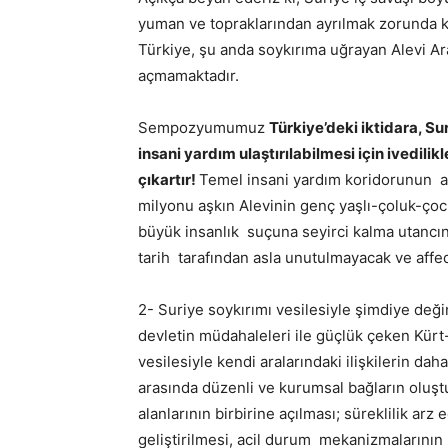
yuman ve topraklarından ayrılmak zorunda ka
Türkiye, şu anda soykırıma uğrayan Alevi Ar
açmamaktadır.
Sempozyumumuz
Türkiye’deki iktidara, Su
insani yardım ulaştırılabilmesi için ivedil
çıkartır!
Temel insani yardım koridorunun aç
milyonu aşkın Alevinin genç yaşlı-çoluk-ço
büyük insanlık suçuna seyirci kalma utancını
tarih tarafından asla unutulmayacak ve affe
2- Suriye soykırımı vesilesiyle şimdiye değin
devletin müdahaleleri ile güçlük çeken Kür
vesilesiyle kendi aralarındaki ilişkilerin dah
arasında düzenli ve kurumsal bağların oluştu
alanlarının birbirine açılması; süreklilik ar
geliştirilmesi, acil durum mekanizmalarının 