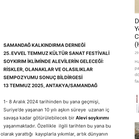
D
Y
C
(
SAMANDAĞ KALKINDIRMA DERNEĞİ
25. EVVEL TEMMUZ KÜLTÜR SANAT FESTİVALİ
29
SOYKIRIM İKLİMİNDE ALEVİLERİN GELECEĞİ:
Ha
pa
RİSKLER, OLANAKLAR VE OLASILIKLAR
dö
SEMPOZYUMU SONUÇ BİLDİRGESİ
fa
13 TEMMUZ 2025, ANTAKYA/SAMANDAĞ
1- 8 Aralık 2024 tarihinden bu yana geçmişi,
Suriye’de yaşanan 10 yılı aşkın süreye uzanan iç
savaşa kadar götürülebilecek bir
Alevi soykırımı
yaşanmaktadır. Özellikle ilgili tarihten bu yana bu
olarak yarattığı kayıplarla yıkımlar, artık dünyanın