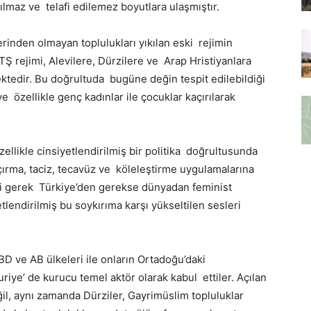
nılmaz ve telafi edilemez boyutlara ulaşmıştır.
rinden olmayan toplulukları yıkılan eski rejimin
 HTŞ rejimi, Alevilere, Dürzilere ve Arap Hristiyanlara
tedir. Bu doğrultuda bugüne değin tespit edilebildiği
ve özellikle genç kadınlar ile çocuklar kaçırılarak
özellikle cinsiyetlendirilmiş bir politika doğrultusunda
ırma, taciz, tecavüz ve köleleştirme uygulamalarına
i gerek Türkiye’den gerekse dünyadan feminist
tlendirilmiş bu soykırıma karşı yükseltilen sesleri
BD ve AB ülkeleri ile onların Ortadoğu’daki
 Suriye’ de kurucu temel aktör olarak kabul ettiler. Açılan
ğil, aynı zamanda Dürziler, Gayrimüslim topluluklar