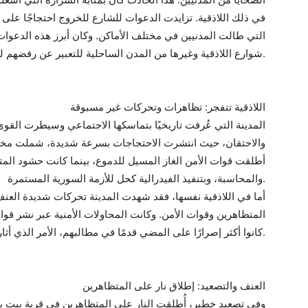
في ذلك اللاذقية. تزايدت الدعوات للشارع للخروج احتجاجًا على ا
التي طالت المدنيين في مختلف الأماكن. وكان أبرز هذه الدعوات
شوارع اللاذقية وغيرها من المدن الساحلية للتعبير عن رفضهم للظلم.
اللاذقية تتفجر: تظاهرات وتحركات غير مسبوقة
المدينة التي عُرفت تاريخيًا بتماسكها الاجتماعي وسيطرت الق
والاحتقان، حيث انتشرت الاحتجاجات بسرعة شديدة، شملت م
أطلقت قوات الأمن الغاز المسيل للدموع، بينما كانت حشود الم
والمحاسبة، وبتنفيذ الفيدرالية كحل للأزمة السورية المستمرة.
أما في اللاذقية نفسها، فقد شهدت المدينة تحركات شديدة العنف
المتظاهرين وقوات الأمن. وكانت المحاولات الأمنية عبر نشر قوا
كانوا أكثر إصرارًا على المضي قدمًا في مطالبهم، الأمر الذي أثار القلق بشأن مستقبل هذه التحركات.
العنف والتصعيد: إطلاق نار على المتظاهرين
وفي تصعيد خطير، أُطلقت النار على المتظاهرين في قرية بيت