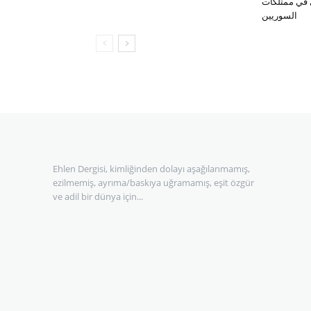
 في ممتلكات
السوريين
Ehlen Dergisi, kimliğinden dolayı aşağılanmamış,
ezilmemiş, ayrıma/baskıya uğramamış, eşit özgür
ve adil bir dünya için...