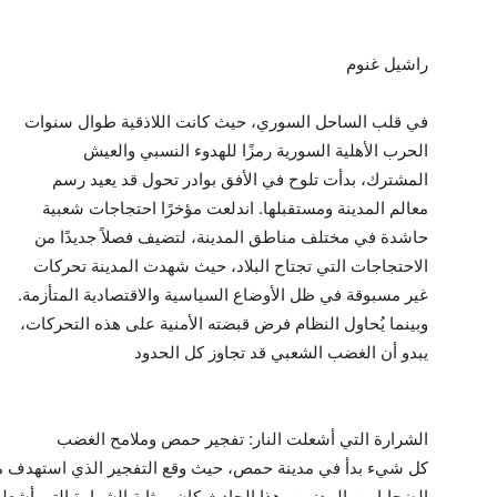
راشيل غنوم
في قلب الساحل السوري، حيث كانت اللاذقية طوال سنوات
الحرب الأهلية السورية رمزًا للهدوء النسبي والعيش
المشترك، بدأت تلوح في الأفق بوادر تحول قد يعيد رسم
معالم المدينة ومستقبلها. اندلعت مؤخرًا احتجاجات شعبية
حاشدة في مختلف مناطق المدينة، لتضيف فصلاً جديدًا من
الاحتجاجات التي تجتاح البلاد، حيث شهدت المدينة تحركات
غير مسبوقة في ظل الأوضاع السياسية والاقتصادية المتأزمة.
وبينما يُحاول النظام فرض قبضته الأمنية على هذه التحركات،
يبدو أن الغضب الشعبي قد تجاوز كل الحدود
الشرارة التي أشعلت النار: تفجير حمص وملامح الغضب
كل شيء بدأ في مدينة حمص، حيث وقع التفجير الذي استهدف مس
الضحايا من المدنيين. هذا الحادث كان بمثابة الشرارة التي أ