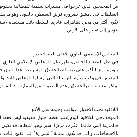
من المحتجين الذين خرجوا في مسيرات سلمية للمطالبة بحقوقهم.
السلطات في دمشق بضرورة فرض السيطرة بالقوة، وهو ما يشير
تكون أكثر من مجرد تظاهرات عابرة. السلطة باتت مستعدة لاست
تؤدي إلى تغيير على الأرض.
المجلس الإسلامي العلوي الأعلى: لغة التحذير
في ظل التصعيد الحاصل، ظهر بيان للمجلس الإسلامي العلوي ال
بيوتهم، مع التأكيد على تمسكه بالحقوق المشروعة. هذا البيان ج
المدنيين في وقتٍ متأزم. الرسالة التي أرسلها المجلس كانت وا
ولكن مع تمسك بالحقوق وعدم السكوت عن الممارسات القمعية التي يواجهها المدنيون.
اللاذقية تحت الاختبار: عواقب وخيمة على الأفق
الموقف في اللاذقية اليوم يُعتبر نقطة اختبار حقيقية ليس فقط ل
فالمدينة التي طالما اعتُبرت مركزًا استراتيجيًا للنظام، قد تك
الاحتجاجات، والتي قد تكون بمثابة “الشرارة” التي تفتح الباب أمام تحولات أكبر في البلاد.