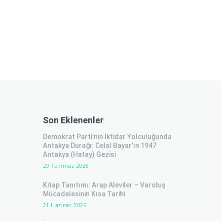
Son Eklenenler
Demokrat Parti’nin İktidar Yolculuğunda
Antakya Durağı: Celal Bayar’ın 1947
Antakya (Hatay) Gezisi
29 Temmuz 2026
Kitap Tanıtımı: Arap Aleviler – Varoluş
Mücadelesinin Kısa Tarihi
21 Haziran 2026