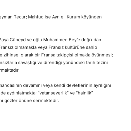
leyman Tecur; Mahfud ise Ayn el-Kurum köyünden
ail Paşa Cüneyd ve oğlu Muhammed Bey’e doğrudan
i Fransız olmamakla veya Fransız kültürüne sahip
ve zihinsel olarak bir Fransa takipçisi olmakla övünmesi;
sızlarla savaştığı ve direndiği yönündeki tarih tezini
rmaktadır.
andasının devamını veya kendi devletlerinin ayrılığını
 de aydınlatmakta; “vatanseverlik” ve “hainlik”
ını gözler önüne sermektedir.