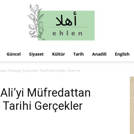
Güncel
Siyaset
Kültür
Tarih
Anadili
English
ehlen
attan Silmeye Çalışırken Tarihi Gerçekler Üzerine
-Ali’yi Müfredattan
 Tarihi Gerçekler