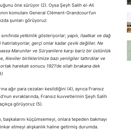
duğunu öne sürüyor (2). Oysa Şeyh Salih el-Ali
atının komutanı General Clément-Grandcourt’un
mızda şunları görüyoruz:
sınıfında yetkinlik gösteriyorlar; yapılı, itaatkar ve dağ
hatırlatıyorlar, gerçi onlar kadar çevik değiller. Ne
assa Maruniler ve Süryanilere karşı bariz bir üstünlük
 Aleviler birliklerimize bazı yenilgiler tattırdılar ve
ortak harekatı sonucu 1921’de silah bırakana dek
3)
na ağır para cezaları kesildiğini (4), ayrıca Fransız
’nun evraklarında, Fransız kuvvetlerinin Şeyh Salih
 açıkça görüyoruz (5).
smı, başkalarını küçümsemeyi, onlara tepeden bakmayı
inkar etmeyi alışkanlık haline getirmiş durumda.