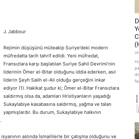
D
Y
J. Jabbour
C
(
Rejimin düşüşünü müteakip Suriye’deki modern
29
müfredatta tarih tahrif edildi. Yeni müfredat,
Ha
Fransızlara karşı başlatılan Suriye Sahil Devrimi’nin
pa
liderinin Ömer el-Bitar olduğunu iddia ederken, asıl
dö
liderin Şeyh Salih el-Ali olduğu gerçeğini inkar
fa
ediyor (1). Hakikat şudur ki; Ömer el-Bitar Fransızlara
saldırmış olsa da, adamları Hristiyanların yaşadığı
Sukaylabiye kasabasına saldırmış, yağma ve talan
yapmışlardır. Bu durum, Sukaylabiye halkının
.
i isyanının aslında İsmaililerle bir çatışma olduğunu ve