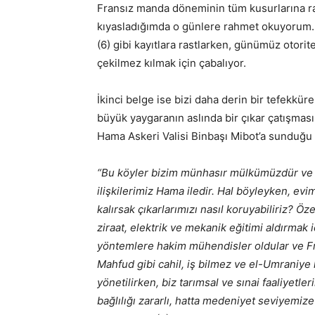
Fransız manda döneminin tüm kusurlarına 
kıyasladığımda o günlere rahmet okuyorum. Z
(6) gibi kayıtlara rastlarken, günümüz otorit
çekilmez kılmak için çabalıyor.
İkinci belge ise bizi daha derin bir tefekkü
büyük yaygaranın aslında bir çıkar çatışmas
Hama Askeri Valisi Binbaşı Mibot’a sunduğu 
“Bu köyler bizim münhasır mülkümüzdür ve ço
ilişkilerimiz Hama iledir. Hal böyleyken, e
kalırsak çıkarlarımızı nasıl koruyabiliriz? Ö
ziraat, elektrik ve mekanik eğitimi aldırma
yöntemlere hakim mühendisler oldular ve Fra
Mahfud gibi cahil, iş bilmez ve el-Umraniye 
yönetilirken, biz tarımsal ve sınai faaliyetler
bağlılığı zararlı, hatta medeniyet seviyemi