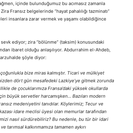
rağmen, içinde bulunduğumuz bu acımasız zamanla
ira Fransız belgelerinde “hayat pahalılığı tazminatı”
eleri insanlara zarar vermek ve yaşamı olabildiğince
re sevk ediyor; zira “bölünme” (taksim) konusundaki
ından ibaret olduğu anlaşılıyor. Abdurrahim el-Ahdeb,
arzuhalde şöyle diyor:
ğunlukla bize miras kalmıştır. Ticari ve mülkiyet
vimizden dört gün mesafedeki Lazkiye’ye gitmek zorunda
zellikle de çocuklarımıza Fransa’daki yüksek okullarda
k için büyük servetler harcamışken… Bazıları modern
nsız medeniyetini tanıdılar. Köylerimiz; Tecur ve
kazası idare meclisi üyesi olan memurlar tarafından
imizi nasıl sürdürebiliriz? Bu nedenle, bu tür bir idari
ze ve tarımsal kalkınmamıza tamamen aykırı