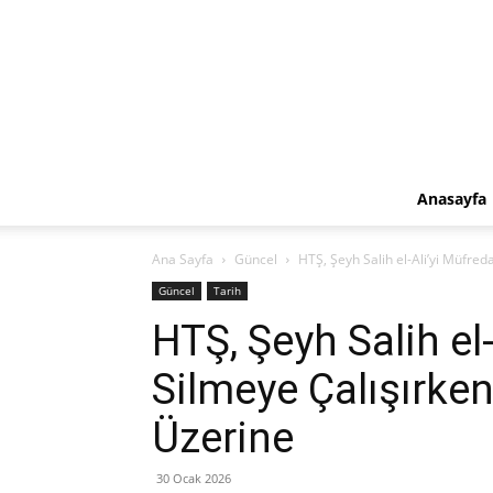
Anasayfa
Ana Sayfa
Güncel
HTŞ, Şeyh Salih el-Ali’yi Müfred
Güncel
Tarih
HTŞ, Şeyh Salih el
Silmeye Çalışırken
Üzerine
30 Ocak 2026