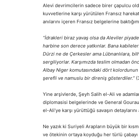
Alevi devrimcilerin sadece birer çapulcu ol
kuvvetlerine karşı yürütülen Fransız harek
anılarını içeren Fransız belgelerine baktığı
“İdrakleri biraz yavaş olsa da Aleviler piyade 
harbine son derece yatkınlar. Bana kabileleri 
Dürzi ne de Çerkesler ama Lübnanlılara, bilh
sergiliyorlar. Karşımızda teslim olmadan önce,
Albay Niger komutasındaki dört kolordunun 
şerefli ve namuslu bir direniş gösterdiler.”
(
Yine arşivlerde, Şeyh Salih el-Ali ve adamları
diplomasisi belgelerinde ve General Gouraud
el-Ali’ye karşı yürüttüğü savaşın detaylarını
Ne yazık ki Suriyeli Arapların büyük bir kı
ve ötekinin ortaya koyduğu her türlü çabayı 