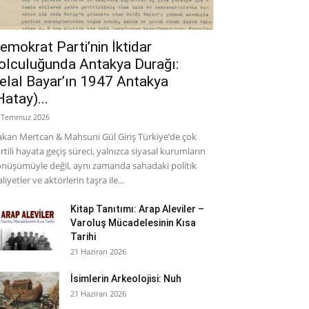
emokrat Parti’nin İktidar
olculuğunda Antakya Durağı:
elal Bayar’ın 1947 Antakya
Hatay)...
 Temmuz 2026
kan Mertcan & Mahsuni Gül Giriş Türkiye’de çok
rtili hayata geçiş süreci, yalnızca siyasal kurumların
nüşümüyle değil, aynı zamanda sahadaki politik
aliyetler ve aktörlerin taşra ile...
Kitap Tanıtımı: Arap Aleviler –
Varoluş Mücadelesinin Kısa
Tarihi
21 Haziran 2026
İsimlerin Arkeolojisi: Nuh
21 Haziran 2026