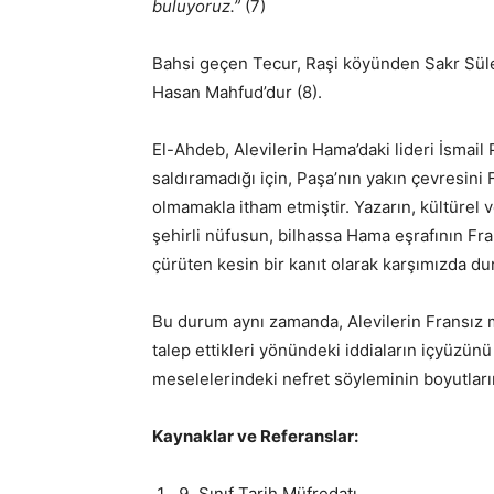
buluyoruz.”
(7)
Bahsi geçen Tecur, Raşi köyünden Sakr Sü
Hasan Mahfud’dur (8).
El-Ahdeb, Alevilerin Hama’daki lideri İsm
saldıramadığı için, Paşa’nın yakın çevresin
olmamakla itham etmiştir. Yazarın, kültürel 
şehirli nüfusun, bilhassa Hama eşrafının Fran
çürüten kesin bir kanıt olarak karşımızda du
Bu durum aynı zamanda, Alevilerin Fransız m
talep ettikleri yönündeki iddiaların içyüzünü
meselelerindeki nefret söyleminin boyutlar
Kaynaklar ve Referanslar:
Sınıf Tarih Müfredatı