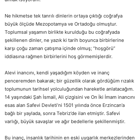
Ne hikmetse tek tanrılı dinlerin ortaya çıktığı coğrafya
büyük ölçüde Mezopotamya ve Ortadoğu olmuştur.
Toplumsal yaşamın birlikte kurulduğu bu coğrafyada
şekillenen dinler, ne yazık ki tarih boyunca birbirlerine
karşı çoğu zaman çatışma içinde olmuş; “hoşgörü”
iddiasına rağmen birbirlerini hoş görmemişlerdir.
Alevi inancını, kendi yaşadığım köyden ve inanç
penceremden bakarak; bir güzellik olarak gördüğüm rızalık
toplumunun tarihsel yolculuğundan hareketle anlatacağım.
14 yaşındaki Şah İsmail, Ali çizgisini ve On İki İmam inancını
esas alan Safevi Devleti’ni 1501 yılında önce Erzincan’a
bağlı bir yaylada, sonra Tebriz’de ilan etmiştir. Safevi
varlığı, büyük savaşlar ve ağır bedellerle şekillenmiştir.
Bu inanç, insanlık tarihinin en eski uygarlık merkezlerinden