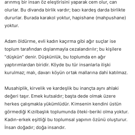
arınmış bir insan öz eleştirisini yaparak cem olur, can
olurlar. Bu divanda birlik vardır; bacı kardeş darda birlikte
dururlar. Burada karakol yoktur, hapishane (mahpushane)
yoktur.
Adam öldürme, evli kadın kaçırma gibi ağır suçlar ise
toplum tarafından dışlanmayla cezalandırılır; bu kişilere
“düşkün” denir. Düşkünlük, bu toplumda en ağır
yaptırımlardan biridir. Köyde bu tür insanlarla ilişki
kurulmaz; malı, davarı köyün ortak mallarına dahi katılmaz.
Musahiplik, kirvelik ve kardeşlik bu inançta aynı ahlaki
değeri taşır. Emek kutsaldır; başta dede olmak üzere
herkes çalışmakla yükümlüdür. Kimsenin kendini üstün
görmediği Kızılbaşlık toplumunda öteki-beriki olma yoktur.
Kadın-erkek eşitliği bu toplumsal yapının özünü oluşturur.
İnsan doğadır; doğa insandır.