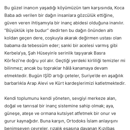
Bu güzel inancın yaşadığı köyümüzün tam karşısında, Koca
Baba adı verilen bir dağın insanlara gözcülük ettiğine,
güven veren ihtişamıyla bir inanç abidesi olduğuna inanılır.
“Büyüklük işte budur” dedirten bu dağın önünden altı
koldan geçen dere, coşkuyla akarak değirmen ustası olan
babama da tebessüm eder; sanki bir acelesi varmış gibi
Kerbela’ya, Şah Hüseyin’e serinlik taşıyarak Basra
Körfezi’ne doğru yol alır. Geçtiği yerdeki kirliliği temizler mi
bilinmez; ancak bu topraklar hâlâ kanamaya devam
etmektedir. Bugün IŞİD artığı çeteler, Suriye’de en aşağılık
barbarlıkla Arap Alevi ve Kürt kardeşlerimizi katletmektedir.
Kendi toplumunu kendi yöneten, sevgiyi merkeze alan,
doğal ve tanrısal bir inanç sistemine sahip olmak; aya,
güneşe, ateşe ve ormana kutsiyet atfetmek bir onur ve
gurur kaynağıdır. Buna karşın, Ortodoks İslam anlayışını
benimseyen çevreler, rızalık esasına dayanan Kızılbaş