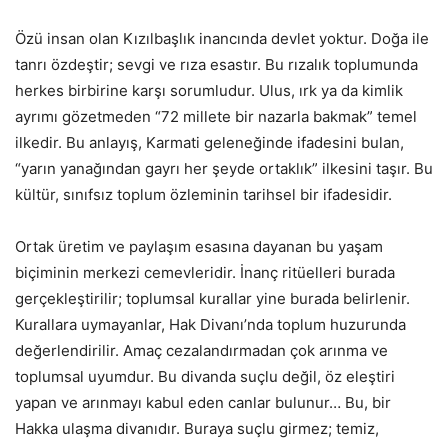
Özü insan olan Kızılbaşlık inancında devlet yoktur. Doğa ile
tanrı özdeştir; sevgi ve rıza esastır. Bu rızalık toplumunda
herkes birbirine karşı sorumludur. Ulus, ırk ya da kimlik
ayrımı gözetmeden “72 millete bir nazarla bakmak” temel
ilkedir. Bu anlayış, Karmati geleneğinde ifadesini bulan,
“yarın yanağından gayrı her şeyde ortaklık” ilkesini taşır. Bu
kültür, sınıfsız toplum özleminin tarihsel bir ifadesidir.
Ortak üretim ve paylaşım esasına dayanan bu yaşam
biçiminin merkezi cemevleridir. İnanç ritüelleri burada
gerçekleştirilir; toplumsal kurallar yine burada belirlenir.
Kurallara uymayanlar, Hak Divanı’nda toplum huzurunda
değerlendirilir. Amaç cezalandırmadan çok arınma ve
toplumsal uyumdur. Bu divanda suçlu değil, öz eleştiri
yapan ve arınmayı kabul eden canlar bulunur… Bu, bir
Hakka ulaşma divanıdır. Buraya suçlu girmez; temiz,