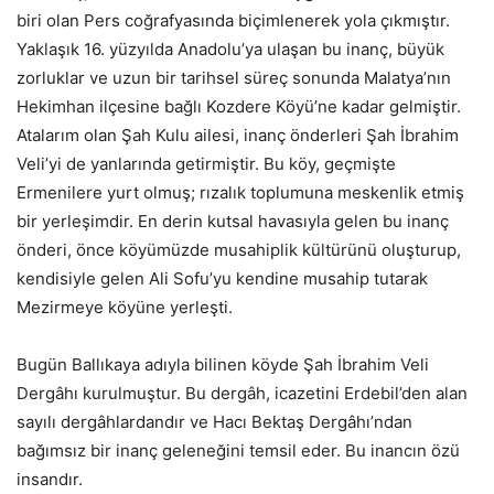
biri olan Pers coğrafyasında biçimlenerek yola çıkmıştır.
Yaklaşık 16. yüzyılda Anadolu’ya ulaşan bu inanç, büyük
zorluklar ve uzun bir tarihsel süreç sonunda Malatya’nın
Hekimhan ilçesine bağlı Kozdere Köyü’ne kadar gelmiştir.
Atalarım olan Şah Kulu ailesi, inanç önderleri Şah İbrahim
Veli’yi de yanlarında getirmiştir. Bu köy, geçmişte
Ermenilere yurt olmuş; rızalık toplumuna meskenlik etmiş
bir yerleşimdir. En derin kutsal havasıyla gelen bu inanç
önderi, önce köyümüzde musahiplik kültürünü oluşturup,
kendisiyle gelen Ali Sofu’yu kendine musahip tutarak
Mezirmeye köyüne yerleşti.
Bugün Ballıkaya adıyla bilinen köyde Şah İbrahim Veli
Dergâhı kurulmuştur. Bu dergâh, icazetini Erdebil’den alan
sayılı dergâhlardandır ve Hacı Bektaş Dergâhı’ndan
bağımsız bir inanç geleneğini temsil eder. Bu inancın özü
insandır.