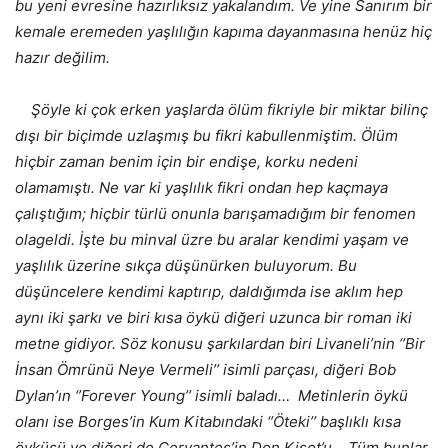
bu yeni evresine hazırlıksız yakalandım. Ve yine Sanırım bir
kemale eremeden yaşlılığın kapıma dayanmasına henüz hiç
hazır değilim.
Şöyle ki çok erken yaşlarda ölüm fikriyle bir miktar bilinç
dışı bir biçimde uzlaşmış bu fikri kabullenmiştim. Ölüm
hiçbir zaman benim için bir endişe, korku nedeni
olamamıştı. Ne var ki yaşlılık fikri ondan hep kaçmaya
çalıştığım; hiçbir türlü onunla barışamadığım bir fenomen
olageldi. İşte bu minval üzre bu aralar kendimi yaşam ve
yaşlılık üzerine sıkça düşünürken buluyorum. Bu
düşüncelere kendimi kaptırıp, daldığımda ise aklım hep
aynı iki şarkı ve biri kısa öykü diğeri uzunca bir roman iki
metne gidiyor. Söz konusu şarkılardan biri Livaneli’nin ‘’Bir
İnsan Ömrünü Neye Vermeli’’ isimli parçası, diğeri Bob
Dylan’ın ‘’Forever Young’’ isimli baladı… Metinlerin öykü
olanı ise Borges’in Kum Kitabındaki ‘’Öteki’’ başlıklı kısa
öyküsü ve diğeri de Cervantes’in Don Kişot’u… Tüm bunlar