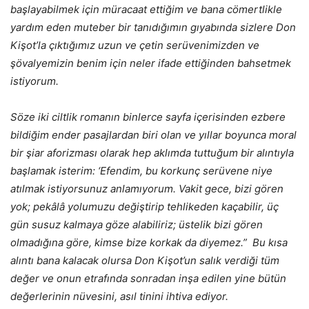
başlayabilmek için müracaat ettiğim ve bana cömertlikle
yardım eden muteber bir tanıdığımın gıyabında sizlere Don
Kişot’la çıktığımız uzun ve çetin serüvenimizden ve
şövalyemizin benim için neler ifade ettiğinden bahsetmek
istiyorum.
Söze iki ciltlik romanın binlerce sayfa içerisinden ezbere
bildiğim ender pasajlardan biri olan ve yıllar boyunca moral
bir şiar aforizması olarak hep aklımda tuttuğum bir alıntıyla
başlamak isterim: ‘Efendim, bu korkunç serüvene niye
atılmak istiyorsunuz anlamıyorum. Vakit gece, bizi gören
yok; pekâlâ yolumuzu değiştirip tehlikeden kaçabilir, üç
gün susuz kalmaya göze alabiliriz; üstelik bizi gören
olmadığına göre, kimse bize korkak da diyemez.” Bu kısa
alıntı bana kalacak olursa Don Kişot’un salık verdiği tüm
değer ve onun etrafında sonradan inşa edilen yine bütün
değerlerinin nüvesini, asıl tinini ihtiva ediyor.