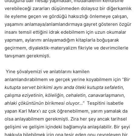
olduğuna dair hesap yapmadan, müdahalenin kendisine
verebileceği zararları düşünmeden dolaysız bir diğerkamlık
ile eyleme geçen ve gördüğü haksızlığı önlemeye çalışan,
yaşamını anlamaya/anlamlandırmaya gayret gösteren özgür
insanı temsil ettiğini idrak edebilmem için uzun okumalar
yapmam, aylarımı anlayamadığım kitaplarla boğuşarak
geçirmem, diyalektik-materyalizm fikriyle ve devrimcilerle
tanışmam gerekmişti.
Yine şövalyemizi ve anlatılarını kamilen
anlamlandırabilmem ve gerçek yerine koyabilmem için
‘
‘Bir
kutupta servet birikimi aynı anda öteki kutupta sefaletin,
çalışma eziyetinin, köleliğin, cehaletin, canavarlaşmanın,
ahlaki çöküntünün birikmesi oluyor…”
Tespitini isabetle
yapan Karl Marx’ı az çok öğrenebilmem, yarım yamalak da
olsa anlayabilmem gerekmişti. Zira her şey ancak tarihsel
gelişimi ve gelişim içindeki bağlamıyla anlaşılabilir. Bir şeyi
hakkıyla bilebilmek için ona tesir eden onu çevreleyen bir