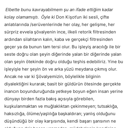
Elbette bunu kavrayabilmem şu an ifade ettiğim kadar
kolay olamamıştı. Öyle ki
Don Kişot’un iki sesli, çifte
anlatılarında /serüvenlerinde her olay, her gelişme, her
sürpriz evvela şövalyenin ince, ilkeli retorik filtresinden
ardından silahtarın kalın, kaba ve gerçekçi filtresinden
geçer ya da bunun tam tersi olur. Bu işleyiş aracılığı ile bir
seste doğru olan şeyin diğerinde yalan bir diğerinde yalan
olan şeyin ötekinde doğru olduğu teşhis edebiliriz. Yine bu
işleyişle her şeyin ön ve arka yüzü meydana çıkmış olur.
Ancak ne var ki Şövalyemizin, böylelikle bilginin
diyalektiğini kurarak; basit bir güldürün ötesinde gerçekte
inancın boyunduruğunda yetkeye boyun eğen insan yerine
dünyayı birden fazla bakış açısıyla görebilen,
kuşkulanmaktan ve muğlaklıktan çekinmeyen; tutsaklığa,
haksızlığa, ölüme/yaşlılığa başkaldıran; yanlış olduğunu
düşündüğü bir olay karşısında, kendi başarı şansının ne