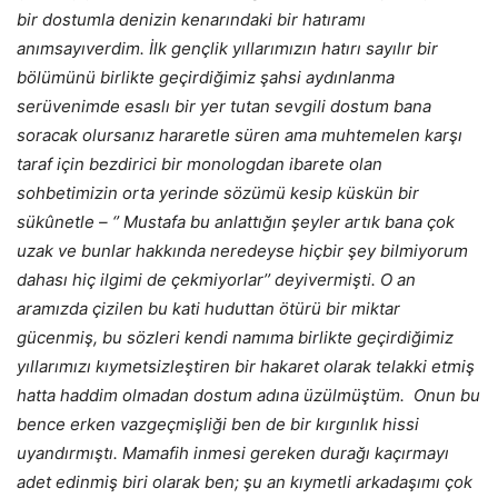
bir dostumla denizin kenarındaki bir hatıramı
anımsayıverdim. İlk gençlik yıllarımızın hatırı sayılır bir
bölümünü birlikte geçirdiğimiz şahsi aydınlanma
serüvenimde esaslı bir yer tutan sevgili dostum bana
soracak olursanız hararetle süren ama muhtemelen karşı
taraf için bezdirici bir monologdan ibarete olan
sohbetimizin orta yerinde sözümü kesip küskün bir
sükûnetle – ‘’ Mustafa bu anlattığın şeyler artık bana çok
uzak ve bunlar hakkında neredeyse hiçbir şey bilmiyorum
dahası hiç ilgimi de çekmiyorlar’’ deyivermişti. O an
aramızda çizilen bu kati huduttan ötürü bir miktar
gücenmiş, bu sözleri kendi namıma birlikte geçirdiğimiz
yıllarımızı kıymetsizleştiren bir hakaret olarak telakki etmiş
hatta haddim olmadan dostum adına üzülmüştüm. Onun bu
bence erken vazgeçmişliği ben de bir kırgınlık hissi
uyandırmıştı. Mamafih inmesi gereken durağı kaçırmayı
adet edinmiş biri olarak ben; şu an kıymetli arkadaşımı çok