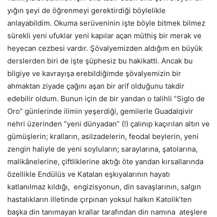
yığın şeyi de öğrenmeyi gerektirdiği böylelikle
anlayabildim. Okuma serüveninin işte böyle bitmek bilmez
sürekli yeni ufuklar yeni kapılar açan müthiş bir merak ve
heyecan cezbesi vardır. Şövalyemizden aldığım en büyük
derslerden biri de işte şüphesiz bu hakikatti. Ancak bu
bilgiye ve kavrayışa erebildiğimde şövalyemizin bir
ahmaktan ziyade çağını aşan bir arif olduğunu takdir
edebilir oldum. Bunun için de bir yandan o talihli ”Siglo de
Oro” günlerinde ilimin yeşerdiği, gemilerle Guadalqivir
nehri üzerinden ”yeni dünyadan” (!) çalınıp kaçırılan altın ve
gümüşlerin; kralların, asilzadelerin, feodal beylerin, yeni
zengin haliyle de yeni soyluların; saraylarına, şatolarına,
malikânelerine, çiftliklerine aktığı öte yandan kırsallarında
özellikle Endülüs ve Katalan eşkıyalarının hayatı
katlanılmaz kıldığı, engizisyonun, din savaşlarının, salgın
hastalıkların illetinde çırpınan yoksul halkın Katolik’ten
başka din tanımayan krallar tarafından din namına ateşlere