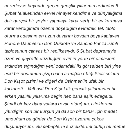
neredeyse beyhude geçen gençlik yıllarımın ardından 6
Şubat felaketinden evvel nihayet kendime ve dünyalığıma
dair gerçek bir şeyler yapmaya karar verip bir ev kurmaya
karar verdiğimde özenle döşediğim evimdeki tek tablo
oturma odasının en uzun duvarını boydan boya kaplayan
Honore Daumier’in Don Quixote ve Sancho Panza isimli
tablosunun canvas bir replikasıydı. 6 Şubat depremiyle
özen ve gayretle düzdüğüm evimin yerle bir olmasının
ardından sığındığım yeni odamdaki iki görselden biri yine
eski bir dostumun çizip bana armağan ettiği Picasso’nun
Don Kişot çizimi ve diğeri de Osihmen’in ufak bir
kartoneti… Velhasıl Don Kişot ilk gençlik yıllarımdan bu
erken yaşlılık yıllarıma değin hep bana eşlik edegeldi.
Şimdi bir kez daha yollara revan olduğum, izleklerimi
yitirdiğim son bir kurşun ya da son bir bahar için medet
umduğum bu günler de Don Kişot üzerine çokça
düşünüyorum. Bu sebeplerle sözcüklerimi bulup bu metne