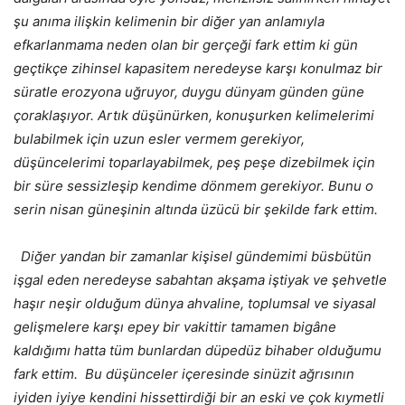
şu anıma ilişkin kelimenin bir diğer yan anlamıyla
efkarlanmama neden olan bir gerçeği fark ettim ki gün
geçtikçe zihinsel kapasitem neredeyse karşı konulmaz bir
süratle erozyona uğruyor, duygu dünyam günden güne
çoraklaşıyor. Artık düşünürken, konuşurken kelimelerimi
bulabilmek için uzun esler vermem gerekiyor,
düşüncelerimi toparlayabilmek, peş peşe dizebilmek için
bir süre sessizleşip kendime dönmem gerekiyor. Bunu o
serin nisan güneşinin altında üzücü bir şekilde fark ettim.
Diğer yandan bir zamanlar kişisel gündemimi büsbütün
işgal eden neredeyse sabahtan akşama iştiyak ve şehvetle
haşır neşir olduğum dünya ahvaline, toplumsal ve siyasal
gelişmelere karşı epey bir vakittir tamamen bigâne
kaldığımı hatta tüm bunlardan düpedüz bihaber olduğumu
fark ettim. Bu düşünceler içeresinde sinüzit ağrısının
iyiden iyiye kendini hissettirdiği bir an eski ve çok kıymetli