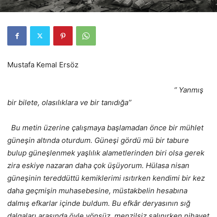
Mustafa Kemal Ersöz
‘’ Yanmış
bir bilete, olasılıklara ve bir tanıdığa’’
Bu metin üzerine çalışmaya başlamadan önce bir mühlet
güneşin altında oturdum. Güneşi gördü mü bir tabure
bulup güneşlenmek yaşlılık alametlerinden biri olsa gerek
zira eskiye nazaran daha çok üşüyorum. Hülasa nisan
güneşinin tereddüttü kemiklerimi ısıtırken kendimi bir kez
daha geçmişin muhasebesine, müstakbelin hesabına
dalmış efkarlar içinde buldum. Bu efkâr deryasının sığ
dalgaları arasında öyle yönsüz, menzilsiz salınırken nihayet