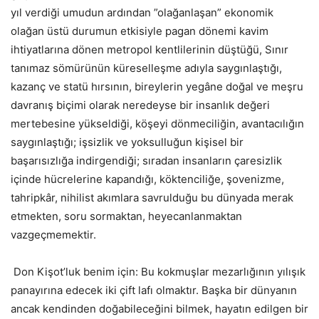
yıl verdiği umudun ardından ”olağanlaşan” ekonomik
olağan üstü durumun etkisiyle pagan dönemi kavim
ihtiyatlarına dönen metropol kentlilerinin düştüğü, Sınır
tanımaz sömürünün küreselleşme adıyla saygınlaştığı,
kazanç ve statü hırsının, bireylerin yegâne doğal ve meşru
davranış biçimi olarak neredeyse bir insanlık değeri
mertebesine yükseldiği, köşeyi dönmeciliğin, avantacılığın
saygınlaştığı; işsizlik ve yoksulluğun kişisel bir
başarısızlığa indirgendiği; sıradan insanların çaresizlik
içinde hücrelerine kapandığı, köktenciliğe, şovenizme,
tahripkâr, nihilist akımlara savrulduğu bu dünyada merak
etmekten, soru sormaktan, heyecanlanmaktan
vazgeçmemektir.
Don Kişot’luk benim için: Bu kokmuşlar mezarlığının yılışık
panayırına edecek iki çift lafı olmaktır. Başka bir dünyanın
ancak kendinden doğabileceğini bilmek, hayatın edilgen bir