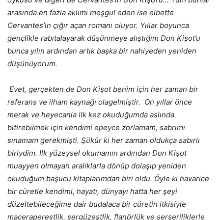
arasında en fazla aklımı meşgul eden ise elbette
Cervantes’in çığır açan romanı oluyor. Yıllar boyunca
gençlikle rabıtalayarak düşünmeye alıştığım Don Kişot’u
bunca yılın ardından artık başka bir nahiyeden yeniden
düşünüyorum.
Evet, gerçekten de Don Kişot benim için her zaman bir
referans ve ilham kaynağı olagelmiştir. On yıllar önce
merak ve heyecanla ilk kez okuduğumda aslında
bitirebilmek için kendimi epeyce zorlamam, sabrımı
sınamam gerekmişti. Şükür ki her zaman oldukça sabırlı
biriydim. İlk yüzeysel okumamın ardından Don Kişot
muayyen olmayan aralıklarla dönüp dolaşıp yeniden
okuduğum başucu kitaplarımdan biri oldu. Öyle ki havarice
bir cüretle kendimi, hayatı, dünyayı hatta her şeyi
düzeltebileceğime dair budalaca bir cüretin itkisiyle
maceraperestlik, sergüzeştlik, flanörlük ve serseriliklerle