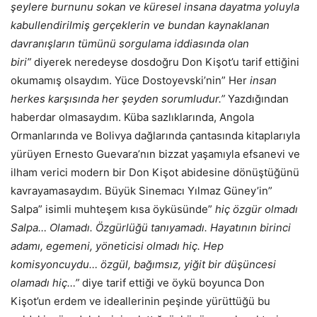
şeylere burnunu sokan ve küresel insana dayatma yoluyla
kabullendirilmiş gerçeklerin ve bundan kaynaklanan
davranışların tümünü sorgulama iddiasında olan
biri”
diyerek neredeyse dosdoğru Don Kişot’u tarif ettiğini
okumamış olsaydım. Yüce Dostoyevski’nin” Her
insan
herkes karşısında her şeyden sorumludur.”
Yazdığından
haberdar olmasaydım. Küba sazlıklarında, Angola
Ormanlarında ve Bolivya dağlarında çantasında kitaplarıyla
yürüyen Ernesto Guevara’nın bizzat yaşamıyla efsanevi ve
ilham verici modern bir Don Kişot abidesine dönüştüğünü
kavrayamasaydım. Büyük Sinemacı Yılmaz Güney’in”
Salpa” isimli muhteşem kısa öyküsünde”
hiç özgür olmadı
Salpa… Olamadı. Özgürlüğü tanıyamadı. Hayatının birinci
adamı, egemeni, yöneticisi olmadı hiç. Hep
komisyoncuydu… özgül, bağımsız, yiğit bir düşüncesi
olamadı hiç…”
diye tarif ettiği ve öykü boyunca Don
Kişot’un erdem ve ideallerinin peşinde yürüttüğü bu