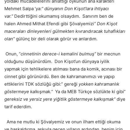
yoldaki mücadelelerini anlattığı öykünün ana karakteri
Mehmet Salpa ’ya:
” dünyanın Don Kişot’lara ihtiyacı
var.”
Dedirttiğini okumamış olsaydım. Sanırım ben de
halen Ahmed Mithat Efendi gibi Şövalyemizi
” Don Kişot
maceraları dinleyenleri gülmekten kıvrandıracak tuhaflıkları
olan”
gülünç bir deli olarak görür ve anlardım.
Onun, ‘’
cinnetinin derece-i kemalini bulmuş”
bir mecnun
olduğunu düşünürdüm. Don Kişot’un dünyaya iyilik
yapmak için tehlikelere atılması bana da komik, acınası bir
cinnet gibi görünürdü. Ben de kahramanımızı ve yapıp
ettiklerini TDK sözlüğü gibi:” gereği
yokken kahramanlık
göstermeye kalkışmak.”
Ya da MEB Türkçe sözlükte ki gibi”
gereksiz ve yersiz yere yiğitlik göstermeye kalkışmak”
diye
tarif ederdim.
Ama ne mutlu ki Şövalyemiz ve onun ilham ettiği okuma
ve başkaldırma aşkıyla geçen yılların ardından benim için