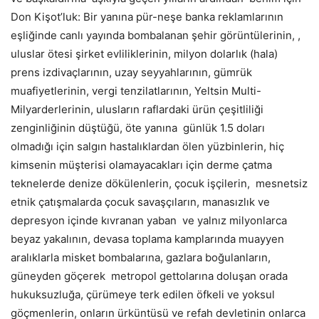
Don Kişot’luk: Bir yanına pür-neşe banka reklamlarının
eşliğinde canlı yayında bombalanan şehir görüntülerinin, ,
uluslar ötesi şirket evliliklerinin, milyon dolarlık (hala)
prens izdivaçlarının, uzay seyyahlarının, gümrük
muafiyetlerinin, vergi tenzilatlarının, Yeltsin Multi-
Milyarderlerinin, ulusların raflardaki ürün çeşitliliği
zenginliğinin düştüğü, öte yanına günlük 1.5 doları
olmadığı için salgın hastalıklardan ölen yüzbinlerin, hiç
kimsenin müşterisi olamayacakları için derme çatma
teknelerde denize dökülenlerin, çocuk işçilerin, mesnetsiz
etnik çatışmalarda çocuk savaşçıların, manasızlık ve
depresyon içinde kıvranan yaban ve yalnız milyonlarca
beyaz yakalının, devasa toplama kamplarında muayyen
aralıklarla misket bombalarına, gazlara boğulanların,
güneyden göçerek metropol gettolarına doluşan orada
hukuksuzluğa, çürümeye terk edilen öfkeli ve yoksul
göçmenlerin, onların ürküntüsü ve refah devletinin onlarca