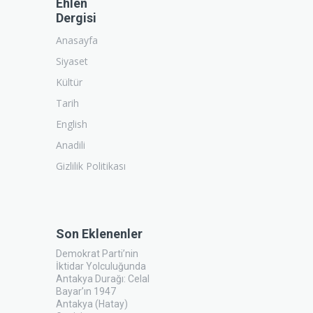
Ehlen
Dergisi
Anasayfa
Siyaset
Kültür
Tarih
English
Anadili
Gizlilik Politikası
Son Eklenenler
Demokrat Parti’nin
İktidar Yolculuğunda
Antakya Durağı: Celal
Bayar’ın 1947
Antakya (Hatay)