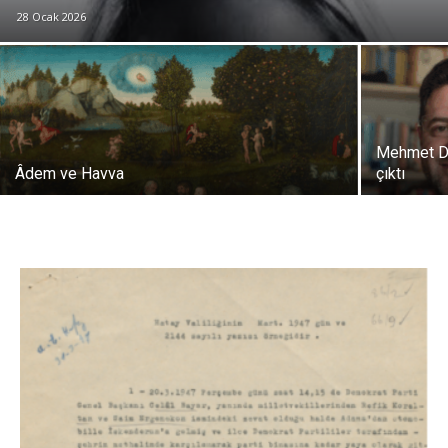
28 Ocak 2026
Mehmet Düşer’in
Âdem ve Havva
çıktı