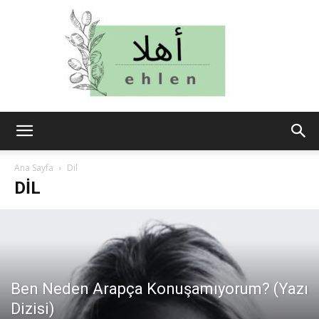
ehlen
Ana Sayfa
Dil
DIL
Ben Neden Arapça Konuşamıyorum? (Yazı
Dizisi)