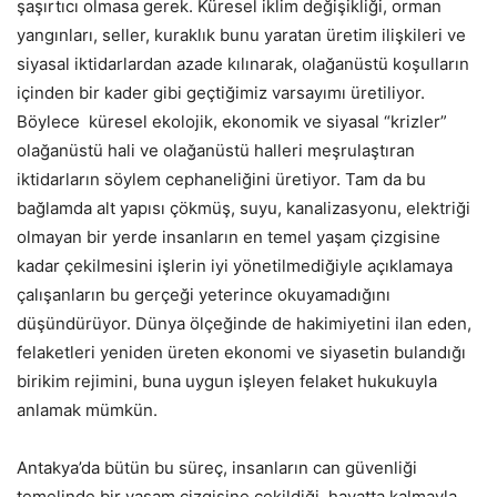
şaşırtıcı olmasa gerek. Küresel iklim değişikliği, orman
yangınları, seller, kuraklık bunu yaratan üretim ilişkileri ve
siyasal iktidarlardan azade kılınarak, olağanüstü koşulların
içinden bir kader gibi geçtiğimiz varsayımı üretiliyor.
Böylece küresel ekolojik, ekonomik ve siyasal “krizler”
olağanüstü hali ve olağanüstü halleri meşrulaştıran
iktidarların söylem cephaneliğini üretiyor. Tam da bu
bağlamda alt yapısı çökmüş, suyu, kanalizasyonu, elektriği
olmayan bir yerde insanların en temel yaşam çizgisine
kadar çekilmesini işlerin iyi yönetilmediğiyle açıklamaya
çalışanların bu gerçeği yeterince okuyamadığını
düşündürüyor. Dünya ölçeğinde de hakimiyetini ilan eden,
felaketleri yeniden üreten ekonomi ve siyasetin bulandığı
birikim rejimini, buna uygun işleyen felaket hukukuyla
anlamak mümkün.
Antakya’da bütün bu süreç, insanların can güvenliği
temelinde bir yaşam çizgisine çekildiği, hayatta kalmayla