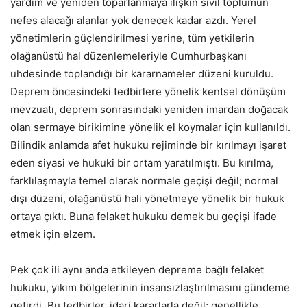
yardım ve yeniden toparlanmaya ilişkin sivil toplumun
nefes alacağı alanlar yok denecek kadar azdı. Yerel
yönetimlerin güçlendirilmesi yerine, tüm yetkilerin
olağanüstü hal düzenlemeleriyle Cumhurbaşkanı
uhdesinde toplandığı bir kararnameler düzeni kuruldu.
Deprem öncesindeki tedbirlere yönelik kentsel dönüşüm
mevzuatı, deprem sonrasındaki yeniden imardan doğacak
olan sermaye birikimine yönelik el koymalar için kullanıldı.
Bilindik anlamda afet hukuku rejiminde bir kırılmayı işaret
eden siyasi ve hukuki bir ortam yaratılmıştı. Bu kırılma,
farklılaşmayla temel olarak normale geçişi değil; normal
dışı düzeni, olağanüstü hali yönetmeye yönelik bir hukuk
ortaya çıktı. Buna felaket hukuku demek bu geçişi ifade
etmek için elzem.
Pek çok ili aynı anda etkileyen depreme bağlı felaket
hukuku, yıkım bölgelerinin insansızlaştırılmasını gündeme
getirdi. Bu tedbirler, idari kararlarla değil; genellikle