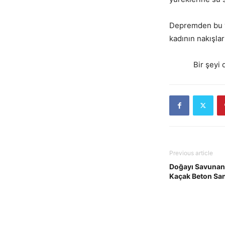
Depremden bu ya
kadının nakışla
Bir şeyi daha 
Previous article
Doğayı Savunanl
Kaçak Beton San