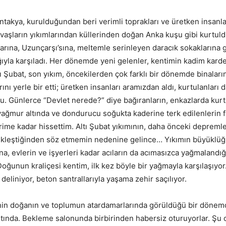
takya, kurulduğundan beri verimli toprakları ve üretken insanla
vaşların yıkımlarından küllerinden doğan Anka kuşu gibi kurtuldu
arına, Uzunçarşı’sına, meltemle serinleyen daracık sokaklarına g
ğıyla karşıladı. Her dönemde yeni gelenler, kentimin kadim karde
ltı Şubat, son yıkım, öncekilerden çok farklı bir dönemde binalar
nı yerle bir etti; üretken insanları aramızdan aldı, kurtulanları 
u. Günlerce “Devlet nerede?” diye bağıranların, enkazlarda kurt
yağmur altında ve dondurucu soğukta kaderine terk edilenlerin fe
lerime kadar hissettim. Altı Şubat yıkımının, daha önceki depremle
leştiğinden söz etmemin nedenine gelince… Yıkımın büyüklüğ
ana, evlerin ve işyerleri kadar acıların da acımasızca yağmaland
oğunun kraliçesi kentim, ilk kez böyle bir yağmayla karşılaşıyor.
ı deliniyor, beton santrallarıyla yaşama zehir saçılıyor.
anın ve toplumun atardamarlarında görüldüğü bir dönem
tında. Bekleme salonunda birbirinden habersiz oturuyorlar. Şu