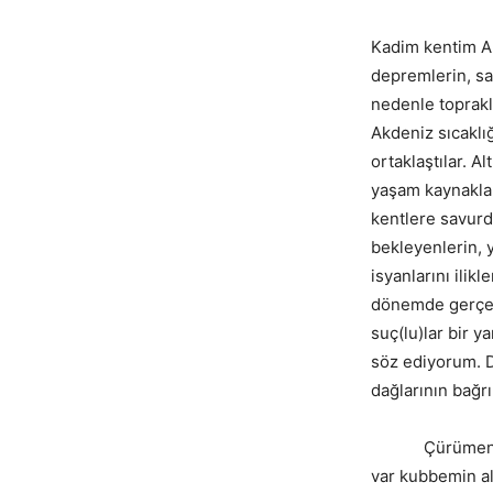
Kadim kentim An
depremlerin, sa
nedenle toprakl
Akdeniz sıcaklı
ortaklaştılar. A
yaşam kaynakları
kentlere savurd
bekleyenlerin, 
isyanlarını ilik
dönemde gerçek
suç(lu)lar bir y
söz ediyorum. D
dağlarının bağr
Çürümenin doğ
var kubbemin al