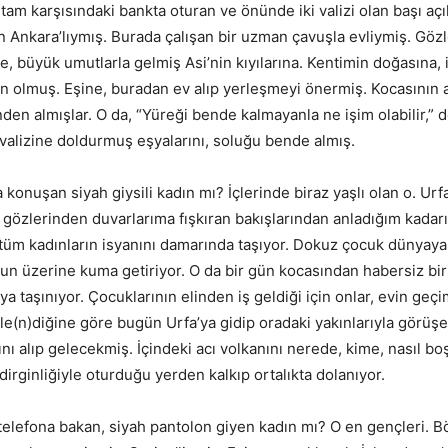
tam karşısındaki bankta oturan ve önünde iki valizi olan başı açık
dın Ankara’lıymış. Burada çalışan bir uzman çavuşla evliymiş. Göz
 büyük umutlarla gelmiş Asi’nin kıyılarına. Kentimin doğasına, 
n olmuş. Eşine, buradan ev alıp yerleşmeyi önermiş. Kocasının a
nden almışlar. O da, “Yüreği bende kalmayanla ne işim olabilir,”
 valizine doldurmuş eşyalarını, soluğu bende almış.
an siyah giysili kadın mı? İçlerinde biraz yaşlı olan o. Urf
k gözlerinden duvarlarıma fışkıran bakışlarından anladığım kadarı
üm kadınların isyanını damarında taşıyor. Dokuz çocuk dünyaya
un üzerine kuma getiriyor. O da bir gün kocasından habersiz bir
ya taşınıyor. Çocuklarının elinden iş geldiği için onlar, evin geç
yle(n)diğine göre bugün Urfa’ya gidip oradaki yakınlarıyla görüş
ını alıp gelecekmiş. İçindeki acı volkanını nerede, kime, nasıl bo
irginliğiyle oturduğu yerden kalkıp ortalıkta dolanıyor.
ona bakan, siyah pantolon giyen kadın mı? O en gençleri. B