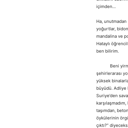
içimden…
Ha, unutmadan s
yoğurtlar, bidon
mandalina ve po
Hataylı öğrenci
ben bilirim.
Beni yirmi yıl
şehirlerarası y
yüksek binalarla
büyüdü. Adliye b
Suriye’den sava
karşılaşmadım, 
taşımdan, beton
öykülerinin örgü
çıktı?” diyecek