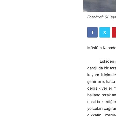
Fotoğraf: Süle
Müslüm Kabada
Eskiden şehri
garajı da bir tar
kaynardı içimde
şehirlere, hatt
değişik yerleri
ballandırarak an
nasıl beklediğ
yolcuları çağıra
dikkatini üzeri