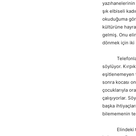
yazıhanelerinin 
şık elbiseli ka
okuduğuma göre,
kültürüne hayra
gelmiş. Onu eli
dönmek için iki
Telefonla konuş
söylüyor. Kırpı
eşitlenemeyen t
sonra kocası on
çocuklarıyla ora
çalışıyorlar. Sö
başka ihtiyaçlar
bilememenin ted
Elindeki telef