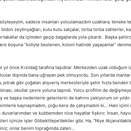
öyleyeyim, sadece insanları yolculamazdım uzaklara; teneke t
 bidon zeytinyağları, kutu kutu salçalar, torba torba zahterler, k
rtakallar da içimden geçip bagajlarda yola çıkardı. Başka şehi
lere boşuna “koliyle beslenen, koloni halinde yaşayanlar” denmed
 önce Kızıldağ tarafına taşıdılar. Merkezden uzak olduğum iç
olcular dışında bana uğrayan pek olmuyordu. Son yıllarda mantar 
, pıtrak gibi çoğalan alışveriş merkezleriyle şehir hızla benden 
inası, okullar çevre yoluna taşındı. Yolcu profilim de değişmeye
ş ve başka nedenlerle gelenlerin de kahrını çekiyorum on yıldır.
kimlerle kaynaşmadım, çoğu kere de çatışmadım ki… Hani içimi 
 duvarlarımdan ve kubbemden nice hayatlar fışkırır. İnsan, hayva
leri içinize işler Göbeklitepe’dekiler gibi. Ha, “Niye Atçana’daki
siniz; onlar benim toprağımda zaten…