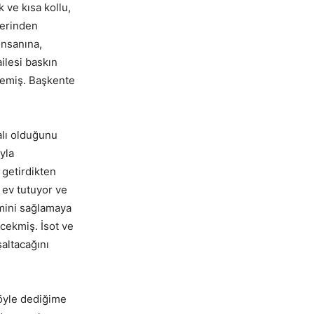
 ve kısa kollu,
lerinden
insanına,
ilesi baskın
 demiş. Başkente
alı olduğunu
yla
 getirdikten
 ev tutuyor ve
imini sağlamaya
ecekmiş. İsot ve
şaltacağını
öyle dediğime