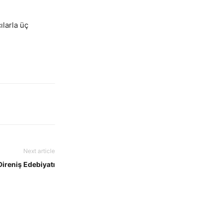
larla üç
Next article
Direniş Edebiyatı