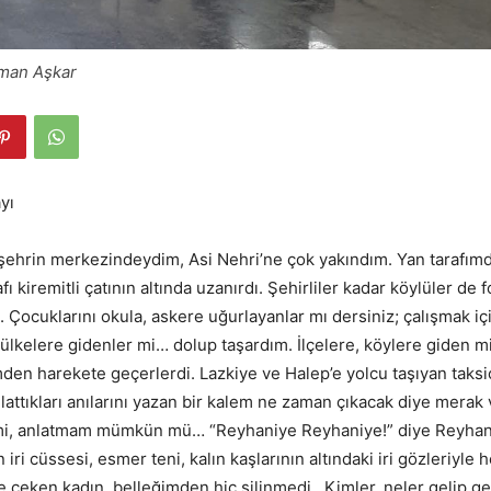
yman Aşkar
yı
n merkezindeydim, Asi Nehri’ne çok yakındım. Yan tarafım
afı kiremitli çatının altında uzanırdı. Şehirliler kadar köylüler de 
. Çocuklarını okula, askere uğurlayanlar mı dersiniz; çalışmak iç
a ülkelere gidenler mi… dolup taşardım. İlçelere, köylere giden m
mden harekete geçerlerdi. Lazkiye ve Halep’e yolcu taşıyan taksic
lattıkları anılarını yazan bir kalem ne zaman çıkacak diye merak
imi, anlatmam mümkün mü… “Reyhaniye Reyhaniye!” diye Reyhanl
n iri cüssesi, esmer teni, kalın kaşlarının altındaki iri gözleriyle 
ne çeken kadın, belleğimden hiç silinmedi. Kimler, neler gelip 