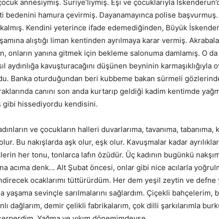
ocuk annesiymiş. Suriye’liymiş. Eşi ve çocuklarıyla İskenderun’
ti bedenini hamura çevirmiş. Dayanamayınca polise başvurmuş. 
kalmış. Kendini yeterince ifade edemediğinden, Büyük İskender
aşamına alıştığı liman kentinden ayrılmaya karar vermiş. Akrabal
en, onların yanına gitmek için bekleme salonuma damlamış. O da
asıl aydınlığa kavuşturacağını düşünen beyninin karmaşıklığıyla 
rdu. Banka oturduğundan beri kubbeme bakan sürmeli gözlerinde
praklarında canını son anda kurtarıp geldiği kadim kentimde yağ
 gibi hissediyordu kendisini.
rın ve çocukların halleri duvarlarıma, tavanıma, tabanıma, 
ur. Bu nakışlarda aşk olur, eşk olur. Kavuşmalar kadar ayrılıkla
klerin her tonu, tonlarca lafın özüdür. Üç kadının bugünkü nakşı
 ana acıma denk… Alt Şubat öncesi, onlar gibi nice acılarla yoğr
dindirecek ocaklarımı tüttürürdüm. Her dem yeşil zeytin ve defne 
la yaşama sevinçle sarılmalarını sağlardım. Çiçekli bahçelerim, b
anlı dağlarım, demir çelikli fabrikalarım, çok dilli şarkılarımla bu
 serperdim. Yağma ve yıkım dönemimdeyse…