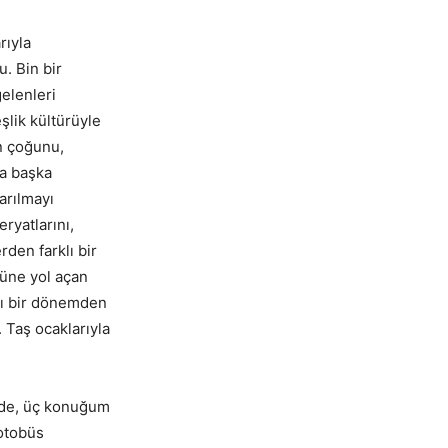
rıyla
. Bin bir
elenleri
şlik kültürüyle
ın çoğunu,
da başka
arılmayı
ryatlarını,
rden farklı bir
üne yol açan
ığı bir dönemden
 Taş ocaklarıyla
de, üç konuğum
 otobüs