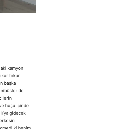
daki kamyon
fokur fokur
in başka
inibüsler de
ilerin
 ve huşu içinde
ı’ya gidecek
herkesin
geçmedi ki benim