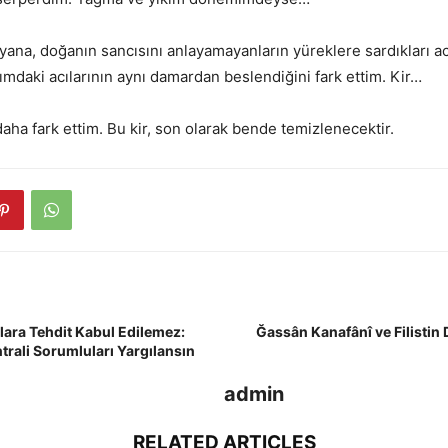
na, doğanın sancısını anlayamayanların yüreklere sardıkları acı
rımdaki acılarının aynı damardan beslendiğini fark ettim. Kir…
fark ettim. Bu kir, son olarak bende temizlenecektir.
ara Tehdit Kabul Edilemez:
Ğassân Kanafânî ve Filistin 
trali Sorumluları Yargılansın
admin
RELATED ARTICLES