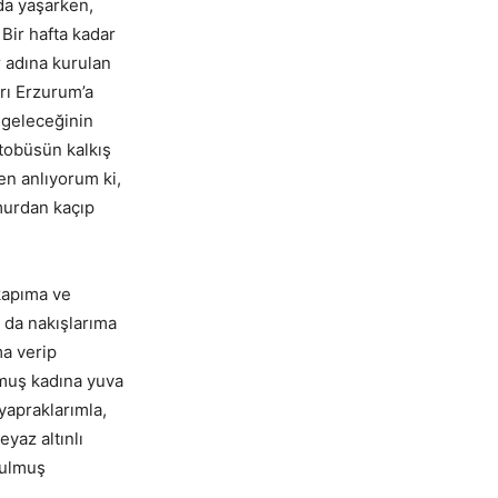
da yaşarken,
Bir hafta kadar
 adına kurulan
arı Erzurum’a
 geleceğinin
otobüsün kalkış
n anlıyorum ki,
murdan kaçıp
kapıma ve
r da nakışlarıma
ma verip
ulmuş kadına yuva
yapraklarımla,
eyaz altınlı
rkulmuş