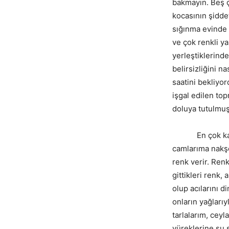
bakmayın. Beş ç
kocasının şidde
sığınma evinde 
ve çok renkli y
yerleştiklerind
belirsizliğini n
saatini bekliyo
işgal edilen to
doluya tutulmuş
En çok kadınla
camlarıma nakşol
renk verir. Ren
gittikleri renk,
olup acılarını 
onların yağlarıy
tarlalarım, ceyl
yüreklerine su