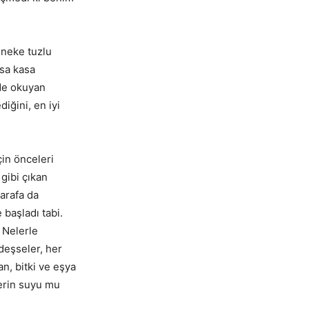
eneke tuzlu
asa kasa
rde okuyan
iğini, en iyi
in önceleri
gibi çıkan
tarafa da
 başladı tabi.
 Nelerle
deşseler, her
n, bitki ve eşya
lerin suyu mu