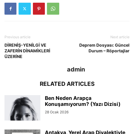
Previous article
Next article
DİRENİŞ-YENİLGİ VE
Deprem Dosyası: Güncel
ZAFERİN DİNAMİKLERİ
Durum – Röportajlar
ÜZERİNE
admin
RELATED ARTICLES
Ben Neden Arapça
Konuşamıyorum? (Yazı Dizisi)
28 Ocak 2026
Antakya, Yerel Arap Diyalektiyle