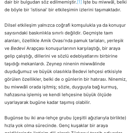
dair bir bulgudan söz edilmemiştir.
[1]
İşte bu miwwâl, belki
de böyle bir ‘istisnai’ bir etkileşimin izlerini taşımaktadır.
Dilsel etkileşim yalnızca coğrafi komşulukla ya da konuşur
sayısındaki baskınlıkla sınırlı değildir. Geçmişte taım
alanları, özellikle Amik Ovası’nda pamuk tarlaları,
yerleşik
ve
Bedevi
Arapçası konuşurlarının karşılaştığı, bir araya
gelip çalıştığı, dillerini ve sözlü edebiyatlarını birbirine
taşıdığı mekanlardı. Zeynep ninenin miwwâlinde
duyduğumuz ve büyük olasılıkla Bedevi lehçesi etkisiyle
görülen özellikler, belki de o günlerin bir hatırası. Ninemiz,
bu miwwâli orada işitmiş; sözle, duyguyla bağ kurmuş,
hafızasına işlemiş ve kendi lehçesine büyük ölçüde
uyarlayarak bugüne kadar taşımış olabilir.
Bugünse bu iki ana-lehçe grubu (çeşitli ağızlarıyla birlikte)
hızla yok olma sürecinde. Genç kuşaklar bir araya