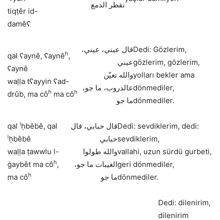
تقطر الدمع
tiqṭêr id-
damêʕ
قال عيني، عيني،
Dedi: Gözlerim,
h
qal ʕaynê, ʕaynê
,
عيني
gözlerim, gözlerim,
ʕaynê
والله تعيّن
yolları bekler ama
waḷḷa tʕayyin ʕad-
عالدروب، ما جو،
dönmediler,
h
h
drûb, ma cô
ma cô
ما جو
dönmediler.
i
qal
ḥbêbê, qal
قال حبابي، قال
Dedi: sevdiklerim, dedi:
i
ḥbêbê
حبابي
sevdiklerim,
waḷḷa ṭawwlu l-
والله طولوا
vallahi, uzun sürdü gurbeti,
h
ġaybêt ma cô
,
الغيبات ما جو،
geri dönmediler,
h
ma cô
ما جو
dönmediler.
Dedi: dilenirim,
dilenirim