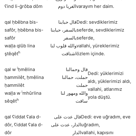
ʕind li-ġrôba dôm
الغربا دوم
varayım her daim.
qal ḥbêbna bis-
قال حبابنا
Dedi: sevdiklerimiz
safôr, ḥbêbna bis-
بالسفر، حبابنا
seferde, sevdiklerimiz
safôr
بالسفر
seferde,
waḷḷa qlûb lina
والله قلوب لنا
vallahi, yüreklerimiz
h
ştêqêt
اشتاقت
özlem içinde.
i
qal w
ḥmêlina
قال وحمالنا
Dedi: yüklerimizi
ḥammilêt, ḥmêlina
حملت، حمالنا
aldı, yüklerimizi aldı,
ḥammilêt
حملت
vallahi, atlarımız
i
waḷḷa w
mhûrlina
والله ومهور لنا
yola düştü.
h
sêqêt
ساقت
qal ʕiddat ʕala d-
قال عدت على
Dedi: eve uğradım, eve
dôr, ʕiddat ʕala d-
الدار، عدت على
uğradım,
dôr
الدار
vallahi, kapısını