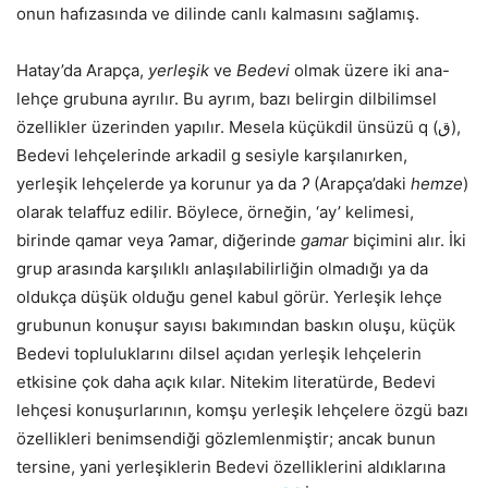
onun hafızasında ve dilinde canlı kalmasını sağlamış.
Hatay’da Arapça,
yerleşik
ve
Bedevi
olmak üzere iki ana-
lehçe grubuna ayrılır. Bu ayrım, bazı belirgin dilbilimsel
özellikler üzerinden yapılır. Mesela küçükdil ünsüzü q (ق),
Bedevi lehçelerinde arkadil g
sesiyle karşılanırken,
yerleşik lehçelerde ya korunur ya da
ʔ
(Arapça’daki
hemze
)
olarak telaffuz edilir. Böylece, örneğin, ‘ay’ kelimesi,
birinde qamar veya ʔamar, diğerinde
gamar
biçimini alır. İki
grup arasında karşılıklı anlaşılabilirliğin olmadığı ya da
oldukça düşük olduğu genel kabul görür. Yerleşik lehçe
grubunun konuşur sayısı bakımından baskın oluşu, küçük
Bedevi topluluklarını dilsel açıdan yerleşik lehçelerin
etkisine çok daha açık kılar. Nitekim literatürde, Bedevi
lehçesi konuşurlarının, komşu yerleşik lehçelere özgü bazı
özellikleri benimsendiği gözlemlenmiştir; ancak bunun
tersine, yani yerleşiklerin Bedevi özelliklerini aldıklarına