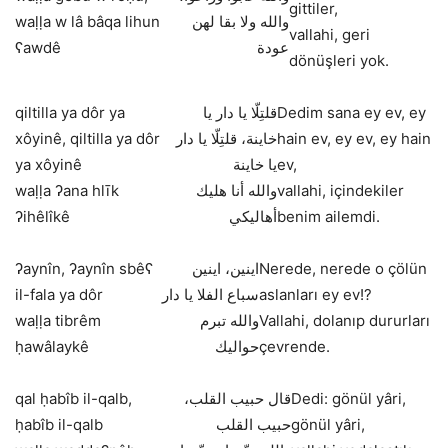
gittiler,
waḷḷa w lâ bâqa lihun
والله ولا بقا لهن
vallahi, geri
ʕawdê
عودة
dönüşleri yok.
qiltilla ya dôr ya
قلتِلّا يا دار يا
Dedim sana ey ev, ey
xôyinê, qiltilla ya dôr
خاينة، قلتِلّا يا دار
hain ev, ey ev, ey hain
ya xôyinê
يا خاينة
ev,
waḷḷa ʔana hlīk
والله أنا هليك
vallahi, içindekiler
ʔihêlîkê
أهاليكي
benim ailemdi.
ʔaynîn, ʔaynîn sbêʕ
اينين، اينين
Nerede, nerede o çölün
il-fala ya dôr
سباع الفلا يا دار
aslanları ey ev!?
waḷḷa tibrêm
والله تبرم
Vallahi, dolanıp dururları
ḥawâlaykê
حواليك
çevrende.
qal ḥabîb il-qalb,
قال حبيب القلب،
Dedi: gönül yâri,
ḥabîb il-qalb
حبيب القلب
gönül yâri,