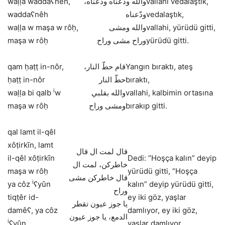
waḷḷa waddaʕnêh,
والله ودّعناه ودّعناه،
vallahi vedalaştık,
waddaʕnêh
ودّعناه
vedalaştık,
waḷḷa w maşa w rôḥ,
والله ومشى
vallahi, yürüdü gitti,
maşa w rôḥ
وراح مشى وراح
yürüdü gitti.
qam ḥaṭṭ in-nôr,
قام حطّ النار،
Yangın bıraktı, ateş
ḥaṭṭ in-nôr
حطّ النار
bıraktı,
i
waḷḷa bi qalb
w
والله بقلبي
vallahi, kalbimin ortasına
maşa w rôḥ
ومشى وراح
bırakıp gitti.
qal lamt il-qêl
xôṭirkīn, lamt
قال لمت ال قال
il-qêl xôṭirkīn
Dedi: “Hoşça kalın” deyip
خاطركن، لمت ال
maşa w rôḥ
yürüdü gitti, “Hoşça
قال خاطركن مشى
i
ya côz
ʕyûn
kalın” deyip yürüdü gitti,
وراح
tiqṭêr id-
ey iki göz, yaşlar
يا جوز عيون تقطر
damêʕ, ya côz
damlıyor, ey iki göz,
الدمع، يا جوز عيون
i
ʕyûn
yaşlar damlıyor.