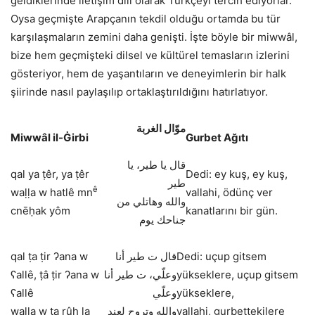
geldiklerinde iletişim dili olarak Türkçeyi tercih ediyorlar.
Oysa geçmişte Arapçanın tekdil olduğu ortamda bu tür
karşılaşmaların zemini daha genişti. İşte böyle bir miwwâl,
bize hem geçmişteki dilsel ve kültürel temasların izlerini
gösteriyor, hem de yaşantıların ve deneyimlerin bir halk
şiirinde nasıl paylaşılıp ortaklaştırıldığını hatırlatıyor.
موّال الغربة
Miwwâl il-Ġirbi
Gurbet Ağıtı
قال يا طير، يا
qal ya ṭêr, ya ṭêr
Dedi: ey kuş, ey kuş,
طير
ê
waḷḷa w hatlê mn
vallahi, ödünç ver
والله وهاتلي من
cnēḥak yôm
kanatlarını bir gün.
جناحك يوم
qal ṭa ṭir ʔana w
قال ت طير أنا
Dedi: uçup gitsem
ʕallê, ṭâ ṭir ʔana w
وعلّي، ت طير أنا
yükseklere, uçup gitsem
ʕallê
وعلّي
yükseklere,
waḷḷa w ta rûḥ la
والله وتروح لعند
vallahi, gurbettekilere