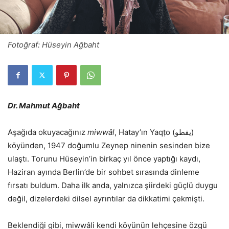
Fotoğraf: Hüseyin Ağbaht
Dr. Mahmut Ağbaht
Aşağıda okuyacağınız
miwwâl
, Hatay’ın Yaqṭo (يقطو)
köyünden, 1947 doğumlu Zeynep ninenin sesinden bize
ulaştı. Torunu Hüseyin’in birkaç yıl önce yaptığı kaydı,
Haziran ayında Berlin’de bir sohbet sırasında dinleme
fırsatı buldum. Daha ilk anda, yalnızca şiirdeki güçlü duygu
değil, dizelerdeki dilsel ayrıntılar da dikkatimi çekmişti.
Beklendiği gibi, miwwâli kendi köyünün lehçesine özgü