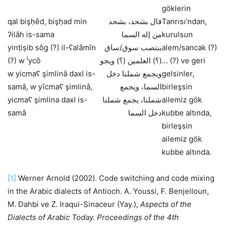
göklerin
qal bişḥêd, bişḥad min
قال بشحد، بشحد
Tanrısı’ndan,
ʔilâh is-sama
من إله السما
kurulsun
yinṭiṣib sôg (?) il-ʕalâmîn
ينتصب سوق/ساق
alem/sancak (?)
i
(?) w
ycô
(؟) العلمين (؟) ويجو
… (?) ve geri
w yicmaʕ şimlinâ daxl is-
ويجمع شملنا دخل
gelsinler,
samâ, w yîcmaʕ şimlinâ,
السما، ويجمع
birleşsin
yicmaʕ şimlina daxl is-
شملنا، يجمع شملنا
ailemiz gök
samâ
دخل السما
kubbe altında,
birleşsin
ailemiz gök
kubbe altında.
[1]
Werner Arnold (2002). Code switching and code mixing
in the Arabic dialects of Antioch. A. Youssi, F. Benjelloun,
M. Dahbi ve Z. Iraqui-Sinaceur (Yay.),
Aspects of the
Dialects of Arabic Today. Proceedings of the 4th