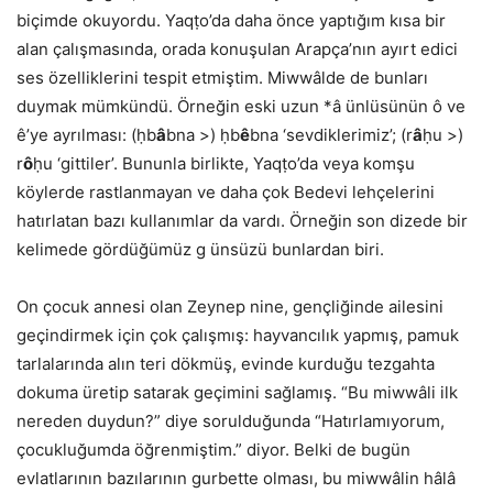
biçimde okuyordu. Yaqṭo’da daha önce yaptığım kısa bir
alan çalışmasında, orada konuşulan Arapça’nın ayırt edici
ses özelliklerini tespit etmiştim. Miwwâlde de bunları
duymak mümkündü. Örneğin eski uzun *â ünlüsünün ô ve
ê’ye ayrılması: (ḥb
â
bna >) ḥb
ê
bna ‘sevdiklerimiz’; (r
â
ḥu >)
r
ô
ḥu ‘gittiler’. Bununla birlikte, Yaqṭo’da veya komşu
köylerde rastlanmayan ve daha çok Bedevi lehçelerini
hatırlatan bazı kullanımlar da vardı. Örneğin son dizede bir
kelimede gördüğümüz g ünsüzü bunlardan biri.
On çocuk annesi olan Zeynep nine, gençliğinde ailesini
geçindirmek için çok çalışmış: hayvancılık yapmış, pamuk
tarlalarında alın teri dökmüş, evinde kurduğu tezgahta
dokuma üretip satarak geçimini sağlamış. “Bu miwwâli ilk
nereden duydun?” diye sorulduğunda “Hatırlamıyorum,
çocukluğumda öğrenmiştim.” diyor. Belki de bugün
evlatlarının bazılarının gurbette olması, bu miwwâlin hâlâ