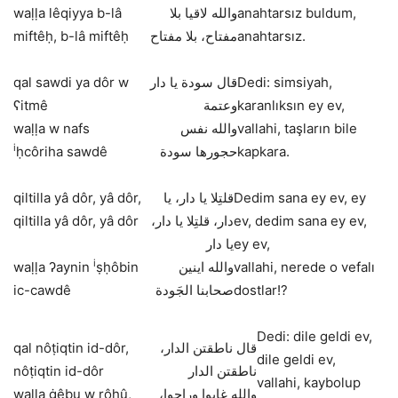
waḷḷa lêqiyya b-lâ
والله لاقيا بلا
anahtarsız buldum,
miftêḥ, b-lâ miftêḥ
مفتاح، بلا مفتاح
anahtarsız.
qal sawdi ya dôr w
قال سودة يا دار
Dedi: simsiyah,
ʕitmê
وعتمة
karanlıksın ey ev,
waḷḷa w nafs
والله نفس
vallahi, taşların bile
i
ḥcôriha sawdê
حجورها سودة
kapkara.
qiltilla yâ dôr, yâ dôr,
قلتِلا يا دار، يا
Dedim sana ey ev, ey
qiltilla yâ dôr, yâ dôr
دار، قلتِلا يا دار،
ev, dedim sana ey ev,
يا دار
ey ev,
i
waḷḷa ʔaynin
ṣḥôbin
والله اينين
vallahi, nerede o vefalı
ic-cawdê
صحابنا الجَودة
dostlar!?
Dedi: dile geldi ev,
qal nôṭiqtin id-dôr,
قال ناطقتن الدار،
dile geldi ev,
nôṭiqtin id-dôr
ناطقتن الدار
vallahi, kaybolup
waḷḷa ġêbu w rôḥû,
،والله غابوا وراحوا