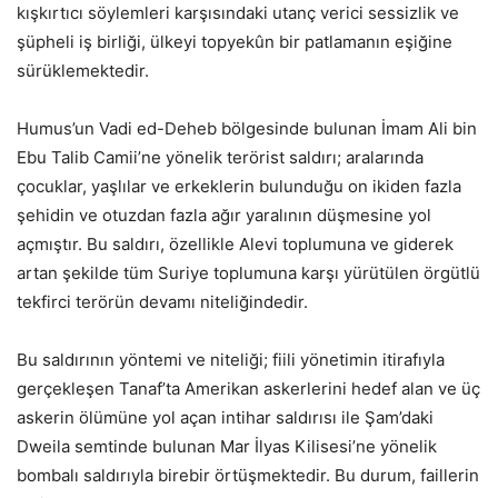
kışkırtıcı söylemleri karşısındaki utanç verici sessizlik ve
şüpheli iş birliği, ülkeyi topyekûn bir patlamanın eşiğine
sürüklemektedir.
Humus’un Vadi ed-Deheb bölgesinde bulunan İmam Ali bin
Ebu Talib Camii’ne yönelik terörist saldırı; aralarında
çocuklar, yaşlılar ve erkeklerin bulunduğu on ikiden fazla
şehidin ve otuzdan fazla ağır yaralının düşmesine yol
açmıştır. Bu saldırı, özellikle Alevi toplumuna ve giderek
artan şekilde tüm Suriye toplumuna karşı yürütülen örgütlü
tekfirci terörün devamı niteliğindedir.
Bu saldırının yöntemi ve niteliği; fiili yönetimin itirafıyla
gerçekleşen Tanaf’ta Amerikan askerlerini hedef alan ve üç
askerin ölümüne yol açan intihar saldırısı ile Şam’daki
Dweila semtinde bulunan Mar İlyas Kilisesi’ne yönelik
bombalı saldırıyla birebir örtüşmektedir. Bu durum, faillerin