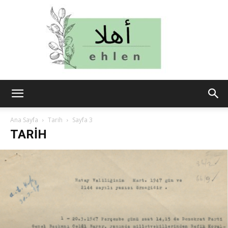
ehlen
Ana Sayfa
Tarih
Sayfa 3
TARIH