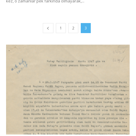
kez, o zamanlar pek farkında olmayarak,...
1
2
3