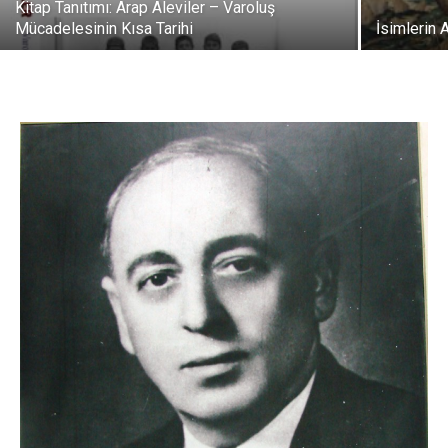
Kitap Tanıtımı: Arap Aleviler – Varoluş
Mücadelesinin Kısa Tarihi
İsimlerin 