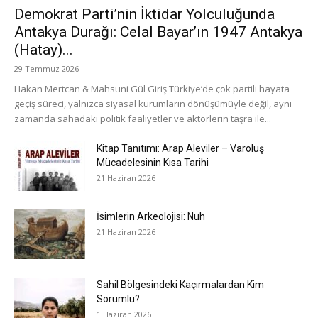
Demokrat Parti’nin İktidar Yolculuğunda
Antakya Durağı: Celal Bayar’ın 1947 Antakya
(Hatay)...
29 Temmuz 2026
Hakan Mertcan & Mahsuni Gül Giriş Türkiye’de çok partili hayata
geçiş süreci, yalnızca siyasal kurumların dönüşümüyle değil, aynı
zamanda sahadaki politik faaliyetler ve aktörlerin taşra ile...
Kitap Tanıtımı: Arap Aleviler – Varoluş
Mücadelesinin Kısa Tarihi
21 Haziran 2026
İsimlerin Arkeolojisi: Nuh
21 Haziran 2026
Sahil Bölgesindeki Kaçırmalardan Kim
Sorumlu?
1 Haziran 2026