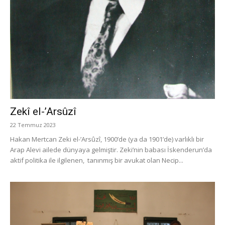
Zekî el-’Arsûzî
22 Temmuz 2023
Hakan Mertcan Zeki el-’Arsûzî, 1900’de (ya da 1901’de) varlıklı bir
Arap Alevi ailede dünyaya gelmiştir. Zeki’nin babası İskenderun’da
aktif politika ile ilgilenen, tanınmış bir avukat olan Necip...