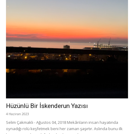
Hüzünlü Bir İskenderun Yazısı
4 Haziran 2023
Selim Çakmaklı - Ağustos 04, 2018 Mekânların insan hayatında
oynadığı rolü keşfetmek beni her zaman şaşırtır. Aslında bunu ilk