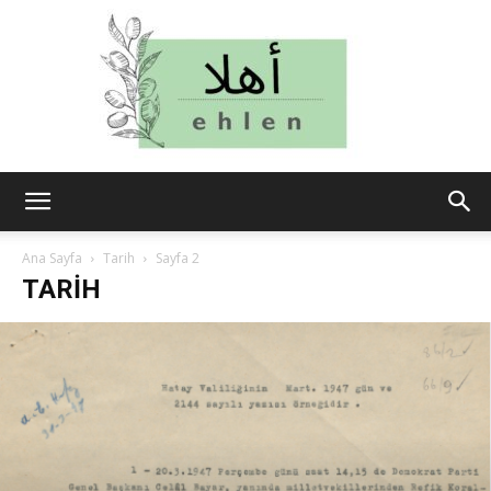
ehlen
Ana Sayfa
Tarih
Sayfa 2
TARIH