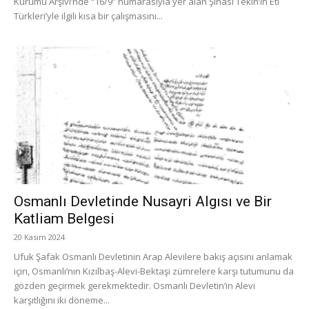
Kurumu Arşivi’nde “16/9” numarasıyla yer alan Şinasi Tekin’in Eti
Türkleri’yle ilgili kısa bir çalışmasını...
Osmanlı Devletinde Nusayri Algısı ve Bir
Katliam Belgesi
20 Kasım 2024
Ufuk Şafak Osmanlı Devletinin Arap Alevilere bakış açısını anlamak
için, Osmanlı’nın Kızılbaş-Alevi-Bektaşi zümrelere karşı tutumunu da
gözden geçirmek gerekmektedir. Osmanlı Devletin’in Alevi
karşıtlığını iki döneme...