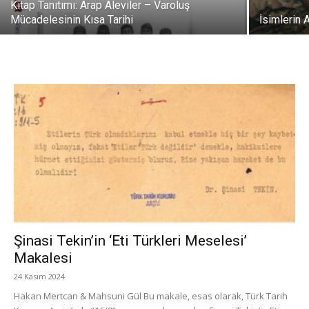
Kitap Tanıtımı: Arap Aleviler – Varoluş
Mücadelesinin Kısa Tarihi
İsimlerin 
Şinasi Tekin’in ‘Eti Türkleri Meselesi’
Makalesi
24 Kasım 2024
Hakan Mertcan & Mahsuni Gül Bu makale, esas olarak, Türk Tarih