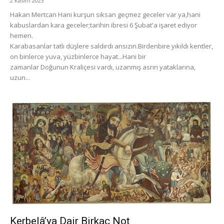
2 Kasım 2023
Hakan Mertcan Hani kurşun sıksan geçmez geceler var ya,hani
kabuslardan kara geceler;tarihin ibresi 6 Şubat'a işaret ediyor
hemen.
Karabasanlar tatlı düşlere saldırdı ansızın.Birdenbire yıkıldı kentler,
on binlerce yuva, yüzbinlerce hayat...Hani bir
zamanlar Doğunun Kraliçesi vardı, uzanmış asrın yataklarına,
uzun...
Kerbelâ’ya Dair Birkaç Not