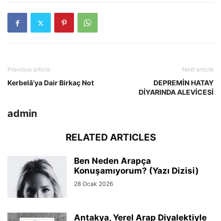
Previous article
Next article
Kerbelâ’ya Dair Birkaç Not
DEPREMİN HATAY
DİYARINDA ALEVİCESİ
admin
RELATED ARTICLES
Ben Neden Arapça
Konuşamıyorum? (Yazı Dizisi)
28 Ocak 2026
Antakya, Yerel Arap Diyalektiyle