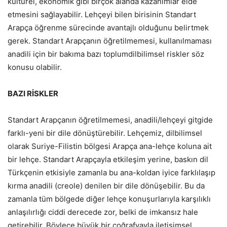
kültürel, ekonomik gibi birçok alanda kazanımlar elde
etmesini sağlayabilir. Lehçeyi bilen birisinin Standart
Arapça öğrenme sürecinde avantajlı olduğunu belirtmek
gerek. Standart Arapçanın öğretilmemesi, kullanılmaması
anadili için bir bakıma bazı toplumdilbilimsel riskler söz
konusu olabilir.
BAZI RİSKLER
Standart Arapçanın öğretilmemesi, anadili/lehçeyi gitgide
farklı-yeni bir dile dönüştürebilir. Lehçemiz, dilbilimsel
olarak Suriye-Filistin bölgesi Arapça ana-lehçe koluna ait
bir lehçe. Standart Arapçayla etkileşim yerine, baskın dil
Türkçenin etkisiyle zamanla bu ana-koldan iyice farklılaşıp
kırma anadili (creole) denilen bir dile dönüşebilir. Bu da
zamanla tüm bölgede diğer lehçe konuşurlarıyla karşılıklı
anlaşılırlığı ciddi derecede zor, belki de imkansız hale
getirebilir. Böylece büyük bir coğrafyayla iletişimsel