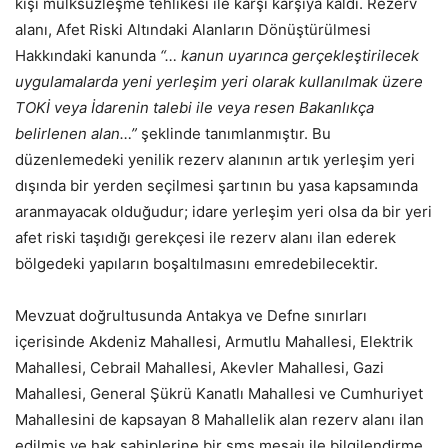
kişi mülksüzleşme tehlikesi ile karşı karşıya kaldı. Rezerv
alanı, Afet Riski Altındaki Alanların Dönüştürülmesi
Hakkındaki kanunda
“… kanun uyarınca gerçekleştirilecek
uygulamalarda yeni yerleşim yeri olarak kullanılmak üzere
TOKİ veya İdarenin talebi ile veya resen Bakanlıkça
belirlenen alan…”
şeklinde tanımlanmıştır. Bu
düzenlemedeki yenilik rezerv alanının artık yerleşim yeri
dışında bir yerden seçilmesi şartının bu yasa kapsamında
aranmayacak olduğudur; idare yerleşim yeri olsa da bir yeri
afet riski taşıdığı gerekçesi ile rezerv alanı ilan ederek
bölgedeki yapıların boşaltılmasını emredebilecektir.
Mevzuat doğrultusunda Antakya ve Defne sınırları
içerisinde Akdeniz Mahallesi, Armutlu Mahallesi, Elektrik
Mahallesi, Cebrail Mahallesi, Akevler Mahallesi, Gazi
Mahallesi, General Şükrü Kanatlı Mahallesi ve Cumhuriyet
Mahallesini de kapsayan 8 Mahallelik alan rezerv alanı ilan
edilmiş ve hak sahiplerine bir sms mesajı ile bilgilendirme