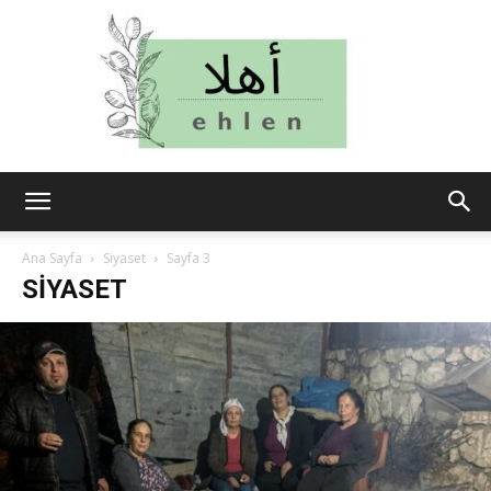
ehlen
Ana Sayfa
Siyaset
Sayfa 3
SIYASET