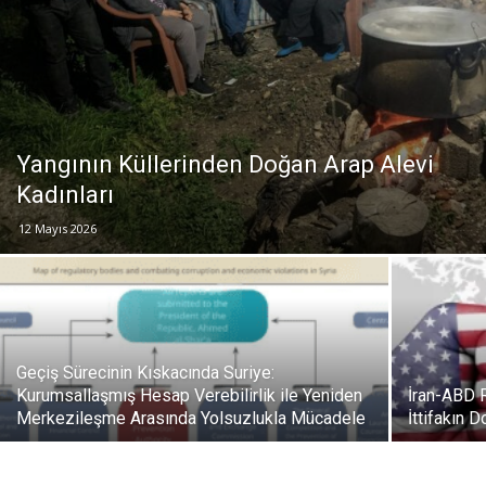
Yangının Küllerinden Doğan Arap Alevi
Kadınları
12 Mayıs 2026
Geçiş Sürecinin Kıskacında Suriye:
Kurumsallaşmış Hesap Verebilirlik ile Yeniden
İran-ABD 
Merkezileşme Arasında Yolsuzlukla Mücadele
İttifakın