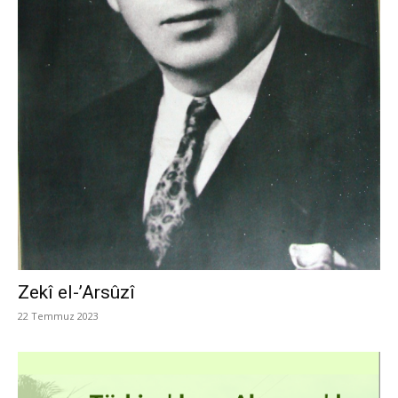
Zekî el-’Arsûzî
22 Temmuz 2023